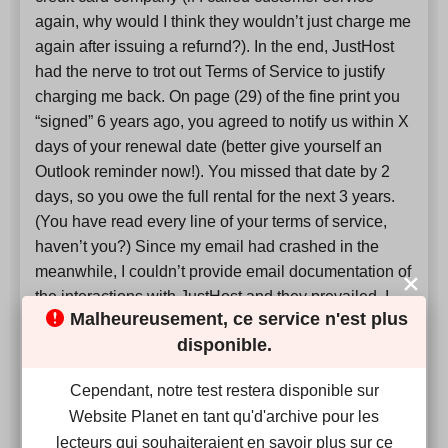
again, why would I think they wouldn’t just charge me
again after issuing a refurnd?). In the end, JustHost
had the nerve to trot out Terms of Service to justify
charging me back. On page (29) of the fine print you
“signed” 6 years ago, you agreed to notify us within X
days of your renewal date (better give yourself an
Outlook reminder now!). You missed that date by 2
days, so you owe the full rental for the next 3 years.
(You have read every line of your terms of service,
haven’t you?) Since my email had crashed in the
meanwhile, I couldn’t provide email documentation of
the interactions with JustHost and they prevailed. I
Malheureusement, ce service n'est plus
can only think that this company is spinning around
disponible.
the drain and their business strategy has devolved to
screwing dissatisfied customers as they exit. Horrible
Cependant, notre test restera disponible sur
company. Avoid at all costs. In addition: The service
Website Planet en tant qu'd'archive pour les
level was bad. My website only required updating a
lecteurs qui souhaiteraient en savoir plus sur ce
couple of times per year. But it seemed that every