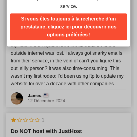
service.
time I tried to update it, it didn’t work. The updated
files transferred by ftp (it looked to me as if it had
Si vous êtes toujours à la recherche d'un
worked); but the updates were never “visible” to the
prestataire, cliquez ici pour découvrir nos
outside world on my website. I would call and
options préférées !
eventually they would sort it out. They kept moving
my files in their system and the connection to the
outside internet was lost. I always got snarky emails
from their service, in the vein of can’t you figure this
out, silly person? It was also time-consuming. This
wasn’t my first rodeo: I’d been using ftp to update my
website for over a decade with other companies.
,
James
12 Décembre 2024
1
Do NOT host with JustHost