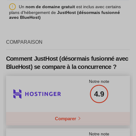
CPU
2 cores
Nom de l'abonnement
STANDARD
Un
nom de domaine gratuit
est inclus avec certains
plans d'hébergement de
JustHost (désormais fusionné
RAM
2 GB
Stockage
500 GB
avec BlueHost)
Prix
$
19.99
CPU
2 x 2.30GHz
RAM
4 GB
COMPARAISON
Prix
$
79.99
Afficher plus d'informations
Comment JustHost (désormais fusionné avec
BlueHost) se compare à la concurrence ?
Notre note
Afficher plus d'informations
4.9
Comparer
Notre note