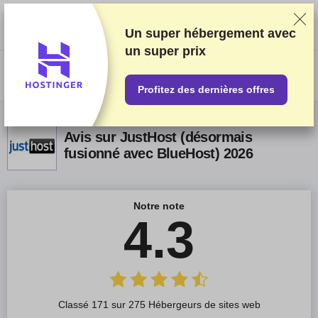
Nous classons nos produits sur la base de tests et de recherches
rigoureux, mais nous tenons également compte de vos commentaires et
des accords commerciaux conclus avec les fournisseurs. Cette page
Un super hébergement avec
contient des liens d'affiliation.
Information sur la publicité
.
un
super prix
US$
Profitez des dernières offres
Avis sur JustHost (désormais
fusionné avec BlueHost) 2026
Notre note
4.3
Classé 171 sur 275 Hébergeurs de sites web