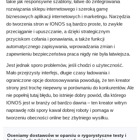
takie jak responsywne szablony, łatwe do zintegrowania
rozwiązania sklepu internetowego i szeroką gamę
biznesowych aplikacji internetowych i marketingu. Narzędzia
do tworzenia stron w IONOS są bardzo proste, to zwykłe
przeciąganie i upuszczanie, a dzięki strategicznym
przyciskom cofania i ponawiania, a także funkcji
automatycznego zapisywania, wprowadzania zmian i
zapewnieniu bezpieczeństwa praca nigdy nie była łatwiejsza.
Jest jednak sporo problemów, jeśli chodzi o użyteczność.
Mało przejrzysty interfejs, długie czasy ładowania i
ograniczone opcje dostosowywania powodują, że ten kreator
strony jest trochę niepewny w porównaniu do konkurentów. Ale
nie popełnij tutaj błędu, bo istnieje dobry powód, dla którego
IONOS jest w branży od bardzo dawna – ten kreator witryn
naprawdę robi spory kawał dobrej roboty i pomaga w
tworzeniu obecności online bez zbytniego wysiłku.
Oceniamy dostawców w oparciu o rygorystyczne testy i