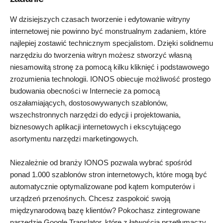
W dzisiejszych czasach tworzenie i edytowanie witryny
internetowej nie powinno być monstrualnym zadaniem, które
najlepiej zostawić technicznym specjalistom. Dzięki solidnemu
narzędziu do tworzenia witryn możesz stworzyć własną
niesamowitą stronę za pomocą kilku kliknięć i podstawowego
zrozumienia technologii. IONOS obiecuje możliwość prostego
budowania obecności w Internecie za pomocą
oszałamiających, dostosowywanych szablonów,
wszechstronnych narzędzi do edycji i projektowania,
biznesowych aplikacji internetowych i ekscytującego
asortymentu narzędzi marketingowych.
Niezależnie od branży IONOS pozwala wybrać spośród
ponad 1.000 szablonów stron internetowych, które mogą być
automatycznie optymalizowane pod kątem komputerów i
urządzeń przenośnych. Chcesz zaspokoić swoją
międzynarodową bazę klientów? Pokochasz zintegrowane
narzędzie Google Translator, które z łatwością przetłumaczy