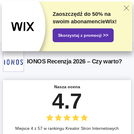
Oceniamy dostawców w oparciu o rygorystyczne testy i badania, ale
także bierzemy pod uwagę opinie użytkowników i nasze umowy handlowe
z dostawcami. Ta strona zawiera linki partnerskie.
Oświadczenie
Zaoszczędź do
50%
na
dotyczące reklam
swoim abonamencieWix!
US$
>>
Skorzystaj z promocji
IONOS Recenzja 2026 – Czy warto?
Nasza ocena
4.7
Miejsce 4 z 57 w rankingu Kreator Stron Internetowych