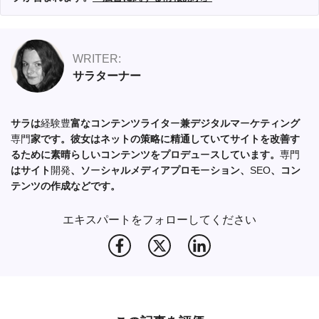
WRITER:
サラターナー
サラは
経験豊
富なコンテンツライタ
ー
兼デジタルマ
ー
ケティング
専門
家です。彼女はネットの策略に精通していてサイトを改善す
るために素晴らしいコンテンツをプロデュ
ー
スしています。
専門
はサイト
開発
、ソ
ー
シャルメディアプロモ
ー
ション、
SEO
、コン
テンツの作成などです。
エキスパートをフォローしてください