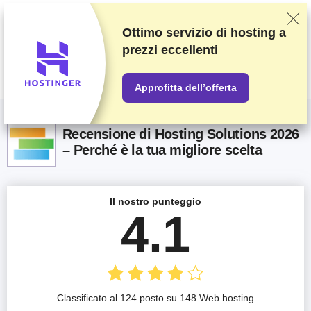
Classifichiamo i fornitori in base a test e ricerche rigorosi, ma teniamo
anche in considerazione la tua opinione e i nostri accordi commerciali con
gli stessi fornitori. Questa pagina contiene link di affiliazione.
Informativa
Ottimo servizio di hosting a
sulla pubblicità
.
prezzi eccellenti
US$
Approfitta dell’offerta
Recensione di Hosting Solutions 2026
– Perché è la tua migliore scelta
Il nostro punteggio
4.1
Classificato al 124 posto su 148 Web hosting