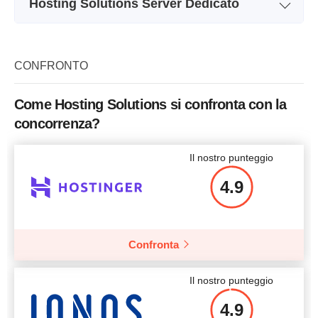
Hosting Solutions Server Dedicato
Memoria
30 GB
Pianifica un nome
Entry
CPU
1x 2.20 GHz 64bit
Memoria
3x 500 GB
CONFRONTO
RAM
1 GB
CPU
2 x 4C / 8T Xeon
Prezzo
$
21.88
Come Hosting Solutions si confronta con la
RAM
24 GB
concorrenza?
Prezzo
$
114
Il nostro punteggio
Più dettagli
4.9
Più dettagli
Confronta
Il nostro punteggio
4.9