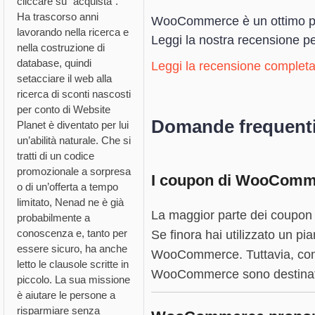
cliccare su “acquista”.
Ha trascorso anni
WooCommerce è un ottimo plug
lavorando nella ricerca e
Leggi la nostra recensione per
nella costruzione di
database, quindi
Leggi la recensione completa
setacciare il web alla
ricerca di sconti nascosti
per conto di Website
Domande frequent
Planet è diventato per lui
un’abilità naturale. Che si
tratti di un codice
promozionale a sorpresa
I coupon di WooCommer
o di un’offerta a tempo
limitato, Nenad ne è già
La maggior parte dei coupon 
probabilmente a
conoscenza e, tanto per
Se finora hai utilizzato un pia
essere sicuro, ha anche
WooCommerce. Tuttavia, conside
letto le clausole scritte in
WooCommerce sono destinati 
piccolo. La sua missione
è aiutare le persone a
risparmiare senza