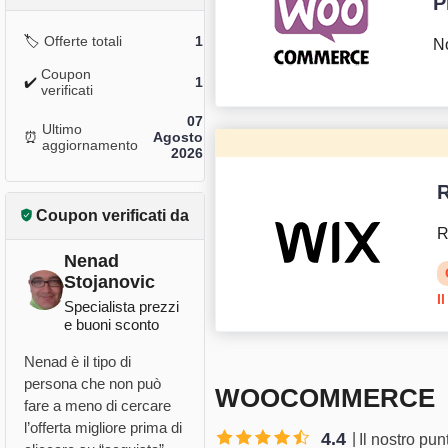
P
🏷️
Offerte totali
1
No
Coupon
✔️
1
verificati
07
Ultimo
⏰
Agosto
aggiornamento
2026
R
Coupon verificati da
R
Nenad
Stojanovic
I
Specialista prezzi
e buoni sconto
Nenad è il tipo di
persona che non può
WOOCOMMERCE
fare a meno di cercare
l’offerta migliore prima di
4.4
Il nostro pu