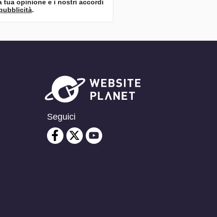
a tua opinione e i nostri accordi
pubblicità
.
Seguici