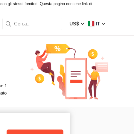
con gli stessi fornitori. Questa pagina contiene link di
US$
IT
mo 1
nato