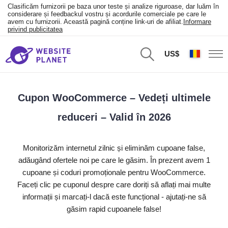
Clasificăm furnizorii pe baza unor teste și analize riguroase, dar luăm în
considerare și feedbackul vostru și acordurile comerciale pe care le
avem cu furnizorii. Această pagină conține link-uri de afiliat.
Informare
privind publicitatea
US$
Cupon WooCommerce – Vedeți ultimele
reduceri – Valid în 2026
Monitorizăm internetul zilnic și eliminăm cupoane false,
adăugând ofertele noi pe care le găsim. În prezent avem 1
cupoane și coduri promoționale pentru WooCommerce.
Faceți clic pe cuponul despre care doriți să aflați mai multe
informații și marcați-l dacă este funcțional - ajutați-ne să
găsim rapid cupoanele false!