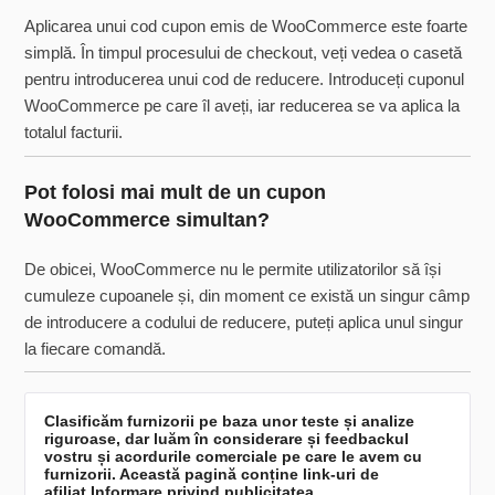
Aplicarea unui cod cupon emis de WooCommerce este foarte
simplă. În timpul procesului de checkout, veți vedea o casetă
pentru introducerea unui cod de reducere. Introduceți cuponul
WooCommerce pe care îl aveți, iar reducerea se va aplica la
totalul facturii.
Pot folosi mai mult de un cupon
WooCommerce simultan?
De obicei, WooCommerce nu le permite utilizatorilor să își
cumuleze cupoanele și, din moment ce există un singur câmp
de introducere a codului de reducere, puteți aplica unul singur
la fiecare comandă.
Clasificăm furnizorii pe baza unor teste și analize
riguroase, dar luăm în considerare și feedbackul
vostru și acordurile comerciale pe care le avem cu
furnizorii. Această pagină conține link-uri de
afiliat.
Informare privind publicitatea