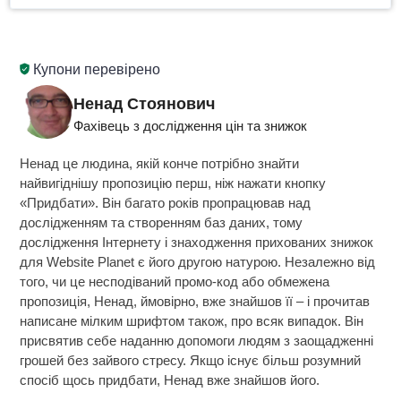
Купони перевірено
Ненад Стоянович
Фахівець з дослідження цін та знижок
Ненад це людина, якій конче потрібно знайти
найвигіднішу пропозицію перш, ніж нажати кнопку
«Придбати». Він багато років пропрацював над
дослідженням та створенням баз даних, тому
дослідження Інтернету і знаходження прихованих знижок
для Website Planet є його другою натурою. Незалежно від
того, чи це несподіваний промо-код або обмежена
пропозиція, Ненад, ймовірно, вже знайшов її – і прочитав
написане мілким шрифтом також, про всяк випадок. Він
присвятив себе наданню допомоги людям з заощадженні
грошей без зайвого стресу. Якщо існує більш розумний
спосіб щось придбати, Ненад вже знайшов його.