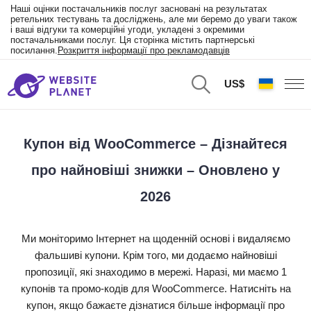
Наші оцінки постачальників послуг засновані на результатах
ретельних тестувань та досліджень, але ми беремо до уваги також
і ваші відгуки та комерційні угоди, укладені з окремими
постачальниками послуг. Ця сторінка містить партнерські
посилання.
Розкриття інформації про рекламодавців
US$
Купон від WooCommerce – Дізнайтеся
про найновіші знижки – Оновлено у
2026
Ми моніторимо Інтернет на щоденній основі і видаляємо
фальшиві купони. Крім того, ми додаємо найновіші
пропозиції, які знаходимо в мережі. Наразі, ми маємо 1
купонів та промо-кодів для WooCommerce. Натисніть на
купон, якщо бажаєте дізнатися більше інформації про