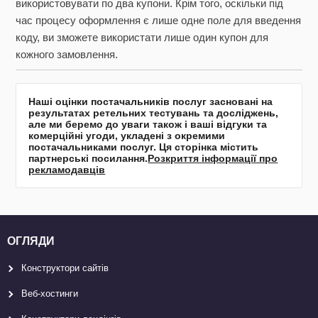
використовувати по два купони. Крім того, оскільки під
час процесу оформлення є лише одне поле для введення
коду, ви зможете використати лише один купон для
кожного замовлення.
Наші оцінки постачальників послуг засновані на
результатах ретельних тестувань та досліджень,
але ми беремо до уваги також і ваші відгуки та
комерційні угоди, укладені з окремими
постачальниками послуг. Ця сторінка містить
партнерські посилання.
Розкриття інформації про
рекламодавців
ОГЛЯДИ
Конструктори сайтів
Веб-хостинги