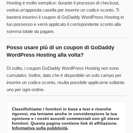
Hosting è molto semplice: durante il processo di checkout,
vedrai un’apposita casella per inserire un codice sconto. Ti
basterà inserirvi il coupon di GoDaddy WordPress Hosting in
tuo possesso e verrà applicato il corrispondente sconto alla
somma totale da pagare.
Posso usare più di un coupon di GoDaddy
WordPress Hosting alla volta?
Di solito, i coupon GoDaddy WordPress Hosting non sono
cumulativi. Inoltre, dato che è disponibile un solo campo per
inserire un codice sconto, risulta possibile applicarne soltanto
uno per ogni ordine.
Classifichiamo i fornitori in base a test e ricerche
rigorosi, ma teniamo anche in considerazione la tua
opinione e i nostri accordi commerciali con gli stessi
fornitori. Questa pagina contiene link di affiliazione.
Informativa sulla pubblicità
.