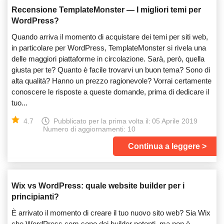
Recensione TemplateMonster — I migliori temi per
WordPress?
Quando arriva il momento di acquistare dei temi per siti web,
in particolare per WordPress, TemplateMonster si rivela una
delle maggiori piattaforme in circolazione. Sarà, però, quella
giusta per te? Quanto è facile trovarvi un buon tema? Sono di
alta qualità? Hanno un prezzo ragionevole? Vorrai certamente
conoscere le risposte a queste domande, prima di dedicare il
tuo...
4.7
Pubblicato per la prima volta il:
05 Aprile 2019
Numero di aggiornamenti: 10
Continua a leggere
Wix vs WordPress: quale website builder per i
principianti?
È arrivato il momento di creare il tuo nuovo sito web? Sia Wix
che WordPress.com sono dei builder potenti, ma non è