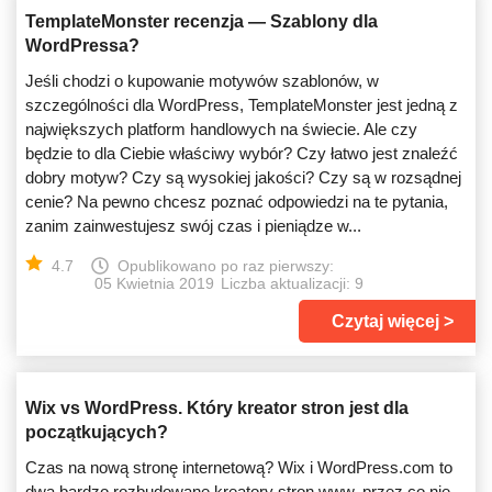
TemplateMonster recenzja — Szablony dla
WordPressa?
Jeśli chodzi o kupowanie motywów szablonów, w
szczególności dla WordPress, TemplateMonster jest jedną z
największych platform handlowych na świecie. Ale czy
będzie to dla Ciebie właściwy wybór? Czy łatwo jest znaleźć
dobry motyw? Czy są wysokiej jakości? Czy są w rozsądnej
cenie? Na pewno chcesz poznać odpowiedzi na te pytania,
zanim zainwestujesz swój czas i pieniądze w...
4.7
Opublikowano po raz pierwszy:
05 Kwietnia 2019
Liczba aktualizacji: 9
Czytaj więcej
Wix vs WordPress. Który kreator stron jest dla
początkujących?
Czas na nową stronę internetową? Wix i WordPress.com to
dwa bardzo rozbudowane kreatory stron www, przez co nie