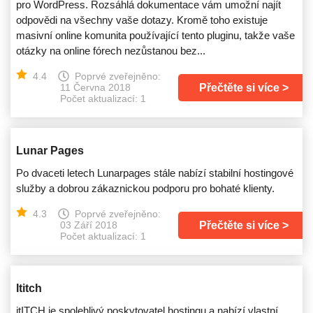
pro WordPress. Rozsáhlá dokumentace vám umožní najít
odpovědi na všechny vaše dotazy. Kromě toho existuje
masivní online komunita používající tento pluginu, takže vaše
otázky na online fórech nezůstanou bez...
4.4
Poprvé zveřejněno:
Přečtěte si více
11 Června 2018
Počet aktualizací: 1
Lunar Pages
Po dvaceti letech Lunarpages stále nabízí stabilní hostingové
služby a dobrou zákaznickou podporu pro bohaté klienty.
4.3
Poprvé zveřejněno:
Přečtěte si více
03 Září 2018
Počet aktualizací: 1
Ititch
itITCH je spolehlivý poskytovatel hostingu a nabízí vlastní