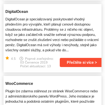
DigitalOcean
DigitalOcean je specializovaný poskytovatel vhodný
především pro vývojáře, kteří plánují cenově dostupnou
cloudovou infrastrukturu. Problémy se z ničeho nic objeví,
když se jako začátečník snažíte sehnat výraznou podporu,
rozhodnete se zrušit zkušební verzi nebo požádáte o vrácení
peněz. DigitalOcean má své výhody i nevýhody, stejně jako
všechny ostatní služby, a pokud víte do...
4.5
Poprvé zveřejněno:
Přečtěte si více
03 Července 2019
Počet aktualizací: 13
WooCommerce
Plugin lze zdarma stáhnout ze stránek WooCommerce nebo
z administrátorského panelu WordPress. Jeho instalace je
jednoduchá a podobná ostatním pluginům, které používáte