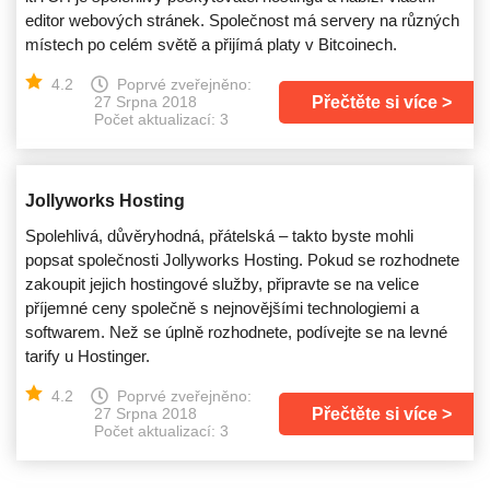
editor webových stránek. Společnost má servery na různých
místech po celém světě a přijímá platy v Bitcoinech.
4.2
Poprvé zveřejněno:
Přečtěte si více
27 Srpna 2018
Počet aktualizací: 3
Jollyworks Hosting
Spolehlivá, důvěryhodná, přátelská – takto byste mohli
popsat společnosti Jollyworks Hosting. Pokud se rozhodnete
zakoupit jejich hostingové služby, připravte se na velice
příjemné ceny společně s nejnovějšími technologiemi a
softwarem. Než se úplně rozhodnete, podívejte se na levné
tarify u Hostinger.
4.2
Poprvé zveřejněno:
Přečtěte si více
27 Srpna 2018
Počet aktualizací: 3