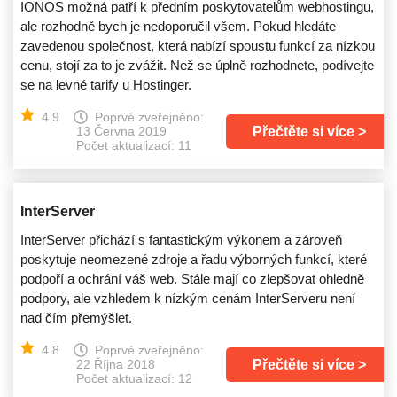
IONOS možná patří k předním poskytovatelům webhostingu,
ale rozhodně bych je nedoporučil všem. Pokud hledáte
zavedenou společnost, která nabízí spoustu funkcí za nízkou
cenu, stojí za to je zvážit. Než se úplně rozhodnete, podívejte
se na levné tarify u Hostinger.
4.9
Poprvé zveřejněno:
Přečtěte si více
13 Června 2019
Počet aktualizací: 11
InterServer
InterServer přichází s fantastickým výkonem a zároveň
poskytuje neomezené zdroje a řadu výborných funkcí, které
podpoří a ochrání váš web. Stále mají co zlepšovat ohledně
podpory, ale vzhledem k nízkým cenám InterServeru není
nad čím přemýšlet.
4.8
Poprvé zveřejněno:
Přečtěte si více
22 Října 2018
Počet aktualizací: 12