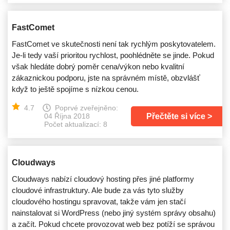
FastComet
FastComet ve skutečnosti není tak rychlým poskytovatelem.
Je-li tedy vaší prioritou rychlost, poohlédněte se jinde. Pokud
však hledáte dobrý poměr cena/výkon nebo kvalitní
zákaznickou podporu, jste na správném místě, obzvlášť
když to ještě spojíme s nízkou cenou.
4.7
Poprvé zveřejněno:
Přečtěte si více
04 Října 2018
Počet aktualizací: 8
Cloudways
Cloudways nabízí cloudový hosting přes jiné platformy
cloudové infrastruktury. Ale bude za vás tyto služby
cloudového hostingu spravovat, takže vám jen stačí
nainstalovat si WordPress (nebo jiný systém správy obsahu)
a začít. Pokud chcete provozovat web bez potíží se správou