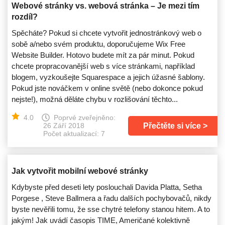
Webové stránky vs. webová stránka – Je mezi tím
rozdíl?
Spěcháte? Pokud si chcete vytvořit jednostránkový web o
sobě a/nebo svém produktu, doporučujeme Wix Free
Website Builder. Hotovo budete mít za pár minut. Pokud
chcete propracovanější web s více stránkami, například
blogem, vyzkoušejte Squarespace a jejich úžasné šablony.
Pokud jste nováčkem v online světě (nebo dokonce pokud
nejste!), možná děláte chybu v rozlišování těchto...
4.0
Poprvé zveřejněno:
Přečtěte si více
26 Září 2018
Počet aktualizací: 7
Jak vytvořit mobilní webové stránky
Kdybyste před deseti lety poslouchali Davida Platta, Setha
Porgese , Steve Ballmera a řadu dalších pochybovačů, nikdy
byste nevěřili tomu, že sse chytré telefony stanou hitem. A to
jakým! Jak uvádí časopis TIME, Američané kolektivně