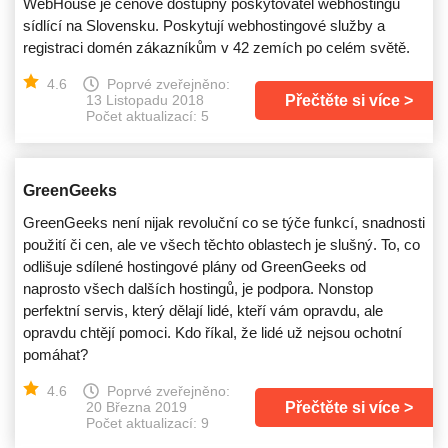
WebHouse je cenově dostupný poskytovatel webhostingu
sídlící na Slovensku. Poskytují webhostingové služby a
registraci domén zákazníkům v 42 zemích po celém světě.
4.6
Poprvé zveřejněno:
Přečtěte si více
13 Listopadu 2018
Počet aktualizací: 5
GreenGeeks
GreenGeeks není nijak revoluční co se týče funkcí, snadnosti
použití či cen, ale ve všech těchto oblastech je slušný. To, co
odlišuje sdílené hostingové plány od GreenGeeks od
naprosto všech dalších hostingů, je podpora. Nonstop
perfektní servis, který dělají lidé, kteří vám opravdu, ale
opravdu chtějí pomoci. Kdo říkal, že lidé už nejsou ochotní
pomáhat?
4.6
Poprvé zveřejněno:
Přečtěte si více
20 Března 2019
Počet aktualizací: 9