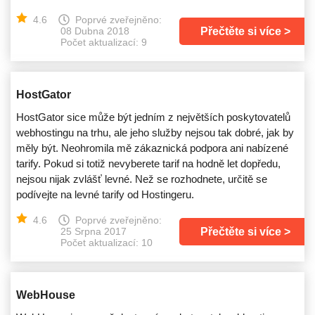
4.6
Poprvé zveřejněno:
Přečtěte si více
08 Dubna 2018
Počet aktualizací: 9
HostGator
HostGator sice může být jedním z největších poskytovatelů
webhostingu na trhu, ale jeho služby nejsou tak dobré, jak by
měly být. Neohromila mě zákaznická podpora ani nabízené
tarify. Pokud si totiž nevyberete tarif na hodně let dopředu,
nejsou nijak zvlášť levné. Než se rozhodnete, určitě se
podívejte na levné tarify od Hostingeru.
4.6
Poprvé zveřejněno:
Přečtěte si více
25 Srpna 2017
Počet aktualizací: 10
WebHouse