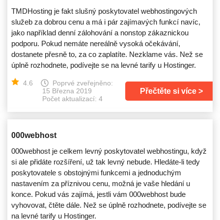
TMDHosting je fakt slušný poskytovatel webhostingových
služeb za dobrou cenu a má i pár zajímavých funkcí navíc,
jako například denní zálohování a nonstop zákaznickou
podporu. Pokud nemáte nereálně vysoká očekávání,
dostanete přesně to, za co zaplatíte. Nezklame vás. Než se
úplně rozhodnete, podívejte se na levné tarify u Hostinger.
4.6
Poprvé zveřejněno:
Přečtěte si více
15 Března 2019
Počet aktualizací: 4
000webhost
000webhost je celkem levný poskytovatel webhostingu, když
si ale přidáte rozšíření, už tak levný nebude. Hledáte-li tedy
poskytovatele s obstojnými funkcemi a jednoduchým
nastavením za příznivou cenu, možná je vaše hledání u
konce. Pokud vás zajímá, jestli vám 000webhost bude
vyhovovat, čtěte dále. Než se úplně rozhodnete, podívejte se
na levné tarify u Hostinger.