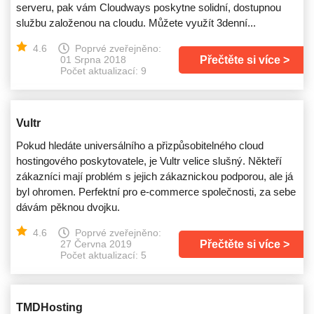
serveru, pak vám Cloudways poskytne solidní, dostupnou
službu založenou na cloudu. Můžete využít 3denní...
4.6
Poprvé zveřejněno:
Přečtěte si více
01 Srpna 2018
Počet aktualizací: 9
Vultr
Pokud hledáte universálního a přizpůsobitelného cloud
hostingového poskytovatele, je Vultr velice slušný. Někteří
zákazníci mají problém s jejich zákaznickou podporou, ale já
byl ohromen. Perfektní pro e-commerce společnosti, za sebe
dávám pěknou dvojku.
4.6
Poprvé zveřejněno:
Přečtěte si více
27 Června 2019
Počet aktualizací: 5
TMDHosting