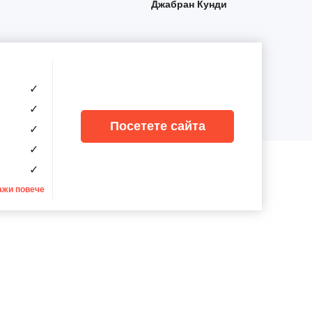
Джабран Кунди
✓
✓
Посетете сайта
✓
✓
✓
ажи повече