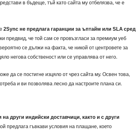
представи в бъдеще, тъй като сайта му отбелязва, че е
че
2Sync не предлага гаранции за ъптайм или SLA сред
ки предвид, че той сам се провъзгласи за премиум уеб
вероятно се дължи на факта, че никой от центровете за
цяло негова собственост или се управлява от него.
оже да се постигне изцяло от чрез сайта му. Освен това,
отреба и ви позволява лесно да настроите плана си.
и на други индийски доставчици, както и с други
 той предлага гъвкави условия на плащане, което