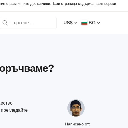
ния с различните доставчици. Тази страница съдържа партньорски
US$
BG
епоръчваме?
жество
, прегледайте
Написано от: