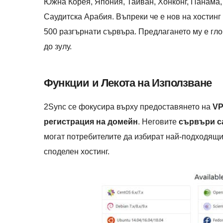
Южна Корея, Япония, Тайван, Хонконг, Панама,
Саудитска Арабия. Въпреки че е нов на хостинг 
500 разгърнати сървъра. Предлагането му е гло
до зулу.
Функции и Лекота на Използване
2Sync се фокусира върху предоставянето на
VP
регистрация на домейн
. Неговите
сървъри с
могат потребителите да избират най-подходящи
споделен хостинг.