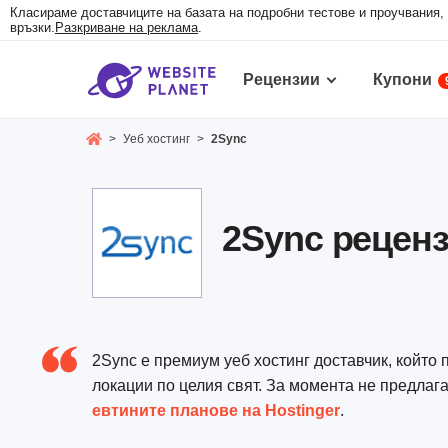
Класираме доставчиците на базата на подробни тестове и проучвания,
връзки.
Разкриване на реклама
.
Рецензии
Купони
>
Уеб хостинг
>
2Sync
2Sync реценз
2Sync е премиум уеб хостинг доставчик, който
локации по целия свят. За момента не предлаг
евтините планове на Hostinger
.