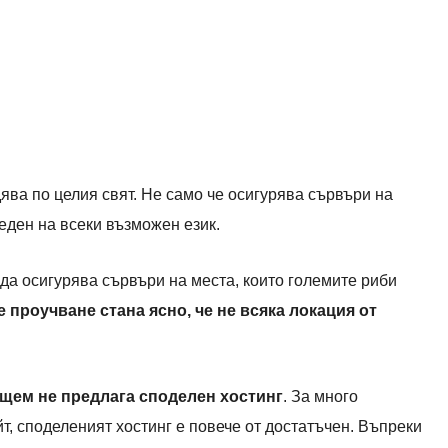
дява по целия свят. Не само че осигурява сървъри на
еден на всеки възможен език.
 да осигурява сървъри на места, които големите риби
 проучване стана ясно, че не всяка локация от
щем не предлага споделен хостинг
. За много
т, споделеният хостинг е повече от достатъчен. Въпреки