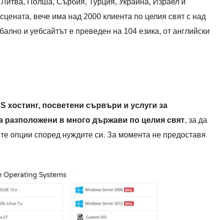
 Литва, Полша, Сърбия, Турция, Украйна, Израел и
сцената, вече има над 2000 клиента по целия свят с над
бално и уебсайтът е преведен на 104 езика, от английски
S хостинг, посветени сървъри и услуги за
а разположени в много държави по целия свят
, за да
те опции според нуждите си. За момента не предоставя