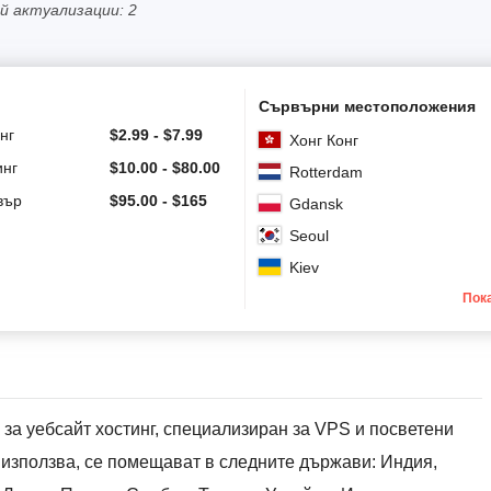
й актуализации: 2
Сървърни местоположения
нг
$
2.99
-
$
7.99
Хонг Конг
инг
$
10.00
-
$
80.00
Rotterdam
вър
$
95.00
-
$
165
Gdansk
Seoul
Kiev
Пок
 за уебсайт хостинг, специализиран за VPS и посветени
 използва, се помещават в следните държави: Индия,