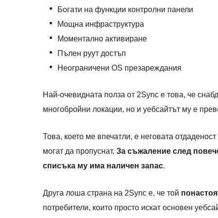
Богати на функции контролни панели
Мощна инфраструктура
Моментално активиране
Пълен руут достъп
Неограничени OS презареждания
Най-очевидната полза от 2Sync е това, че снаб
многобройни локации, но и уебсайтът му е прев
Това, което ме впечатли, е неговата отдаденост
могат да пропуснат.
За съжаление след повече
списъка му има наличен запас
.
Друга лоша страна на 2Sync е, че той
понастоя
потребители, които просто искат основен уебсай