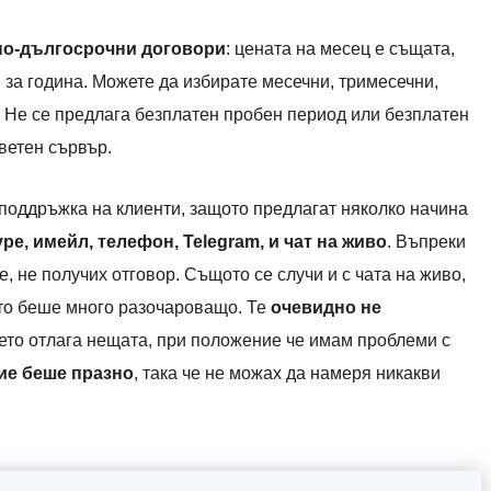
 по-дългосрочни договори
: цената на месец е същата,
за година. Можете да избирате месечни, тримесечни,
 Не се предлага безплатен пробен период или безплатен
светен сървър.
 поддръжка на клиенти, защото предлагат няколко начина
pe, имейл, телефон, Telegram, и чат на живо
. Въпреки
, не получих отговор. Същото се случи и с чата на живо,
ето беше много разочароващо. Те
очевидно не
оето отлага нещата, при положение че имам проблеми с
ие беше празно
, така че не можах да намеря никакви