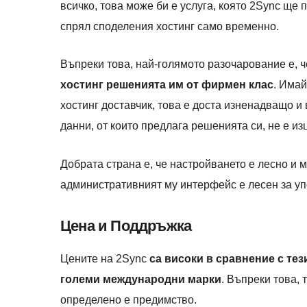
всичко, това може би е услуга, която 2Sync ще 
спрял споделения хостинг само временно.
Въпреки това, най-голямото разочарование е, 
хостинг решенията им от фирмен клас
. Имай
хостинг доставчик, това е доста изненадващо и 
данни, от които предлага решенията си, не е из
Добрата страна е, че настройването е лесно и м
административният му интерфейс е лесен за уп
Цена и Поддръжка
Цените на 2Sync
са високи в сравнение с тез
големи международни марки
. Въпреки това,
определено е предимство.