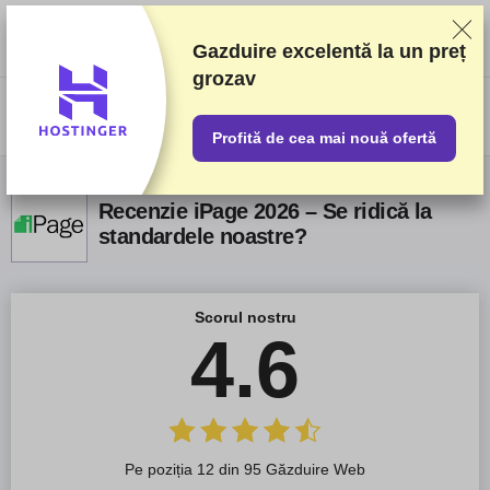
Clasificăm furnizorii pe baza unor teste și analize riguroase, dar luăm în
considerare și feedbackul vostru și acordurile comerciale pe care le avem
cu furnizorii. Această pagină conține link-uri de afiliat.
Informare privind
Gazduire excelentă la un preț
publicitatea
grozav
US$
Profită de cea mai nouă ofertă
Recenzie iPage 2026 – Se ridică la
standardele noastre?
Scorul nostru
4.6
Pe poziția 12 din 95 Găzduire Web