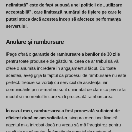
nelimitată” este de fapt supusă unei politicii de „utilizare
acceptabilă”, care limitează numărul de fișiere pe care le
puteți stoca dacă acestea încep să afecteze performanța
serverului.
Anulare și rambursare
iPage oferă o
garanție de rambursare a banilor de 30 zile
pentru toate produsele de găzduire, ceea ce ar trebui să vă
ofere o anumită încredere în angajamentul făcut. Cu toate
acestea, aveți grijă la faptul că procesul de rambursare nu este
perfect: trebuie să vorbiți cu serviciul de asistență, iar
comunicările prin e-mail nu sunt chiar atât de clare cu privire la
modul și momentul în care va fi procesată rambursarea.
În cazul meu, rambursarea a fost procesată suficient de
eficient după ce am solicitat-o
, singura mențiune fiind că
agentul m-a întrebat dacă nu vreau să mă înregistrez pentru
un alt tip de găzduire. În funcție de punctul de vedere al