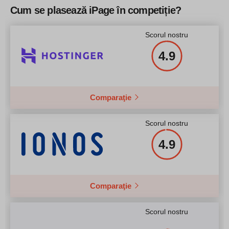
Preț
$
120
Cum se plasează iPage în competiție?
Mai multe detalii
Scorul nostru
4.9
Mai multe detalii
Comparaţie
Scorul nostru
4.9
Comparaţie
Scorul nostru