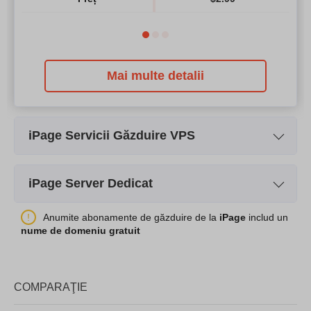
Mai multe detalii
iPage Servicii Găzduire VPS
Numele planului
Basic
iPage Server Dedicat
Spatiu
40 GB
Numele planului
Startup
Anumite abonamente de găzduire de la
iPage
includ un
CPU
1 core
nume de domeniu gratuit
Spatiu
500 GB
RAM
1 GB
CPU
2 cores
Preț
$
19.99
COMPARAŢIE
RAM
4 GB