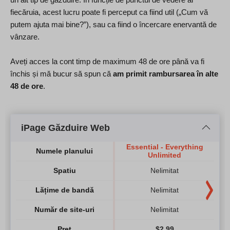
fiecăruia, acest lucru poate fi perceput ca fiind util („Cum vă
putem ajuta mai bine?”), sau ca fiind o încercare enervantă de
vânzare.
Aveți acces la cont timp de maximum 48 de ore până va fi
închis și mă bucur să spun că
am primit rambursarea în alte
48 de ore
.
iPage Găzduire Web
Essential - Everything
Numele planului
Unlimited
Spatiu
Nelimitat
Lățime de bandă
Nelimitat
Număr de site-uri
Nelimitat
Preț
$
2.99