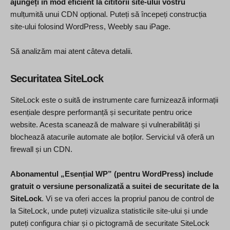
ajungeți în mod eficient la cititorii site-ului vostru
mulțumită unui CDN opțional. Puteți să începeți construcția
site-ului folosind WordPress, Weebly sau iPage.
Să analizăm mai atent câteva detalii.
Securitatea SiteLock
SiteLock este o suită de instrumente care furnizează informații
esențiale despre performanță și securitate pentru orice
website. Acesta scanează de malware și vulnerabilități și
blochează atacurile automate ale boților. Serviciul vă oferă un
firewall și un CDN.
Abonamentul „Esențial WP” (pentru WordPress) include
gratuit o versiune personalizată a suitei de securitate de la
SiteLock
. Vi se va oferi acces la propriul panou de control de
la SiteLock, unde puteți vizualiza statisticile site-ului și unde
puteți configura chiar și o pictogramă de securitate SiteLock