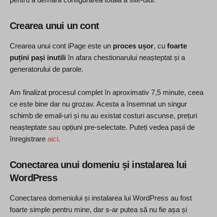
Crearea unui un cont
Crearea unui cont iPage este un
proces ușor
, cu
foarte
puțini pași inutili
în afara chestionarului neașteptat și a
generatorului de parole.
Am finalizat procesul complet în aproximativ 7,5 minute, ceea
ce este bine dar nu grozav. Acesta a însemnat un singur
schimb de email-uri și nu au existat costuri ascunse, prețuri
neașteptate sau opțiuni pre-selectate. Puteți vedea pașii de
înregistrare
aici
.
Conectarea unui domeniu și instalarea lui
WordPress
Conectarea domeniului și instalarea lui WordPress au fost
foarte simple pentru mine, dar s-ar putea să nu fie așa și