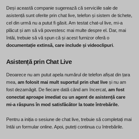
Deși această companie sugerează că serviciile sale de
asistență sunt oferite prin chat live, telefon și sistem de tichete,
cel din urmă nu a putut fi găsit. Am testat chat-ul live, mi-a
plăcut și am să vă povestesc mai multe despre el. Dar, mai
întâi, trebuie să vă spun că și acest furnizor oferă o
documentație extinsă, care include și videoclipuri
.
Asistență prin Chat Live
Deoarece nu am putut apela numărul de telefon afișat din țara
mea,
am folosit mai mult suportul prin chat live
și nu am
fost dezamăgit. De fiecare dată când am încercat,
am fost
conectat aproape imediat cu un agent de asistență care
mi-a răspuns în mod satisfăcător la toate întrebările.
Pentru a iniția o sesiune de chat live, trebuie să completați mai
întâi un formular online. Apoi, puteți continua cu întrebările.