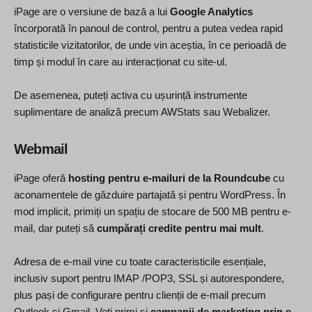
iPage are o versiune de bază a lui
Google Analytics
încorporată în panoul de control, pentru a putea vedea rapid
statisticile vizitatorilor, de unde vin aceștia, în ce perioadă de
timp și modul în care au interacționat cu site-ul.
De asemenea, puteți activa cu ușurință instrumente
suplimentare de analiză precum AWStats sau Webalizer.
Webmail
iPage oferă
hosting pentru e-mailuri de la Roundcube
cu
aconamentele de găzduire partajată și pentru WordPress. În
mod implicit, primiți un spațiu de stocare de 500 MB pentru e-
mail, dar puteți să
cumpărați credite pentru mai mult
.
Adresa de e-mail vine cu toate caracteristicile esențiale,
inclusiv suport pentru IMAP /POP3, SSL și autorespondere,
plus pași de configurare pentru clienții de e-mail precum
Outlook și Gmail. Veți primi și
campanii de marketing prin e-