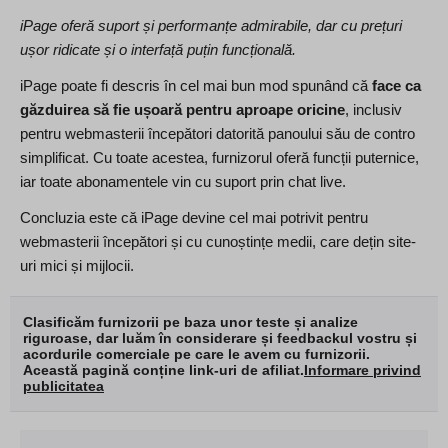
iPage oferă suport și performanțe admirabile, dar cu prețuri
ușor ridicate și o interfață puțin funcțională.
iPage poate fi descris în cel mai bun mod spunând că
face ca
găzduirea să fie ușoară pentru aproape oricine
, inclusiv
pentru webmasterii începători datorită panoului său de contro
simplificat. Cu toate acestea, furnizorul oferă funcții puternice,
iar toate abonamentele vin cu suport prin chat live.
Concluzia este că iPage devine cel mai potrivit pentru
webmasterii începători și cu cunoștințe medii, care dețin site-
uri mici și mijlocii.
Clasificăm furnizorii pe baza unor teste și analize
riguroase, dar luăm în considerare și feedbackul vostru și
acordurile comerciale pe care le avem cu furnizorii.
Această pagină conține link-uri de afiliat.
Informare privind
publicitatea