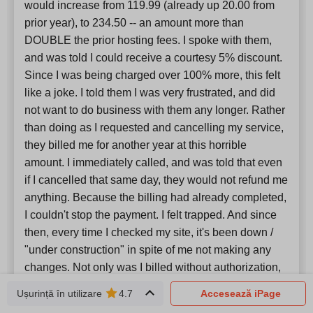
would increase from 119.99 (already up 20.00 from
prior year), to 234.50 -- an amount more than
DOUBLE the prior hosting fees. I spoke with them,
and was told I could receive a courtesy 5% discount.
Since I was being charged over 100% more, this felt
like a joke. I told them I was very frustrated, and did
not want to do business with them any longer. Rather
than doing as I requested and cancelling my service,
they billed me for another year at this horrible
amount. I immediately called, and was told that even
if I cancelled that same day, they would not refund me
anything. Because the billing had already completed,
I couldn't stop the payment. I felt trapped. And since
then, every time I checked my site, it's been down /
"under construction" in spite of me not making any
changes. Not only was I billed without authorization,
but I didn't receive the services I was billed for.
Ușurință în utilizare
4.7
Accesează iPage
BEWARE THIS COMPANY! Whoever is managing