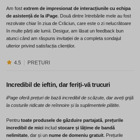
Am fost
extrem de impresionat de interacțiunile cu echipa
de asistență de la iPage
. Două dintre întrebările mele au fost
rezolvate chiar în ziua de Crăciun, care este o zi nelucrătoare
în multe părți ale lumii. Desigur, am lăsat un feedback bun
atunci când am răspuns invitației de a completa sondajul
ulterior privind satisfacția clienților.
4.5
PREȚURI
Incredibil de ieftin, dar feriți-vă trucuri
iPage oferă prețuri de bază incredibil de scăzute, dar aveți grijă
la costurile ridicate de reînnoire și la suplimentele plătite.
Pentru
toate produsele de găzduire partajată
,
prețurile
incredibil de mici
includ
stocare și lățime de bandă
nelimitate
, dar și un
nume de domeniu gratuit
. Prețurile