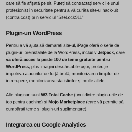
care să fie afișată pe sit. Puteți să contractați serviciile unui
profesionist în securitate pentru a vă curăța site-ul hack-uit
(contra cost) prin serviciul “SiteLock911”.
Plugin-uri WordPress
Pentru a vă ajuta să demarați site-ul, iPage oferă o serie de
plugin-uri preinstalate de la WordPress, inclusiv
Jetpack
, care
vă oferă acces la peste 100 de teme gratuite pentru
WordPress
, plus imagini descărcabile ușor, protecție
împotriva atacurilor de forță brută, monitorizarea timpilor de
întrerupere, monitorizarea statisticilor și multe altele.
Alte pluginuri sunt
W3 Total Cache
(unul dintre plugin-urile de
top pentru caching) și
Mojo Marketplace
(care vă permite să
cumpărați teme și plugin-uri suplimentare).
Integrarea cu Google Analytics