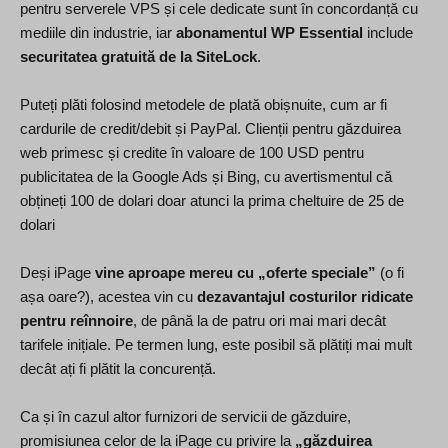
pentru serverele VPS și cele dedicate sunt în concordanță cu
mediile din industrie, iar
abonamentul WP Essential
include
securitatea gratuită de la SiteLock
.
Puteți plăti folosind metodele de plată obișnuite, cum ar fi
cardurile de credit/debit și PayPal. Clienții pentru găzduirea
web primesc și credite în valoare de 100 USD pentru
publicitatea de la Google Ads și Bing, cu avertismentul că
obțineți 100 de dolari doar atunci la prima cheltuire de 25 de
dolari
Deși iPage
vine aproape mereu cu „oferte speciale”
(o fi
așa oare?), acestea vin cu
dezavantajul costurilor ridicate
pentru reînnoire
, de până la de patru ori mai mari decât
tarifele inițiale. Pe termen lung, este posibil să plătiți mai mult
decât ați fi plătit la concurență.
Ca și în cazul altor furnizori de servicii de găzduire,
promisiunea celor de la iPage cu privire la
„găzduirea