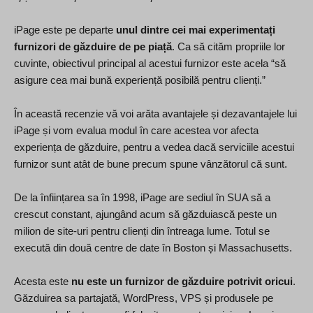
iPage este pe departe
unul dintre cei mai experimentați
furnizori de găzduire de pe piață
. Ca să cităm propriile lor
cuvinte, obiectivul principal al acestui furnizor este acela “să
asigure cea mai bună experiență posibilă pentru clienți.”
În această recenzie vă voi arăta avantajele și dezavantajele lui
iPage și vom evalua modul în care acestea vor afecta
experiența de găzduire, pentru a vedea dacă serviciile acestui
furnizor sunt atât de bune precum spune vânzătorul că sunt.
De la înființarea sa în 1998, iPage are sediul în SUA să a
crescut constant, ajungând acum să găzduiască peste un
milion de site-uri pentru clienți din întreaga lume. Totul se
execută din două centre de date în Boston și Massachusetts.
Acesta este
nu este un furnizor de găzduire potrivit oricui
.
Găzduirea sa partajată, WordPress, VPS și produsele pe