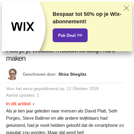
We rangschikken providers op basis van grondige tests en onderzoek,
maar houden ook rekening met feedback van onze lezers en onze
commerciële overeenkomsten met providers. Deze pagina bevat
Bespaar tot
50%
op je Wix-
affiliatelinks.
Openbaarmaking van advertenties
abonnement!
US$
>>
Pak Deal
Hoe je je website mobielvriendelijk kunt
maken
Geschreven door:
Shira Stieglitz
Voor het eerst gepubliceerd op:
12 Oktober 2018
Aantal updates: 1
In dit artikel
Als je tien jaar geleden naar mensen als David Platt, Seth
Porges, Steve Ballmer en alle andere twijfelaars had
geluisterd, had je nooit hebben geloofd dat de smartphone zo
populair zou worden. Maar dat werd het!