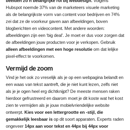
beelden zo’n belangrijke rol bij webdesign.
Volgens
Hubspot noemde 37% van de marketeers visuele marketing
als de belangrijkste vorm van content voor bedrijven en 74%
zei dat ze de voorkeur gaven aan afbeeldingen, boven
blogberichten en videocontent. Met andere woorden:
afbeeldingen zijn een ‘big deal’. Je moet er dus voor zorgen dat
de afbeeldingen jouw producten voor je verkopen. Gebruik
alleen afbeeldingen met een hoge resolutie
om dat lelijke
pixel-effect te voorkomen.
Vermijd de zoom
Vind je het ook zo vreselijk als je op een webpagina belandt en
een waas van tekst aantreft, die je niet kunt lezen, zelfs niet
als je je ogen heel erg dichtknijpt? De meeste mensen raken
hierdoor gefrustreerd en daarom moet je dit koste wat het kost
zien te vermijden als je jouw mobielvriendelijke website
ontwerpt.
Kies voor een lettergrootte en -stijl, die
gemakkelijk leesbaar is
op dit soort apparaten. Experts raden
ongeveer
14px aan voor tekst en 44px bij 44px voor