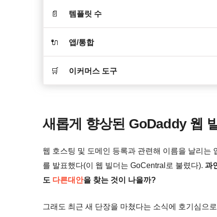
📄
템플릿 수
🔌
앱/통합
🛒
이커머스 도구
새롭게 향상된 GoDaddy 웹 
웹 호스팅 및 도메인 등록과 관련해 이름을 날리는 업체
를 발표했다(이 웹 빌더는 GoCentral로 불렸다).
과
도
다른대안
을 찾는 것이 나을까?
그래도 최근 새 단장을 마쳤다는 소식에 호기심으로