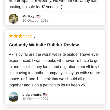
SquareSpace or Weebly. No wonder GoDaddy had
hosting on sale for $1/month. :(
,
Mr. Kay
10 Oktober 2017
3
Godaddy Website Builder Review
V7 is by far are the worst website builder I have ever
experienced. I want to puke whenever I'd have to go
in and use it. if they force and migration from v6 to v7,
I'm moving to another company. I may go with square
space, or 1 and 1. I think that we should all get
together and sign a petition to let us keep v6.
,
Lida shatte
10 Oktober 2017