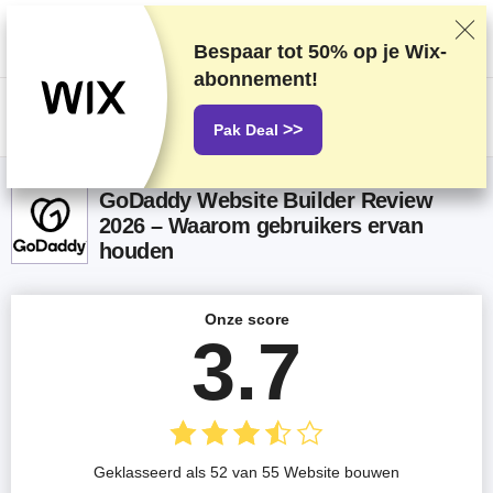
We rangschikken providers op basis van grondige tests en onderzoek,
maar houden ook rekening met feedback van onze lezers en onze
commerciële overeenkomsten met providers. Deze pagina bevat
Bespaar tot
50%
op je Wix-
affiliatelinks.
Openbaarmaking van advertenties
abonnement!
US$
>>
Pak Deal
GoDaddy Website Builder Review
2026 – Waarom gebruikers ervan
houden
Onze score
3.7
Geklasseerd als 52 van 55 Website bouwen