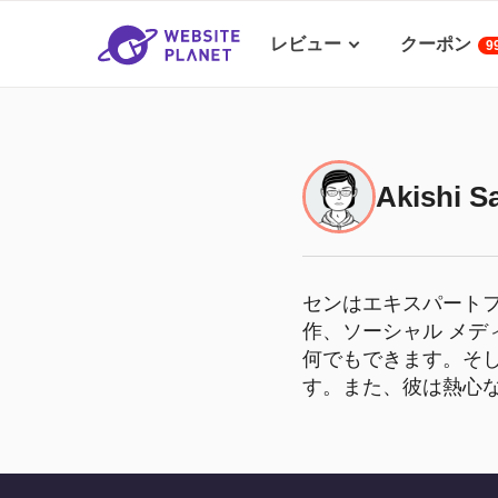
レビュー
クーポン
9
Akishi S
センはエキスパート
作、ソーシャル メ
何でもできます。そ
す。また、彼は熱心