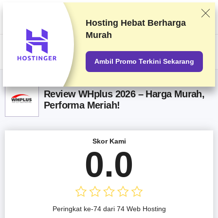
Kami memberi peringkat vendor berdasarkan pengetesan dan penelitian
yang ketat, tetapi juga mempertimbangkan umpan balik Anda dan
perjanjian komersial kami dengan penyedia. Halaman ini berisi tautan
Hosting Hebat
Berharga
afiliasi.
Pengungkapan Iklan
Murah
US$
Ambil Promo Terkini Sekarang
Review WHplus 2026 – Harga Murah,
Performa Meriah!
Skor Kami
0.0
Peringkat ke-74 dari 74 Web Hosting