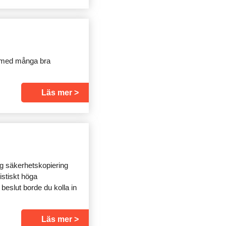
et med många bra
Läs mer
g säkerhetskopiering
istiskt höga
beslut borde du kolla in
Läs mer