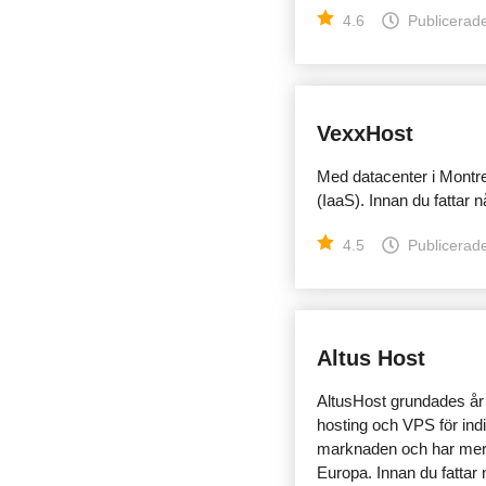
4.6
Publicerade
VexxHost
Med datacenter i Montrea
(IaaS). Innan du fattar 
4.5
Publicerade
Altus Host
AltusHost grundades år 
hosting och VPS för ind
marknaden och har mer ä
Europa. Innan du fattar n