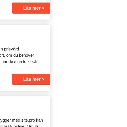
Läs mer
en prisvärd
ort, om du behöver
 har de sina för- och
Läs mer
 bygger med site.pro kan
en butik online. Om du