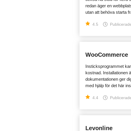
redan äger en webbplats 
utan att behöva starta fr
4.5
Publicerade
WooCommerce
Insticksprogrammet ka
kostnad. Installationen
dokumentationen ger dig
med hjälp för det här in
4.4
Publicerade
Levonline