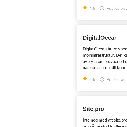
4.5
Publicerade
DigitalOcean
DigitalOcean är en spec
molninfrastruktur. Det 
avbryta din provperiod e
nackdelar, och allt kom
4.5
Publicerade
Site.pro
Inte nog med att site.pr
också ha stöd för flera