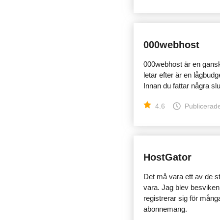
000webhost
000webhost är en ganska 
letar efter är en lågbud
Innan du fattar några sl
4.6
Publicerade
HostGator
Det må vara ett av de s
vara. Jag blev besviken
registrerar sig för många
abonnemang.