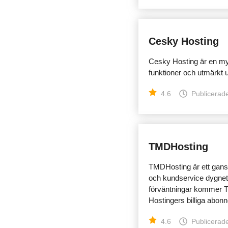
Cesky Hosting
Cesky Hosting är en myc
funktioner och utmärkt u
4.6
Publicerade
TMDHosting
TMDHosting är ett gans
och kundservice dygnet 
förväntningar kommer TMD
Hostingers billiga abo
4.6
Publicerade