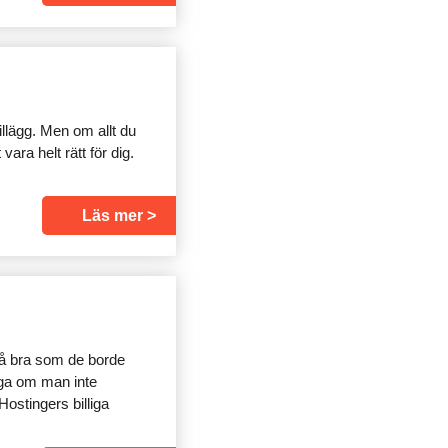
illägg. Men om allt du
ara helt rätt för dig.
Läs mer
så bra som de borde
iga om man inte
Hostingers billiga