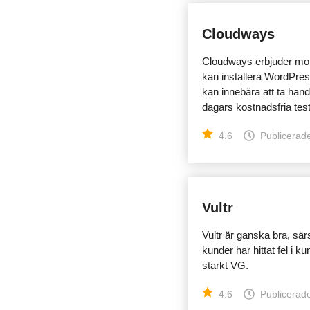
Cloudways
Cloudways erbjuder moln
kan installera WordPres
kan innebära att ta han
dagars kostnadsfria testv
4.6
Publicerade
Vultr
Vultr är ganska bra, sär
kunder har hittat fel i 
starkt VG.
4.6
Publicerade