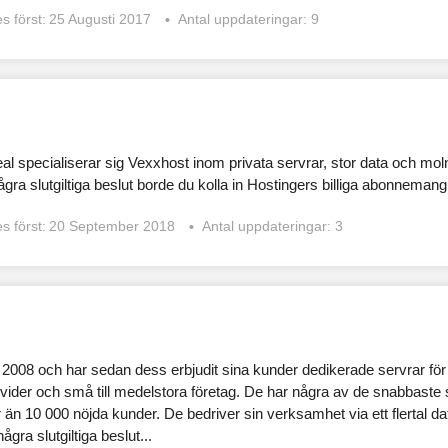
s först:
25 Augusti 2017
Antal uppdateringar: 9
l specialiserar sig Vexxhost inom privata servrar, stor data och moln
några slutgiltiga beslut borde du kolla in Hostingers billiga abonnemang
s först:
20 September 2018
Antal uppdateringar: 3
2008 och har sedan dess erbjudit sina kunder dedikerade servrar för
ivider och små till medelstora företag. De har några av de snabbaste
n 10 000 nöjda kunder. De bedriver sin verksamhet via ett flertal da
ågra slutgiltiga beslut...