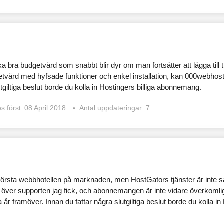
bra budgetvärd som snabbt blir dyr om man fortsätter att lägga till t
getvärd med hyfsade funktioner och enkel installation, kan 000webhost v
utgiltiga beslut borde du kolla in Hostingers billiga abonnemang.
s först:
08 April 2018
Antal uppdateringar: 7
törsta webbhotellen på marknaden, men HostGators tjänster är inte 
 över supporten jag fick, och abonnemangen är inte vidare överkoml
 år framöver. Innan du fattar några slutgiltiga beslut borde du kolla in 