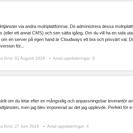
tjänster via andra molnplattformar. De administrera dessa molnplattfo
s (eller ett annat CMS) och sen sätta igång. Om du vill ha en sida ut
d om en server på egen hand är Cloudways ett bra och prisvärt val. 
ersion för...
s först:
01 Augusti 2018
Antal uppdateringar: 8
skilt om du letar efter en mångsidig och anpassningsbar leverantör av
kundtjänsten, men jag blev imponerad av det jag upplevde. Perfekt för e
s först:
27 Juni 2019
Antal uppdateringar: 4