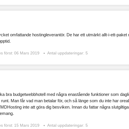
ket omfattande hostingleverantör. De har ett utmärkt allt-i-ett-pak
pptid.
s först:
06 Mars 2019
Antal uppdateringar: 5
ka bra budgetwebbhotell med några enastående funktioner som dagli
runt. Man får vad man betalar för, och så länge som du inte har oreal
Hosting inte att göra dig besviken. Innan du fattar några slutgiltiga 
nnemang.
s först:
15 Mars 2019
Antal uppdateringar: 5