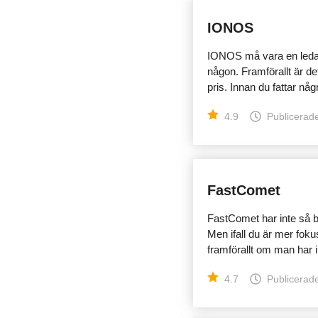
IONOS
IONOS må vara en ledand
någon. Framförallt är det
pris. Innan du fattar någ
4.9
Publicerade
FastComet
FastComet har inte så bra
Men ifall du är mer foku
framförallt om man har i 
4.7
Publicerade