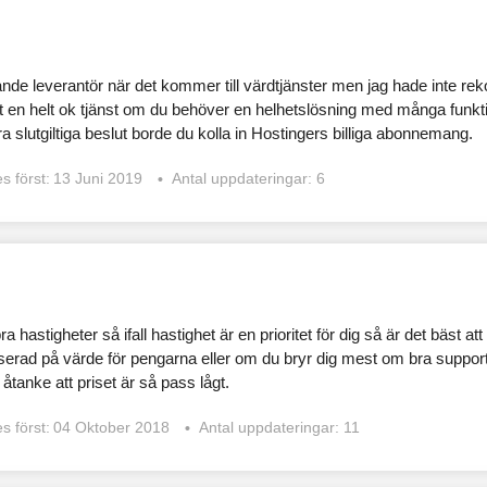
e leverantör när det kommer till värdtjänster men jag hade inte re
 en helt ok tjänst om du behöver en helhetslösning med många funktioner 
ra slutgiltiga beslut borde du kolla in Hostingers billiga abonnemang.
s först:
13 Juni 2019
Antal uppdateringar: 6
 hastigheter så ifall hastighet är en prioritet för dig så är det bäst att
serad på värde för pengarna eller om du bryr dig mest om bra support ä
åtanke att priset är så pass lågt.
s först:
04 Oktober 2018
Antal uppdateringar: 11