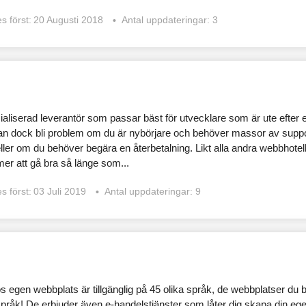
s först:
20 Augusti 2018
Antal uppdateringar: 3
ialiserad leverantör som passar bäst för utvecklare som är ute efter 
kan dock bli problem om du är nybörjare och behöver massor av supp
ller om du behöver begära en återbetalning. Likt alla andra webbhotell
mer att gå bra så länge som...
s först:
03 Juli 2019
Antal uppdateringar: 9
os egen webbplats är tillgänglig på 45 olika språk, de webbplatser du
 språk! De erbjuder även e-handelstjänster som låter dig skapa din eg