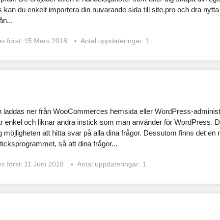
kan du enkelt importera din nuvarande sida till site.pro och dra nytta 
ån...
s först:
15 Mars 2018
Antal uppdateringar: 1
n laddas ner från WooCommerces hemsida eller WordPress-administ
 är enkel och liknar andra instick som man använder för WordPress. 
 möjligheten att hitta svar på alla dina frågor. Dessutom finns det 
sticksprogrammet, så att dina frågor...
s först:
11 Juni 2018
Antal uppdateringar: 1