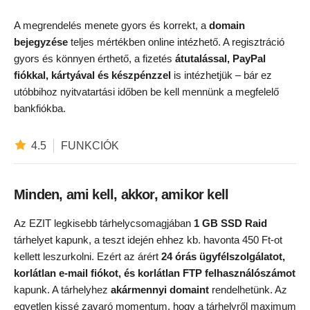
A megrendelés menete gyors és korrekt, a
domain
bejegyzése
teljes mértékben online intézhető. A regisztráció
gyors és könnyen érthető, a fizetés
átutalással, PayPal
fiókkal, kártyával és készpénzzel
is intézhetjük – bár ez
utóbbihoz nyitvatartási időben be kell mennünk a megfelelő
bankfiókba.
4.5
FUNKCIÓK
Minden, ami kell, akkor, amikor kell
Az EZIT legkisebb tárhelycsomagjában
1 GB SSD Raid
tárhelyet kapunk, a teszt idején ehhez kb. havonta 450 Ft-ot
kellett leszurkolni. Ezért az árért
24 órás ügyfélszolgálatot,
korlátlan e-mail fiókot, és korlátlan FTP felhasználószámot
kapunk. A tárhelyhez
akármennyi domaint
rendelhetünk. Az
egyetlen kissé zavaró momentum, hogy a tárhelyről maximum