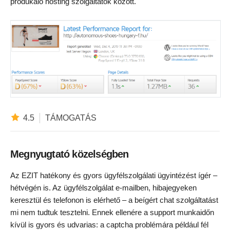
produkáló hosting szolgáltatók között.
4.5
TÁMOGATÁS
Megnyugtató közelségben
Az EZIT hatékony és gyors ügyfélszolgálati ügyintézést ígér –
hétvégén is. Az ügyfélszolgálat e-mailben, hibajegyeken
keresztül és telefonon is elérhető – a beígért chat szolgáltatást
mi nem tudtuk tesztelni. Ennek ellenére a support munkaidőn
kívül is gyors és udvarias: a captcha problémára például fél