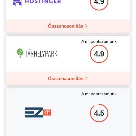
4.9
Összehasonlítás
Több részlet
A mi pontszámunk
4.9
Összehasonlítás
A mi pontszámunk
4.5