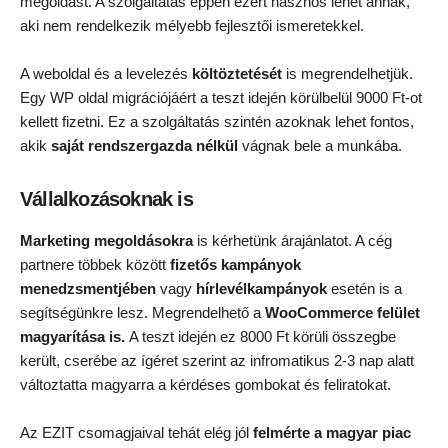
megoldást. A szolgáltatás éppen ezért hasznos lehet annak,
aki nem rendelkezik mélyebb fejlesztői ismeretekkel.
A weboldal és a levelezés
költöztetését
is megrendelhetjük.
Egy WP oldal migrációjáért a teszt idején körülbelül 9000 Ft-ot
kellett fizetni. Ez a szolgáltatás szintén azoknak lehet fontos,
akik
saját rendszergazda nélkül
vágnak bele a munkába.
Vállalkozásoknak is
Marketing megoldásokra
is kérhetünk árajánlatot. A cég
partnere többek között
fizetős kampányok
menedzsmentjében
vagy
hírlevélkampányok
esetén is a
segítségünkre lesz. Megrendelhető a
WooCommerce felület
magyarítása is.
A teszt idején ez 8000 Ft körüli összegbe
került, cserébe az ígéret szerint az infromatikus 2-3 nap alatt
változtatta magyarra a kérdéses gombokat és feliratokat.
Az EZIT csomagjaival tehát elég jól
felmérte a magyar piac