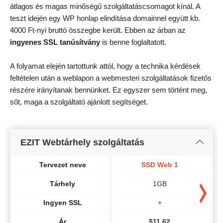
átlagos és magas minőségű szolgáltatáscsomagot kínál. A
teszt idején egy WP honlap elindítása domainnel együtt kb.
4000 Ft-nyi bruttó összegbe került. Ebben az árban az
ingyenes SSL tanúsítvány
is benne foglaltatott.
A folyamat elején tartottunk attól, hogy a technika kérdések
feltételen után a weblapon a webmesteri szolgáltatások fizetős
részére irányítanak bennünket. Ez egyszer sem történt meg,
sőt, maga a szolgáltató ajánlott segítséget.
EZIT Webtárhely szolgáltatás
Tervezet neve
SSD Web 1
Tárhely
1GB
Ingyen SSL
+
Ár
$
11.62