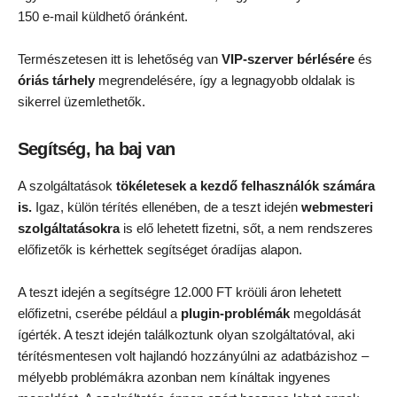
150 e-mail küldhető óránként.
Természetesen itt is lehetőség van
VIP-szerver bérlésére
és
óriás tárhely
megrendelésére, így a legnagyobb oldalak is
sikerrel üzemlethetők.
Segítség, ha baj van
A szolgáltatások
tökéletesek a kezdő felhasználók számára
is.
Igaz, külön térítés ellenében, de a teszt idején
webmesteri
szolgáltatásokra
is elő lehetett fizetni, sőt, a nem rendszeres
előfizetők is kérhettek segítséget óradíjas alapon.
A teszt idején a segítségre 12.000 FT kröüli áron lehetett
előfizetni, cserébe például a
plugin-problémák
megoldását
ígérték. A teszt idején találkoztunk olyan szolgáltatóval, aki
térítésmentesen volt hajlandó hozzányúlni az adatbázishoz –
mélyebb problémákra azonban nem kínáltak ingyenes