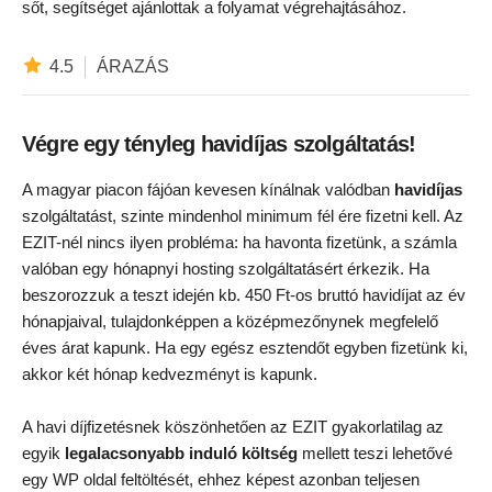
sőt, segítséget ajánlottak a folyamat végrehajtásához.
4.5
ÁRAZÁS
Végre egy tényleg havidíjas szolgáltatás!
A magyar piacon fájóan kevesen kínálnak valódban
havidíjas
szolgáltatást, szinte mindenhol minimum fél ére fizetni kell. Az
EZIT-nél nincs ilyen probléma: ha havonta fizetünk, a számla
valóban egy hónapnyi hosting szolgáltatásért érkezik. Ha
beszorozzuk a teszt idején kb. 450 Ft-os bruttó havidíjat az év
hónapjaival, tulajdonképpen a középmezőnynek megfelelő
éves árat kapunk. Ha egy egész esztendőt egyben fizetünk ki,
akkor két hónap kedvezményt is kapunk.
A havi díjfizetésnek köszönhetően az EZIT gyakorlatilag az
egyik
legalacsonyabb induló költség
mellett teszi lehetővé
egy WP oldal feltöltését, ehhez képest azonban teljesen