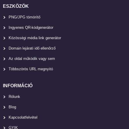
ESZKÖZÖK
PNG/JPG tömörítő
Ingyenes QR-kódgenerátor
Közösségi média link generátor
Domain lejárati idő ellenőrző
Az oldal működik vagy sem
Többszörös URL megnyitó
INFORMÁCIÓ
Rólunk
Blog
Kapcsolatfelvétel
GYIK