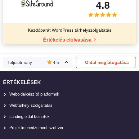
4.8
Kezdőbarát WordPress tárhelyszolgáltatás
Értékelés elolvasása
Teljesítmény
4.5
Oldal meglátogatása
ÉRTÉKELÉSEK
Weboldalkészítő platformok
Webtárhely szolgáltatás
Landing oldal készítők
Projektmenedzsment szoftver