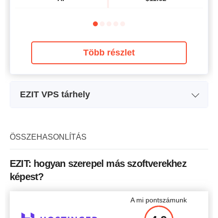
Több részlet
EZIT VPS tárhely
Tervezet neve
Neo Cloud VPS + 1-1-25
Ne
Tárhely
25 GB
ÖSSZEHASONLÍTÁS
Sávszélesség
Korlátlan
EZIT: hogyan szerepel más szoftverekhez
CPU
1 vCPU
képest?
RAM
1 GB
A mi pontszámunk
Ár
$
4.92