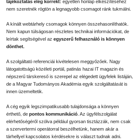
tájékoztatás elég korrekt:
egyetlen honlap elkészítéséhez
nem szeretnék rögtön a legnagyobb csomagot ránk tukmálni.
A kínált webtárhely csomagok könnyen összehasonlíthatók.
Nem kapun túlságosan részletes technikai információkat, de
leírtak segítségével az
egyszerű felhasználó is könnyen
dönthet.
A szolgáltató referenciái kivételesen meggyőzőek. Nagy
látogatottságú közéleti portál, patinás hazai IT magazin és
népszerű társkereső is szerepel az elégedett ügyfelek listáján,
de a Magyar Tudományos Akadémia egyik szolgáltatását is
innen üzemeltetik.
A cég egyik legszimpatikusabb tulajdonsága a könnyen
érthető, de
pontos kommunikáció
. Az ügyfélszolgálat
elérhetőségéről szólva például gyorsan tisztázzák, nem csak
a szervertermi operátorral beszélhetünk, hanem akár a
tárhellyel kapcsolatos kérdésekre is választ tudnak adni.