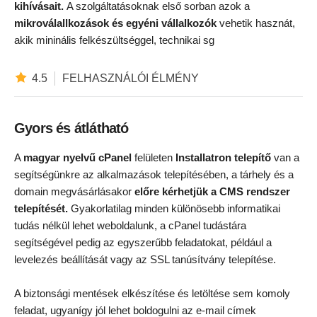
kihívásait.
A szolgáltatásoknak első sorban azok a
mikroválallkozások és egyéni vállalkozók
vehetik hasznát,
akik mininális felkészültséggel, technikai sg
4.5
FELHASZNÁLÓI ÉLMÉNY
Gyors és átlátható
A
magyar nyelvű cPanel
felületen
Installatron telepítő
van a
segítségünkre az alkalmazások telepítésében, a tárhely és a
domain megvásárlásakor
előre kérhetjük a CMS rendszer
telepítését.
Gyakorlatilag minden különösebb informatikai
tudás nélkül lehet weboldalunk, a cPanel tudástára
segítségével pedig az egyszerűbb feladatokat, például a
levelezés beállítását vagy az SSL tanúsítvány telepítése.
A biztonsági mentések elkészítése és letöltése sem komoly
feladat, ugyanígy jól lehet boldogulni az e-mail címek