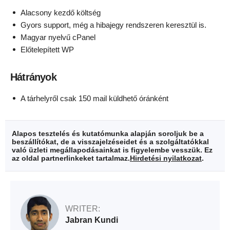
Alacsony kezdő költség
Gyors support, még a hibajegy rendszeren keresztül is.
Magyar nyelvű cPanel
Előtelepített WP
Hátrányok
A tárhelyről csak 150 mail küldhető óránként
Alapos tesztelés és kutatómunka alapján soroljuk be a
beszállítókat, de a visszajelzéseidet és a szolgáltatókkal
való üzleti megállapodásainkat is figyelembe vesszük. Ez
az oldal partnerlinkeket tartalmaz.
Hirdetési nyilatkozat
.
WRITER:
Jabran Kundi