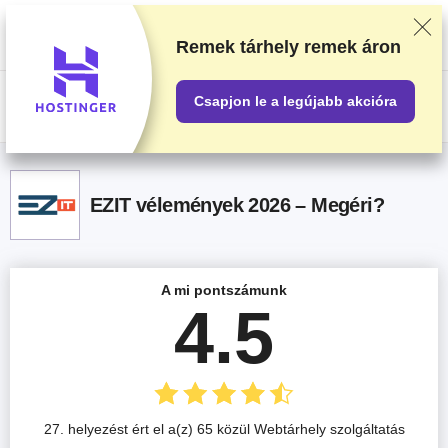
Alapos tesztelés és kutatómunka alapján soroljuk be a beszállítókat, de a
visszajelzéseidet és a szolgáltatókkal való üzleti megállapodásainkat is
figyelembe vesszük. Ez az oldal partnerlinkeket tartalmaz.
Hirdetési
Remek tárhely
remek áron
nyilatkozat
.
Csapjon le a legújabb akcióra
US$
EZIT vélemények 2026 – Megéri?
A mi pontszámunk
4.5
27. helyezést ért el a(z) 65 közül Webtárhely szolgáltatás