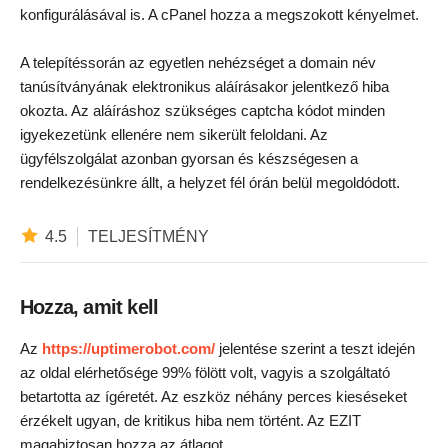
konfigurálásával is. A cPanel hozza a megszokott kényelmet.
A telepítéssorán az egyetlen nehézséget a domain név
tanúsítványának elektronikus aláírásakor jelentkező hiba
okozta. Az aláíráshoz szükséges captcha kódot minden
igyekezetünk ellenére nem sikerült feloldani. Az
ügyfélszolgálat azonban gyorsan és készségesen a
rendelkezésünkre állt, a helyzet fél órán belül megoldódott.
4.5
TELJESÍTMÉNY
Hozza, amit kell
Az
https://uptimerobot.com/
jelentése szerint a teszt idején
az oldal elérhetősége 99% fölött volt, vagyis a szolgáltató
betartotta az ígéretét. Az eszköz néhány perces kieséseket
érzékelt ugyan, de kritikus hiba nem történt. Az EZIT
magabiztosan hozza az átlagot.