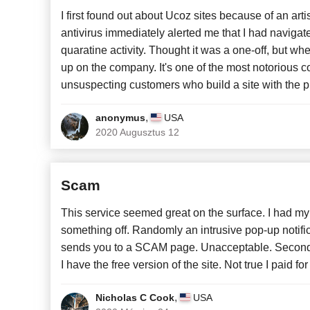
I first found out about Ucoz sites because of an ar
antivirus immediately alerted me that I had navigated
quaratine activity. Thought it was a one-off, but wh
up on the company. It's one of the most notorious 
unsuspecting customers who build a site with the pr
,
anonymus
USA
2020 Augusztus 12
Scam
This service seemed great on the surface. I had my 
something off. Randomly an intrusive pop-up notifica
sends you to a SCAM page. Unacceptable. Secondl
I have the free version of the site. Not true I paid 
,
Nicholas C Cook
USA