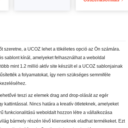
ztőt szeretne, a UCOZ lehet a tökéletes opció az Ön számára.
lis sablont kínál, amelyeket felhasználhat a weboldal
öbb mint 1.2 millió aktív site készült el a UCOZ sablonjainak
rűsítették a folyamatokat, így nem szükséges semmiféle
 kezeléséhez.
lehetővé teszi az elemek drag and drop-olását az egér
 kattintással. Nincs határa a kreatív ötleteknek, amelyeket
ű funkcionalitású weboldalt hozzon létre a vállalkozása
ilág bármely részén lévő klienseknek eladhat termékeket. Ezt