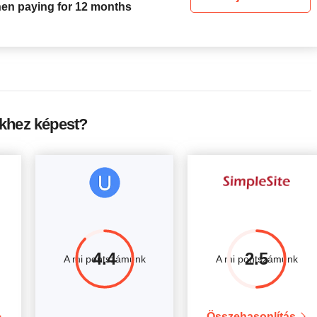
hen paying for 12 months
khez képest?
4.4
2.5
A mi pontszámunk
A mi pontszámunk
Összehasonlítás