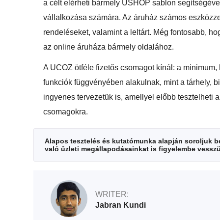
a célt elérheti bármely USHOP sablon segítségével, 
vállalkozása számára. Az áruház számos eszközzel
rendeléseket, valamint a leltárt. Még fontosabb, 
az online áruháza bármely oldalához.
A UCOZ ötféle fizetős csomagot kínál: a minimum, 
funkciók függvényében alakulnak, mint a tárhely, 
ingyenes tervezetük is, amellyel előbb tesztelheti a
csomagokra.
Alapos tesztelés és kutatómunka alapján soroljuk be 
való üzleti megállapodásainkat is figyelembe vesszük
WRITER:
Jabran Kundi