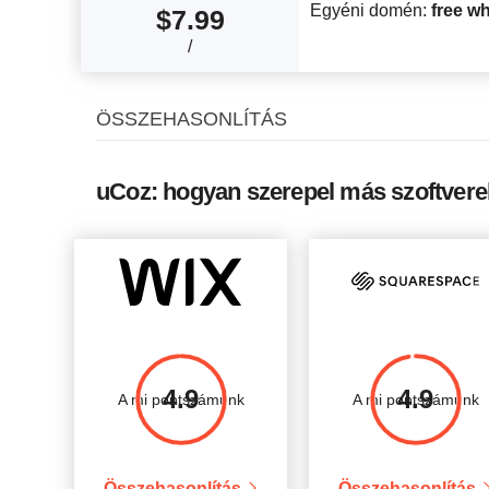
Egyéni domén:
free w
$
7.99
/
ÖSSZEHASONLÍTÁS
uCoz: hogyan szerepel más szoftvere
4.9
4.9
A mi pontszámunk
A mi pontszámunk
Összehasonlítás
Összehasonlítás