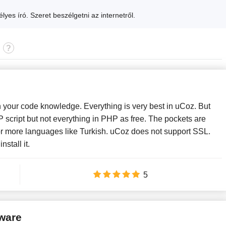
yes író. Szeret beszélgetni az internetről.
your code knowledge. Everything is very best in uCoz. But
script but not everything in PHP as free. The pockets are
or more languages like Turkish. uCoz does not support SSL.
stall it.
5
lware