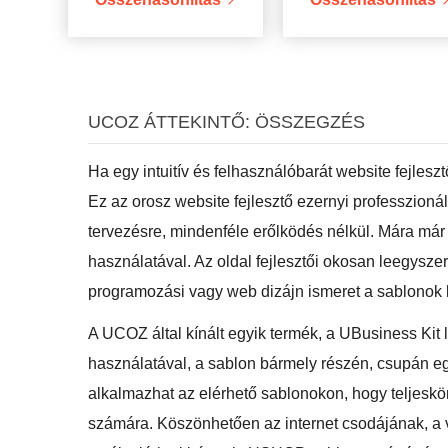
UCOZ ÁTTEKINTŐ: ÖSSZEGZÉS
Ha egy intuitív és felhasználóbarát website fejles
Ez az orosz website fejlesztő ezernyi professzioná
tervezésre, mindenféle erőlködés nélkül. Mára már t
használatával. Az oldal fejlesztői okosan leegysze
programozási vagy web dizájn ismeret a sablonok
A UCOZ által kínált egyik termék, a UBusiness Kit 
használatával, a sablon bármely részén, csupán egy
alkalmazhat az elérhető sablonokon, hogy teljeskör
számára. Köszönhetően az internet csodájának, a v