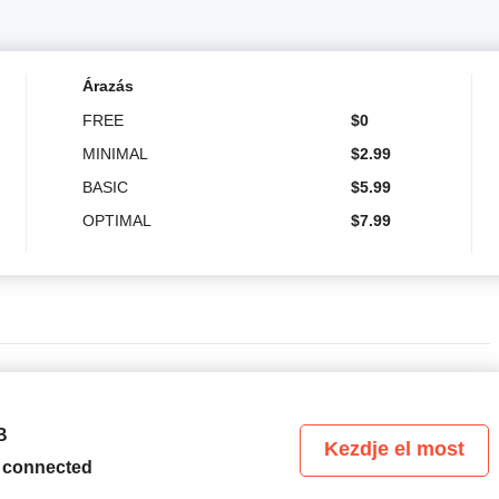
Árazás
FREE
$
0
MINIMAL
$
2.99
BASIC
$
5.99
OPTIMAL
$
7.99
B
Kezdje el most
 connected