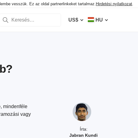
elembe vesszük. Ez az oldal partnerlinkeket tartalmaz.
Hirdetési nyilatkozat
.
US$
HU
bb?
e, mindenféle
gramozási vagy
Írta:
Jabran Kundi