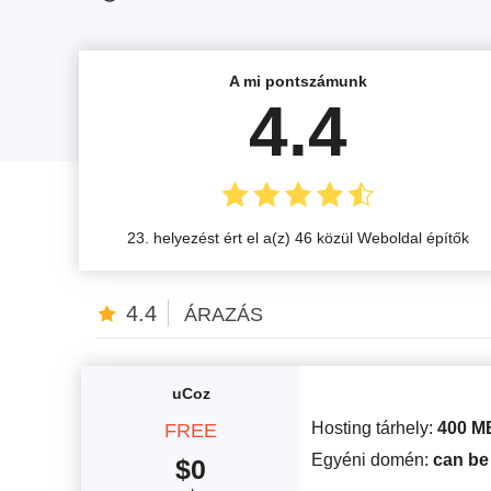
A mi pontszámunk
4.4
23. helyezést ért el a(z) 46 közül Weboldal építők
4.4
ÁRAZÁS
uCoz
Hosting tárhely:
400 M
FREE
Egyéni domén:
can be
$
0