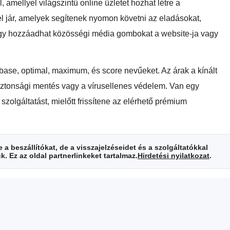
amellyel világszintű online üzletet hozhat létre a
 jár, amelyek segítenek nyomon követni az eladásokat,
hogy hozzáadhat közösségi média gombokat a website-ja vagy
base, optimal, maximum, és score nevűeket. Az árak a kínált
biztonsági mentés vagy a vírusellenes védelem. Van egy
 szolgáltatást, mielőtt frissítene az elérhető prémium
a beszállítókat, de a visszajelzéseidet és a szolgáltatókkal
. Ez az oldal partnerlinkeket tartalmaz.
Hirdetési nyilatkozat
.