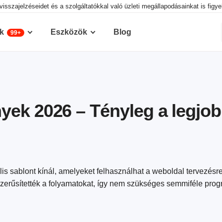
visszajelzéseidet és a szolgáltatókkal való üzleti megállapodásainkat is figy
k
Eszközök
Blog
99+
yek 2026 – Tényleg a legjo
lis sablont kínál, amelyeket felhasználhat a weboldal tervezésr
yszerűsítették a folyamatokat, így nem szükséges semmiféle pro