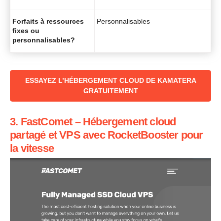
Forfaits à ressources
Personnalisables
fixes ou
personnalisables?
‌‌ESSAYEZ L’HÉBERGEMENT CLOUD DE KAMATERA
GRATUITEMENT
3. FastComet – Hébergement cloud
partagé et VPS avec RocketBooster pour
la vitesse