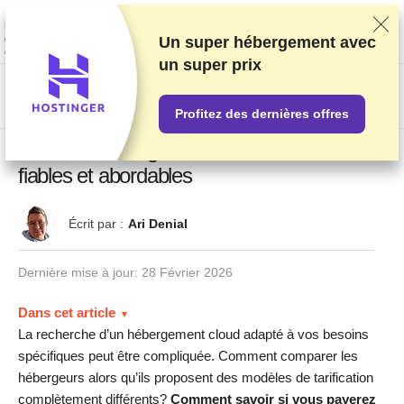
Nous classons nos produits sur la base de tests et de recherches
rigoureux, mais nous tenons également compte de vos commentaires et
des accords commerciaux conclus avec les fournisseurs. Cette page
Un super hébergement avec
contient des liens d'affiliation.
Information sur la publicité
.
un
super prix
US$
Profitez des dernières offres
Meilleurs hébergeurs sur Cloud en 2026 –
fiables et abordables
Écrit par :
Ari Denial
Dernière mise à jour:
28 Février 2026
Dans cet article
La recherche d’un hébergement cloud adapté à vos besoins
spécifiques peut être compliquée. Comment comparer les
hébergeurs alors qu’ils proposent des modèles de tarification
complètement différents?
Comment savoir si vous payerez