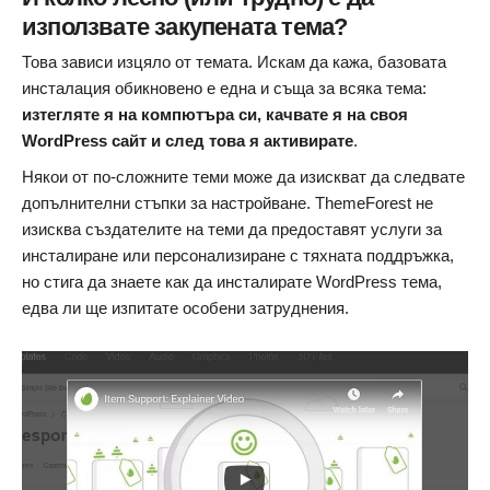
използвате закупената тема?
Това зависи изцяло от темата. Искам да кажа, базовата
инсталация обикновено е една и съща за всяка тема:
изтегляте я на компютъра си, качвате я на своя
WordPress сайт и след това я активирате
.
Някои от по-сложните теми може да изискват да следвате
допълнителни стъпки за настройване. ThemeForest не
изисква създателите на теми да предоставят услуги за
инсталиране или персонализиране с тяхната поддръжка,
но стига да знаете как да инсталирате WordPress тема,
едва ли ще изпитате особени затруднения.