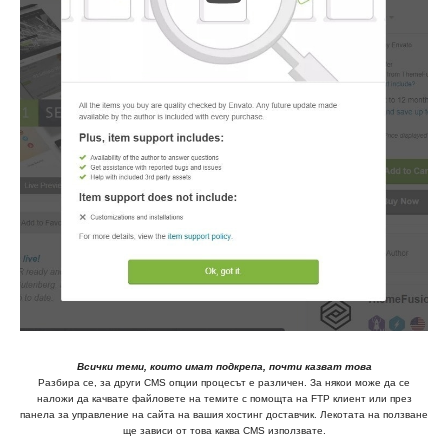
Всички теми, които имат подкрепа, почти казват това
Разбира се, за други CMS опции процесът е различен. За някои може да се
наложи да качвате файловете на темите с помощта на FTP клиент или през
панела за управление на сайта на вашия хостинг доставчик. Лекотата на ползване
ще зависи от това каква CMS използвате.