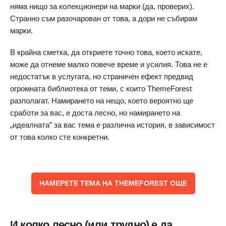
няма нищо за колекционери на марки (да, проверих).
Странно съм разочарован от това, а дори не събирам
марки.
В крайна сметка, да откриете точно това, което искате,
може да отнеме малко повече време и усилия. Това не е
недостатък в услугата, но страничен ефект предвид
огромната библиотека от теми, с които ThemeForest
разполагат. Намирането на нещо, което вероятно ще
сработи за вас, е доста лесно, но намирането на
„идеалната” за вас тема е различна история, в зависимост
от това колко сте конкретни.
НАМЕРЕТЕ ТЕМА НА THEMEFOREST ОЩЕ
И колко лесно (или трудно) е да