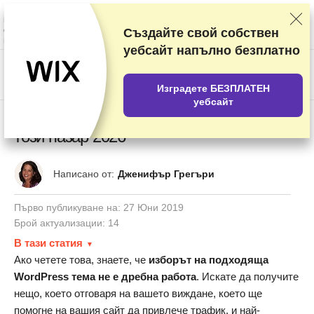
Класираме доставчиците на базата на подробни тестове и проучвания,
но също така вземаме предвид вашите отзиви и търговски си
споразумения с различните доставчици. Тази страница съдържа
Създайте свой собствен
партньорски връзки.
Разкриване на реклама
.
уебсайт напълно безплатно
US$
Изградете БЕЗПЛАТЕН
уебсайт
Рецензия на ThemeForest – истината за
този пазар 2026
Написано от:
Дженифър Грегъри
Първо публикуване на:
27 Юни 2019
Брой актуализации: 14
В тази статия
Ако четете това, знаете, че
изборът на подходяща
WordPress тема не е дребна работа
. Искате да получите
нещо, което отговаря на вашето виждане, което ще
помогне на вашия сайт да привлече трафик, и най-