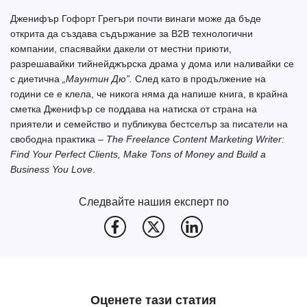
Дженифър Гофорт Грегъри почти винаги може да бъде
открита да създава съдържание за B2B технологични
компании, спасявайки дакели от местни приюти,
разрешавайки тийнейджърска драма у дома или наливайки се
с диетична
„
Маунтин Дю
”
.
След като в продължение на
години се е клела, че никога няма да напише книга, в крайна
сметка Дженифър се поддава на натиска от страна на
приятели и семейство и публикува бестселър за писатели на
свободна практика –
The Freelance Content Marketing Writer:
Find Your Perfect Clients, Make Tons of Money and Build a
Business You Love
.
Следвайте нашия експерт по
Оценете тази статия