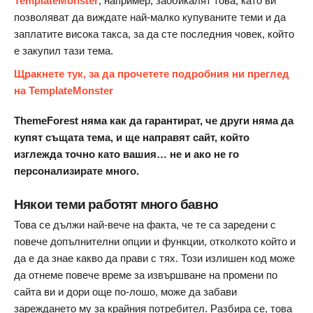
TemplateMonster
, например, заобикалят това, като ви
позволяват да виждате най-малко купуваните теми и да
заплатите висока такса, за да сте последния човек, който
е закупил тази тема.
Щракнете тук, за да прочетете подробния ни преглед
на TemplateMonster
ThemeForest няма как да гарантират, че други няма да
купят същата тема, и ще направят сайт, който
изглежда точно като вашия… не и ако не го
персонализирате много.
Някои теми работят много бавно
Това се дължи най-вече на факта, че те са заредени с
повече допълнителни опции и функции, отколкото който и
да е да знае какво да прави с тях. Този излишен код може
да отнеме повече време за извършване на промени по
сайта ви и дори още по-лошо, може да забави
зареждането му за крайния потребител. Разбира се, това