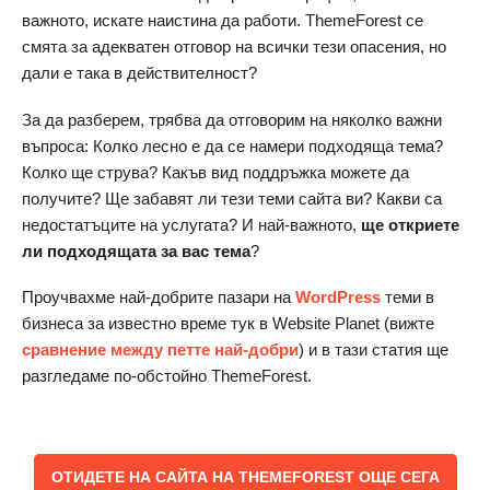
важното, искате наистина да работи. ThemeForest се
смята за адекватен отговор на всички тези опасения, но
дали е така в действителност?
За да разберем, трябва да отговорим на няколко важни
въпроса: Колко лесно е да се намери подходяща тема?
Колко ще струва? Какъв вид поддръжка можете да
получите? Ще забавят ли тези теми сайта ви? Какви са
недостатъците на услугата? И най-важното,
ще откриете
ли подходящата за вас тема
?
Проучвахме най-добрите пазари на
WordPress
теми в
бизнеса за известно време тук в Website Planet (вижте
сравнение между петте най-добри
) и в тази статия ще
разгледаме по-обстойно ThemeForest.
ОТИДЕТЕ НА САЙТА НА THEMEFOREST ОЩЕ СЕГА