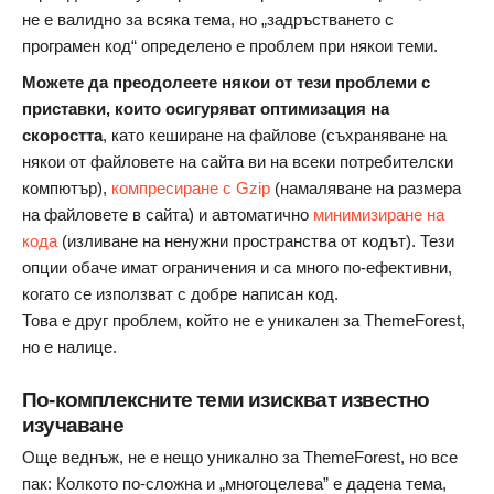
не е валидно за всяка тема, но „задръстването с
програмен код“ определено е проблем при някои теми.
Можете да преодолеете някои от тези проблеми с
приставки, които осигуряват оптимизация на
скоростта
, като кеширане на файлове (съхраняване на
някои от файловете на сайта ви на всеки потребителски
компютър),
компресиране с Gzip
(намаляване на размера
на файловете в сайта) и автоматично
минимизиране на
кода
(изливане на ненужни пространства от кодът). Тези
опции обаче имат ограничения и са много по-ефективни,
когато се използват с добре написан код.
Това е друг проблем, който не е уникален за ThemeForest,
но е налице.
По-комплексните теми изискват известно
изучаване
Още веднъж, не е нещо уникално за ThemeForest, но все
пак: Колкото по-сложна и „многоцелева” е дадена тема,