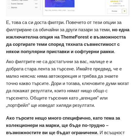
Е, това са си доста филтри. Повечето от тези опции за
филтриране са обичайни за други пазари за теми,
но една
изключителна опция на ThemeForest е възможността
да сортирате теми според тяхната съвместимост с
някои популярни приставки и софтуерни рамки
.
Ако филтрите не са достатъчни за вас, налице е и
добрата стара лента за търсене. Имайте предвид, че е
малко неясна: няма автокорекция и трябва да знаете
точно какво търсите. Дори и тогава, ключовите думи могат
да покажат резултати, които нямат нищо общо с
търсенето. Общите търсения като „агенция” или
„портфейл” ще изведат хиляди резултати.
Ако търсите нещо много специфично, като тема за
колекционери на марки, ще бъде по-трудно –
възможностите ви ще бъдат ограничени.
И всъщност