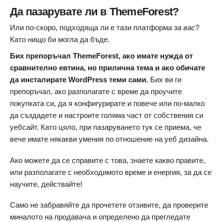
Да пазарувате ли в ThemeForest?
Или по-скоро, подходяща ли е тази платформа
за вас
?
Като нищо би могла да бъде.
Бих препоръчал ThemeForest, ако имате нужда от
сравнително евтина, но прилична тема и ако обичате
да инсталирате WordPress теми сами.
Бих ви ги
препоръчал, ако разполагате с време да проучите
покупката си, да я конфигурирате и повече или по-малко
да създадете и настроите голяма част от собствения си
уебсайт. Като цяло, при пазаруването тук се приема, че
вече имате някакви умения по отношение на уеб дизайна.
Ако можете да се справите с това, знаете какво правите,
или разполагате с необходимото време и енергия, за да се
научите, действайте!
Само не забравяйте да прочетете отзивите, да проверите
миналото на продавача и определено да прегледате