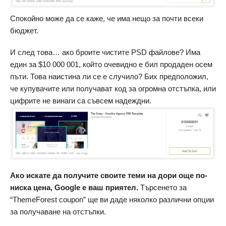
Спокойно може да се каже, че има нещо за почти всеки
бюджет.
И след това… ако броите чистите PSD файлове? Има
един за $10 000 001, който очевидно е бил продаден осем
пъти. Това наистина ли се е случило? Бих предположил,
че купувачите или получават код за огромна отстъпка, или
цифрите не винаги са съвсем надеждни.
Ако искате да получите своите теми на дори още по-
ниска цена, Google е ваш приятел.
Търсенето за
“ThemeForest coupon” ще ви даде няколко различни опции
за получаване на отстъпки.