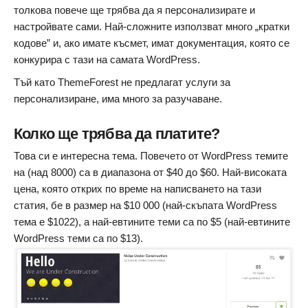
толкова повече ще трябва да я персонализирате и
настройвате сами. Най-сложните използват много „кратки
кодове” и, ако имате късмет, имат документация, която се
конкурира с тази на самата WordPress.
Тъй като ThemeForest не предлагат услуги за
персонализиране, има много за разучаване.
Колко ще трябва да платите?
Това си е интересна тема. Повечето от WordPress темите
на (над 8000) са в диапазона от $40 до $60. Най-високата
цена, която открих по време на написването на тази
статия, бе в размер на $10 000 (най-скъпата WordPress
тема е $1022), а най-евтините теми са по $5 (най-евтините
WordPress теми са по $13).