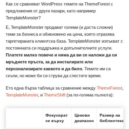
Как се сравняват WordPress темите на ThemeForest с
предложения от други пазари, като например
TemplateMonster?
Е, TemplateMonster продават големи (и доста сложни)
теми за бизнеса и обикновено на цена, която отразява
таргетираната клиентска база. TemplateMonster изпъкват с
постоянната си поддръжка и допълнителните услуги.
Платете малко повече и няма да ви се наложи да си
мръднете пръста, за да инсталирате или
персонализирате каквото и да било.
Темите им са
скъпи, но може би си струва да спестите време.
Ето една бърза таблица за сравнение между
ThemeForest
,
TemplateMonster
, и
ThemeShift
(за по-голяма пълнота):
Фокусират
Ценови
Размер на
се върху
диапазон
библиотека