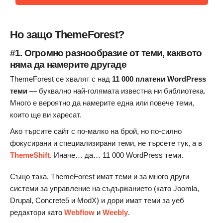
Но защо ThemeForest?
#1. Огромно разнообразие от теми, каквото
няма да намерите другаде
ThemeForest се хвалят с над
11 000 платени WordPress
теми
— буквално най-голямата известна ни библиотека.
Много е вероятно да намерите една или повече теми,
които ще ви харесат.
Ако търсите сайт с по-малко на брой, но по-силно
фокусирани и специализирани теми, не търсете тук, а в
ThemeShift
. Иначе… да… 11 000 WordPress теми.
Също така, ThemeForest имат теми и за много други
системи за управление на съдържанието (като Joomla,
Drupal, Concrete5 и ModX) и дори имат теми за уеб
редактори като
Webflow
и
Weebly
.