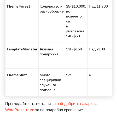
ThemeForest
Количество и
$5-$10,000;
Над 11 700
разнообразие
но
повечето
са
в
диапазона
$40-$60
TemplateMonster
Активна
$10-$150
Над 2100
поддръжка
ThemeShift
Много
$39
4
специфични
случаи за
ползване
Прегледайте статията ни за
най-добрите пазари за
WordPress теми
за по-подробно сравнение.