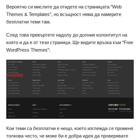
Вероятно си мислите да отидете на страницата “Web
Themes & Templates”, но всъщност няма да намерите
безплатни теми там.
След това превъртете надолу до долния колонтитул на
която и да е от тези страници. Ще видите връзка към “Free
WordPress Themes”:
Кои теми са безплатни е нещо, което изглежда се променя
толкова често, че може би е добра идея да проверявате