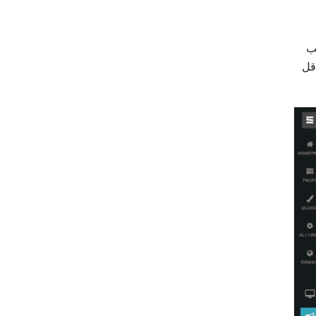
سب
قل