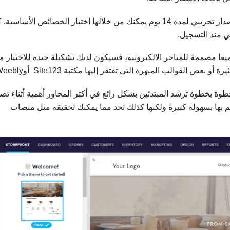
ولكن للأسف، لا توجد باقة مجانية. لديك فقط خيار إصدار تجريبي لمدة 14 يوم يمكنك من خلالها اختبار الخصائص الأساسي
قط؛ وحيث أنها جميعا مصممة للمتاجر الالكترونية، فسيكون لديك تشكيلة جيدة للاختيار 
ض القوالب المبهرة التي تفتقر إليها مكتبة Site123 أوWeebly.
خطوة بخطوة ترشد المبتدئين بشكل رائع في أكثر المحاور أهمية أثناء تص
كم بها بسهولة كبيرة ولكنها كذلك تحد مما يمكنك تحقيقه مثل منصات