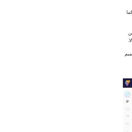
ة. كما
من
ميم