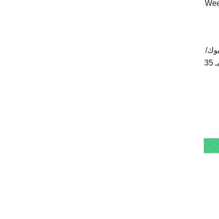
من أشهر منصات تطوير المواقع. مثل Site123 تماما، يركز Weebly
سبوك/
جوجل)، واختيار قالب، ويمكنك البدء فورا بالتخصيص. وفيما يتعلق بالخلفيات التعبوية، يعد Weebly أحد أكثر المنصات تقييدا بـ 35