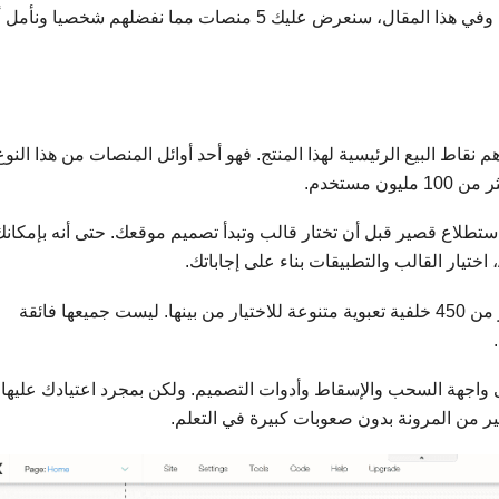
سيتمتع بمرونة أكبر، وبعضها قد يكلف أكثر من الآخر. وفي هذا المقال، سنعرض عليك 5 منصات مما نفضلهم شخصيا ون
ء السريعة من أهم نقاط البيع الرئيسية لهذا المنتج. فهو أحد أوائل المنصات من هذا النوع
مستخدم.
ستطلاع قصير قبل أن تختار قالب وتبدأ تصميم موقعك. حتى أنه بإمكانك
بالحديث عن القوالب، يمتلك Wix أكبر مجموعة بأكثر من 450 خلفية تعبوية متنوعة للاختيار من بينها. ليست جميعها فائقة
داد على واجهة السحب والإسقاط وأدوات التصميم. ولكن بمجرد اعتيادك عليها،
ر من المرونة بدون صعوبات كبيرة في التعلم.