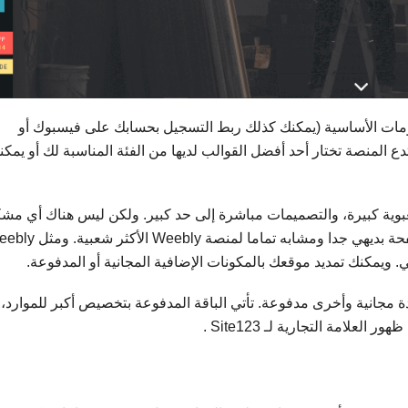
ومات الأساسية (يمكنك كذلك ربط التسجيل بحسابك على فيسبوك أو
دع المنصة تختار أحد أفضل القوالب لديها من الفئة المناسبة لك أو يمكن
ة التي تحتوي على أكثر من 100 خلفية تعبوية كبيرة، والتصميمات مباشرة إلى حد كبير. ولكن ليس هناك أي م
يمكنك تمديد موقعك بالمكونات الإضافية المجانية أو المدفوعة.
ذلك بباقة واحدة مجانية وأخرى مدفوعة. تأتي الباقة المدفوعة بتخصيص أكبر للموارد،
لامة التجارية لـ Site123 .