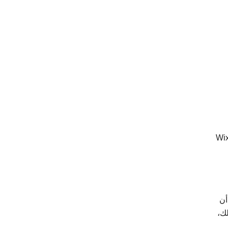
أسعار لتلبي احتياجات المواقع الالكترونية الشخصية/غير التجارية أو المتاجر الالكترونية. السعر مشابه جدا لـ Wix
أن
لك،