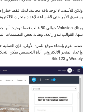
يستغرق الأمر حتى 48 ساعة لإعداد متجرك الالكتروني منذ التسجيل.
يمتلك Volusion حوالي 50 قالب ف
بينها. القوالب تبدو رائعة، وهناك بعض التصميمات المثيرة أو بع
عندما تقوم بإنشاء موقع للمرة الأولى، فإن العملية 
وإعداد المتجر الالكتروني. أداة التخصيص يمكن التح
Weebly و Site123 .