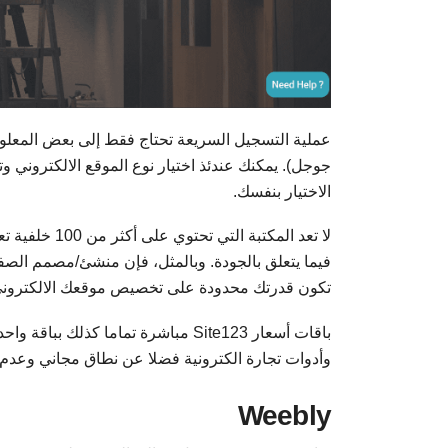
عملية التسجيل السريعة تحتاج فقط إلى بعض المعل
جوجل). يمكنك عندئذ اختيار نوع الموقع الالكتروني وت
الاختيار بنفسك.
لا تعد المكتب
تكون قدرتك محدودة على تخصيص موقعك الالكتروني. و
باقات أسعار Site123 مباشرة تماما ك
وأدوات تجارة الكترونية فضلا عن نطاق مجاني وعدم ظهور الع
Weebly