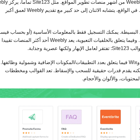
بقاعدة مستخدمين تصل حوالي إلى 50 مليون، يعد Weebly 
على جعل تطوير وتصميم المواقع بأقل مجهود ممكن. في الواقع، يتشابه الاثنان إلى حد كبير مع تقديم Weebly لعمق أكبر
ا مع Weebly بعملية التسجيل البسيطة. يمكنك التسجيل فقط بالمعلومات الأساسية (أو بحساب في
ة وجذابة.
يقع سوق تطبيقات Weebly في مكانة بين Site123 وWix فيما يتعلق بعدد التطبيقات/المكونات الإضافية وشمولية وظائفها.
الصفحة يبدو مشابه تماما لمنصة Site123 ولكنه يقدم قدرات حقيقية للسحب والإسقاط. تعد القوالب ومخططات
حتويات، والألوان والأحجام.