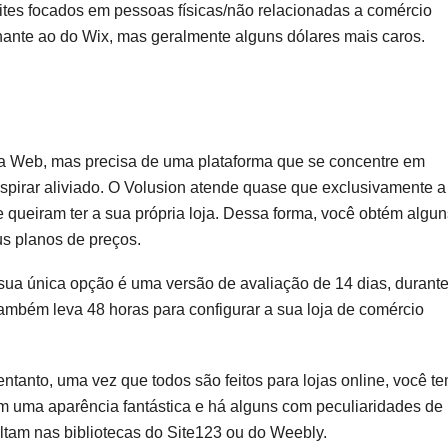
sites focados em pessoas físicas/não relacionadas a comércio
lhante ao do Wix, mas geralmente alguns dólares mais caros.
a Web, mas precisa de uma plataforma que se concentre em
respirar aliviado. O Volusion atende quase que exclusivamente a
queiram ter a sua própria loja. Dessa forma, você obtém algun
us planos de preços.
A sua única opção é uma versão de avaliação de 14 dias, durant
Também leva 48 horas para configurar a sua loja de comércio
tanto, uma vez que todos são feitos para lojas online, você t
m uma aparência fantástica e há alguns com peculiaridades de
altam nas bibliotecas do Site123 ou do Weebly.