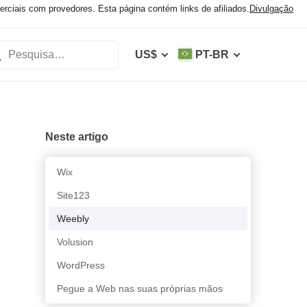
iais com provedores. Esta página contém links de afiliados.
Divulgação
US$
PT-BR
Neste artigo
Wix
Site123
Weebly
Volusion
WordPress
Pegue a Web nas suas próprias mãos