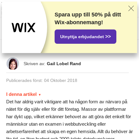
Vi rankar leverantörer baserat på rigorösa tester och efterforskning, men vi
lyssnar även på din feedback och våra kommersiella avtal med
leverantörer. Denna sida innehåller partnerlänkar.
Annonseringsinformation
Spara upp till
50%
på ditt
Wix-abonnemang!
US$
>>
Utnyttja erbjudandet
5 hemsidebyggare för nybörjare
Skriven av:
Gail Lobel Rand
Publicerades först:
04 Oktober 2018
I denna artikel
Det har aldrig varit viktigare att ha någon form av närvaro på
nätet för dig själv eller för ditt företag. Massor av plattformar
har dykt upp, vilket erkänner behovet av att göra det enkelt för
människor utan en examen i webbutveckling eller
arbetserfarenhet att skapa en egen hemsida. Allt du behöver är
lite tid, en liten budget och 2000-talets datorkunskaper.