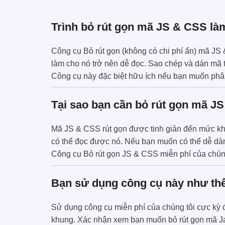
Trình bỏ rút gọn mã JS & CSS là
Công cụ Bỏ rút gọn (không có chi phí ẩn) mã JS 
làm cho nó trở nên dễ đọc. Sao chép và dán mã tr
Công cụ này đặc biệt hữu ích nếu bạn muốn phân
Tại sao bạn cần bỏ rút gọn mã J
Mã JS & CSS rút gọn được tinh giản đến mức khô
có thể đọc được nó. Nếu bạn muốn có thể dễ dàn
Công cụ Bỏ rút gọn JS & CSS miễn phí của chúng 
Bạn sử dụng công cụ này như th
Sử dụng công cụ miễn phí của chúng tôi cực kỳ đ
khung. Xác nhận xem bạn muốn bỏ rút gọn mã Jav