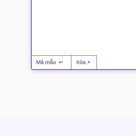
Dán mã của bạn tại đây
Mã mẫu
Xóa