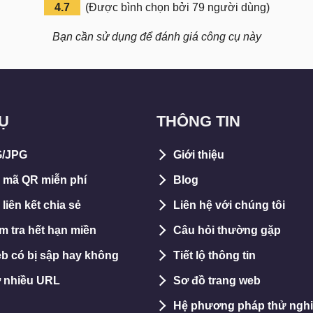
4.7
(
Được bình chọn bởi
79
người dùng
)
Bạn cần sử dụng để đánh giá công cụ này
Ụ
THÔNG TIN
G/JPG
Giới thiệu
o mã QR miễn phí
Blog
 liên kết chia sẻ
Liên hệ với chúng tôi
ểm tra hết hạn miền
Câu hỏi thường gặp
b có bị sập hay không
Tiết lộ thông tin
ở nhiều URL
Sơ đồ trang web
Hệ phương pháp thử ngh