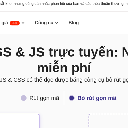
hắt khe, nhưng cũng cân nhắc phản hồi của bạn và các thỏa thuận thương mạ
 giá
Công cụ
Blog
99+
SS & JS trực tuyến:
miễn phí
S & CSS có thể đọc được bằng công cụ bỏ rút g
Rút gọn mã
Bỏ rút gọn mã