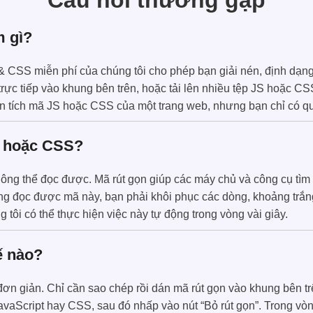
Câu hỏi thường gặp
m gì?
& CSS miễn phí của chúng tôi cho phép bạn giải nén, định dạng
ực tiếp vào khung bên trên, hoặc tải lên nhiều tệp JS hoặc CSS 
 tích mã JS hoặc CSS của một trang web, nhưng bạn chỉ có quy
S hoặc CSS?
ng thể đọc được. Mã rút gọn giúp các máy chủ và công cụ tìm
g đọc được mã này, bạn phải khôi phục các dòng, khoảng trắng
tôi có thể thực hiện việc này tự động trong vòng vài giây.
ế nào?
ơn giản. Chỉ cần sao chép rồi dán mã rút gọn vào khung bên tr
aScript hay CSS, sau đó nhấp vào nút “Bỏ rút gọn”. Trong vòng