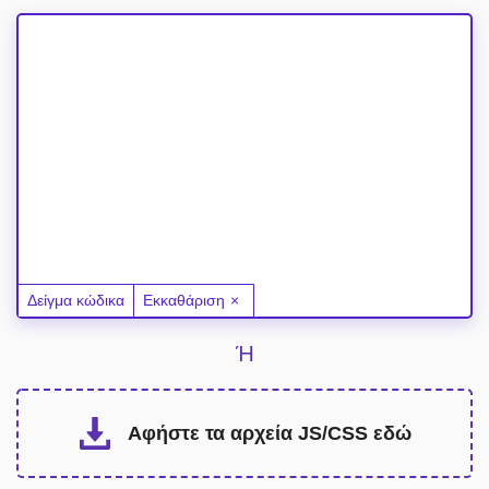
Επικόλληση κώδικα εδώ
Δείγμα κώδικα
Εκκαθάριση
Ή
Αφήστε τα αρχεία JS/CSS εδώ