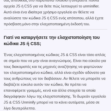
σας απευθείας στο παραπάνω πλαίσιο ή ανεβάστε πολλά
αρχεία JS ή CSS για να δείτε πώς λειτουργεί το unminifier.
Αυτό είναι ένα ιδιαίτερα χρήσιμο εργαλείο αν θέλετε να
αναλύσετε τον κώδικα JS ή CSS ενός ιστότοπου, αλλά έχετε
πρόσβαση μόνο στην ελαχιστοποιημένη έκδοσή του.
Γιατί να καταργήσετε την ελαχιστοποίηση του
κώδικα JS ή CSS;
Ένας ελαχιστοποιημένος κώδικας JS & CSS είναι τόσο απλός
σε σημείο που να μην είναι αναγνώσιμος. Είναι πιο εύκολο για
τους διακομιστές και τις μηχανές αναζήτησης να φορτώνουν
τον ελαχιστοποιημένο κώδικα, αλλά είναι σχεδόν αδύνατο για
τους ανθρώπους να τον διαβάσουν. Αν θέλετε να μπορείτε να
διαβάζετε εύκολα αυτόν τον κώδικα, θα πρέπει να
επαναφέρετε γραμμές, κενά και άλλα στοιχεία τα οποία
διαγράφηκαν λόγω της ελαχιστοποίησης. Το δωρεάν εργαλείο
JS & CSS Unminify μπορεί να το κάνει αυτόματα, μέσα σε
λίγα δευτερόλεπτα.