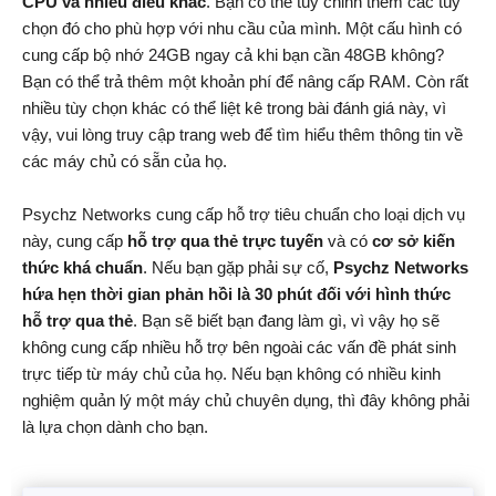
CPU và nhiều điều khác
. Bạn có thể tùy chỉnh thêm các tùy
chọn đó cho phù hợp với nhu cầu của mình. Một cấu hình có
cung cấp bộ nhớ 24GB ngay cả khi bạn cần 48GB không?
Bạn có thể trả thêm một khoản phí để nâng cấp RAM. Còn rất
nhiều tùy chọn khác có thể liệt kê trong bài đánh giá này, vì
vậy, vui lòng truy cập trang web để tìm hiểu thêm thông tin về
các máy chủ có sẵn của họ.
Psychz Networks cung cấp hỗ trợ tiêu chuẩn cho loại dịch vụ
này, cung cấp
hỗ trợ qua thẻ trực tuyến
và có
cơ sở kiến
thức khá chuẩn
. Nếu bạn gặp phải sự cố,
Psychz Networks
hứa hẹn thời gian phản hồi là 30 phút đối với hình thức
hỗ trợ qua thẻ
. Bạn sẽ biết bạn đang làm gì, vì vậy họ sẽ
không cung cấp nhiều hỗ trợ bên ngoài các vấn đề phát sinh
trực tiếp từ máy chủ của họ. Nếu bạn không có nhiều kinh
nghiệm quản lý một máy chủ chuyên dụng, thì đây không phải
là lựa chọn dành cho bạn.