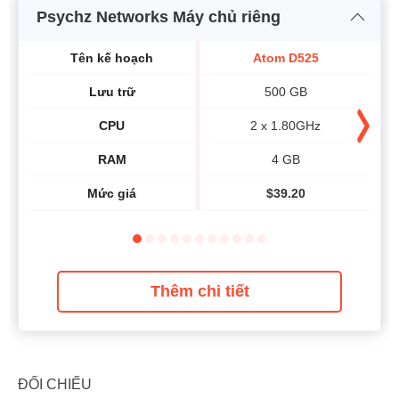
Psychz Networks Máy chủ riêng
Tên kế hoạch
Atom D525
Lưu trữ
500 GB
CPU
2 x 1.80GHz
RAM
4 GB
Mức giá
$
39.20
Thêm chi tiết
ĐỐI CHIẾU