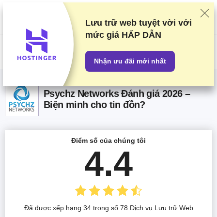
Chúng tôi xếp hạng các nhà cung cấp dựa trên thử nghiệm và nghiên
cứu khắt khe, nhưng cũng cân nhắc phản hồi của bạn và các thỏa thuận
thương mại của chúng tôi với các nhà cung cấp. Trang này chứa các
Lưu trữ web tuyệt vời với
đường dẫn liên kết.
Tiết lộ Quảng cáo
mức giá HẤP DẪN
US$
Nhận ưu đãi mới nhất
Psychz Networks Đánh giá 2026 –
Biện minh cho tin đồn?
Điểm số của chúng tôi
4.4
Đã được xếp hạng 34 trong số 78 Dịch vụ Lưu trữ Web