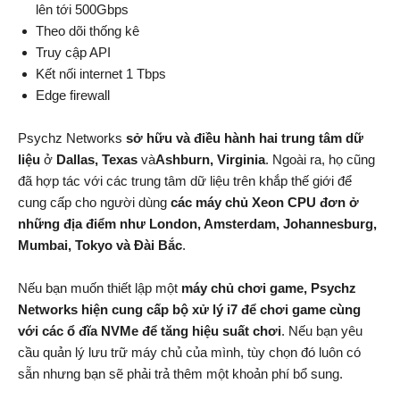
lên tới 500Gbps
Theo dõi thống kê
Truy cập API
Kết nối internet 1 Tbps
Edge firewall
Psychz Networks
sở hữu và điều hành hai trung tâm dữ
liệu
ở
Dallas, Texas
và
Ashburn, Virginia
. Ngoài ra, họ cũng
đã hợp tác với các trung tâm dữ liệu trên khắp thế giới để
cung cấp cho người dùng
các máy chủ Xeon CPU đơn ở
những địa điểm như London, Amsterdam, Johannesburg,
Mumbai, Tokyo và Đài Bắc
.
Nếu bạn muốn thiết lập một
máy chủ chơi game, Psychz
Networks hiện cung cấp bộ xử lý i7 để chơi game cùng
với các ổ đĩa NVMe để tăng hiệu suất chơi
. Nếu bạn yêu
cầu quản lý lưu trữ máy chủ của mình, tùy chọn đó luôn có
sẵn nhưng bạn sẽ phải trả thêm một khoản phí bổ sung.