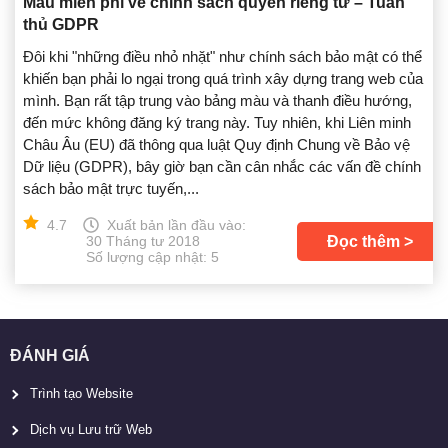
Mẫu miễn phí về chính sách quyền riêng tư – Tuân
thủ GDPR
Đôi khi "những điều nhỏ nhặt" như chính sách bảo mật có thể
khiến bạn phải lo ngại trong quá trình xây dựng trang web của
mình. Bạn rất tập trung vào bảng màu và thanh điều hướng,
đến mức không đăng ký trang này. Tuy nhiên, khi Liên minh
Châu Âu (EU) đã thông qua luật Quy định Chung về Bảo vệ
Dữ liệu (GDPR), bây giờ bạn cần cân nhắc các vấn đề chính
sách bảo mật trực tuyến,...
4.7
Xuất bản lần đầu vào:
Đọc thêm
30 Tháng tư 2018
Số lượng cập nhật: 5
ĐÁNH GIÁ
Trình tạo Website
Dịch vụ Lưu trữ Web