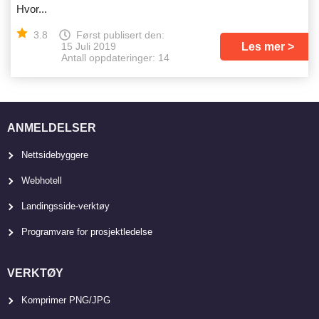
Hvor...
3.8
Først publisert den:
Les mer
15 Juli 2019
Antall oppdateringer: 14
ANMELDELSER
Nettsidebyggere
Webhotell
Landingsside-verktøy
Programvare for prosjektledelse
VERKTØY
Komprimer PNG/JPG