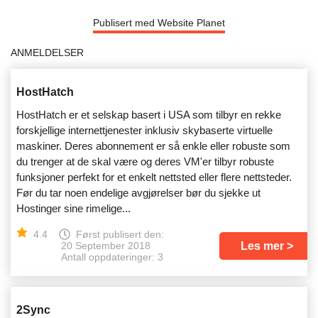
Publisert med Website Planet
ANMELDELSER
HostHatch
HostHatch er et selskap basert i USA som tilbyr en rekke
forskjellige internettjenester inklusiv skybaserte virtuelle
maskiner. Deres abonnement er så enkle eller robuste som
du trenger at de skal være og deres VM'er tilbyr robuste
funksjoner perfekt for et enkelt nettsted eller flere nettsteder.
Før du tar noen endelige avgjørelser bør du sjekke ut
Hostinger sine rimelige...
4.4
Først publisert den:
Les mer
20 September 2018
Antall oppdateringer: 3
2Sync