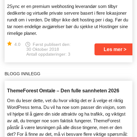
2Sync er en premium webhosting leverandør som tilbyr
dedikerte og virtuelle private servere basert i flere lokasjoner
rundt om i verden. De tilbyr ikke delt hosting per i dag. Før du
tar noen endelige avgjørelser bør du sjekke ut Hostinger sine
rimelige planer.
4.0
Først publisert den:
Les mer
30 Oktober 2018
Antall oppdateringer: 3
BLOGG INNLEGG
ThemeForest Omtale – Den fulle sannheten 2026
Om du leser dette, vet du hvor viktig det er å velge et riktig
WordPress tema. Du vil ha noe som passer din visjon, som
vil hjelpe til å gjøre din side attraktiv og ha trafikk, og viktigst
av alt, du trenger noe som faktisk fungerer. ThemeForest
påstår å være løsningen på alle disse tingene, men er den
det? For å finne av det, må vi besvare flere viktige spørsmål: