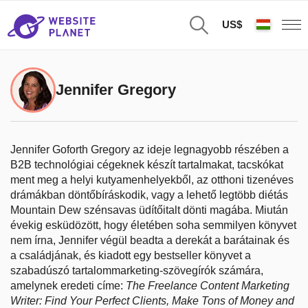
US$
Jennifer Gregory
Jennifer Goforth Gregory az ideje legnagyobb részében a
B2B technológiai cégeknek készít tartalmakat, tacskókat
ment meg a helyi kutyamenhelyekből, az otthoni tizenéves
drámákban döntőbíráskodik, vagy a lehető legtöbb diétás
Mountain Dew szénsavas üdítőitalt dönti magába. Miután
évekig esküdözött, hogy életében soha semmilyen könyvet
nem írna, Jennifer végül beadta a derekát a barátainak és
a családjának, és kiadott egy bestseller könyvet a
szabadúszó tartalommarketing-szövegírók számára,
amelynek eredeti címe:
The Freelance Content Marketing
Writer: Find Your Perfect Clients, Make Tons of Money and