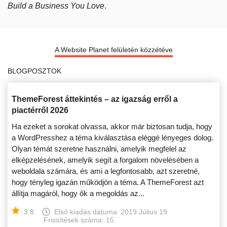
Build a Business You Love
.
A Website Planet felületén közzétéve
BLOGPOSZTOK
ThemeForest áttekintés – az igazság erről a
piactérről 2026
Ha ezeket a sorokat olvassa, akkor már biztosan tudja, hogy
a WordPresshez a téma kiválasztása eléggé lényeges dolog.
Olyan témát szeretne használni, amelyik megfelel az
elképzelésének, amelyik segít a forgalom növelésében a
weboldala számára, és ami a legfontosabb, azt szeretné,
hogy tényleg igazán működjön a téma. A ThemeForest azt
állítja magáról, hogy ők a megoldás az...
3.8
Első kiadás dátuma:
2019 Július 19
Frissítések száma: 15