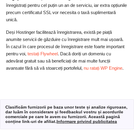
înregistrați pentru cel puțin un an de serviciu, iar extra opțiunile
precum certificatul SSL vor necesita o taxă suplimentară
unică.
Deși Hostinger facilitează înregistrarea, există pe piață
anumite servicii de găzduire cu înregistrare mult mai ușoară.
În cazul în care procesul de înregistrare este foarte important
pentru voi,
testați Flywheel
. Dacă doriți un domeniu cu
adevărat gratuit sau să beneficiați de mai multe funcții
avansate fără să vă stoarceți portofelul,
nu ratați WP Engine
.
Clasificăm furnizorii pe baza unor teste și analize riguroase,
dar luăm în considerare și feedbackul vostru și acordurile
comerciale pe care le avem cu furnizorii. Această pagină
conține link-uri de afiliat.
Informare privind publicitatea