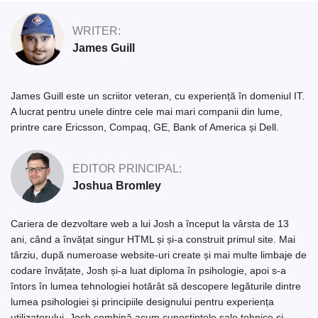
WRITER:
James Guill
James Guill este un scriitor veteran, cu experiență în domeniul IT.
A lucrat pentru unele dintre cele mai mari companii din lume,
printre care Ericsson, Compaq, GE, Bank of America și Dell.
EDITOR PRINCIPAL:
Joshua Bromley
Cariera de dezvoltare web a lui Josh a început la vârsta de 13
ani, când a învățat singur HTML și și-a construit primul site. Mai
târziu, după numeroase website-uri create și mai multe limbaje de
codare învățate, Josh și-a luat diploma în psihologie, apoi s-a
întors în lumea tehnologiei hotărât să descopere legăturile dintre
lumea psihologiei și principiile designului pentru experiența
utilizatorului. Josh combină acum cunoștințele sale tehnice și