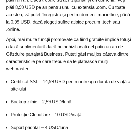
plăti 8,99 USD pe an pentru unul cu extensia .com. Cu toate
acestea, vă puteți înregistra și pentru domenii mai ieftine, până
la 0.99 USD, dacă alegeți sufixe atipice precum .tech sau
.online.
Apoi, mai multe funcții promovate ca fiind gratuite implică totuși
o taxă suplimentară dacă nu achiziționați cel puțin un an de
Găzduire partajată Business. Puteți găsi mai jos câteva dintre
caracteristicile pe care trebuie să le plătească mulți
webmasteri:
Certificat SSL – 14,99 USD pentru întreaga durata de viață a
site-ului
Backup zilnic – 2,59 USD/lună
Protecție Cloudflare – 10 USD/viață
Suport prioritar – 4 USD/lună