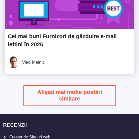
Cei mai buni Furnizori de găzduire e-mail
ieftini în 2026
Vlad Melnic
Afișați mai multe postări
similare
RECENZII
Creator de Site-uri web