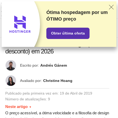
Classificamos os fornecedores com base em testes e pesquisas rigorosos,
mas também levamos em consideração seu feedback e nossos acordos
comerciais com provedores. Esta página contém links de
Ótima hospedagem por um
afiliados.
Divulgação de Publicidade
ÓTIMO preço
US$
Obter última oferta
Como criar uma conta Hostinger (+ dica de
desconto) em 2026
Escrito por:
Andrés Gánem
Avaliado por:
Christine Hoang
Publicado pela primeira vez em:
19 de Abril de 2019
Número de atualizações: 9
Neste artigo
O preço acessível, a ótima velocidade e a filosofia de design