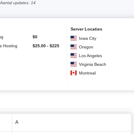
Aantal updates: 14
Server Locaties
ng
$
0
Iowa City
s Hosting
$
25.00
-
$
225
Oregon
Los Angeles
Virginia Beach
Montreal
A