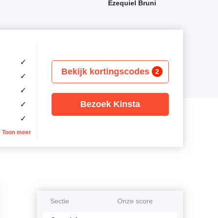
Ezequiel Bruni
✓
Bekijk kortingscodes
2
✓
✓
Bezoek Kinsta
✓
✓
Toon meer
Sectie
Onze score