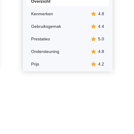
Overzicht
Kenmerken
4.8
Gebruiksgemak
4.4
Prestaties
5.0
Ondersteuning
4.8
Prijs
4.2