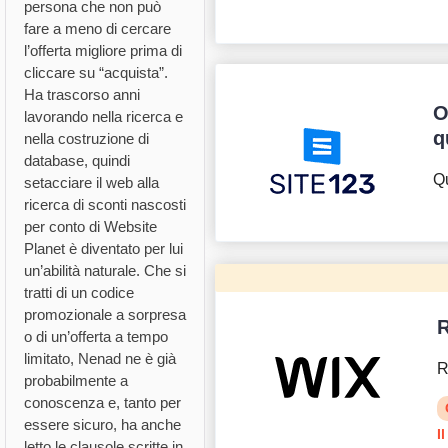
persona che non può
fare a meno di cercare
l’offerta migliore prima di
cliccare su “acquista”.
Ha trascorso anni
O
lavorando nella ricerca e
q
nella costruzione di
database, quindi
Qu
setacciare il web alla
ricerca di sconti nascosti
per conto di Website
Planet è diventato per lui
un’abilità naturale. Che si
tratti di un codice
promozionale a sorpresa
R
o di un’offerta a tempo
limitato, Nenad ne è già
R
probabilmente a
conoscenza e, tanto per
essere sicuro, ha anche
I
letto le clausole scritte in