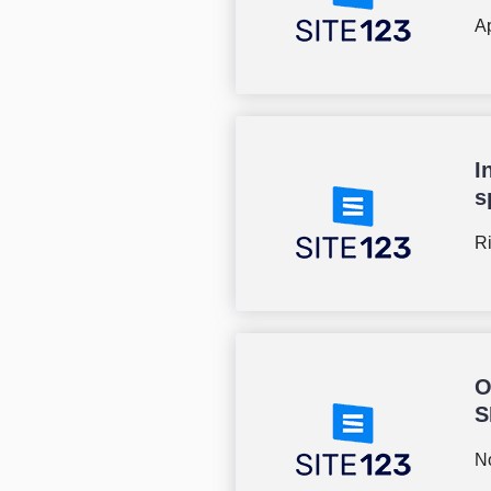
Ap
I
s
Ri
O
S
No