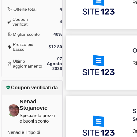
Ri
🏷️
Offerte totali
4
Coupon
✔️
4
verificati
👍
Miglior sconto
40%
Prezzo più
💲
$
12.80
basso
O
07
Ultimo
Ri
⏰
Agosto
aggiornamento
2026
Coupon verificati da
Nenad
Stojanovic
S
Specialista prezzi
s
e buoni sconto
Ot
Nenad è il tipo di