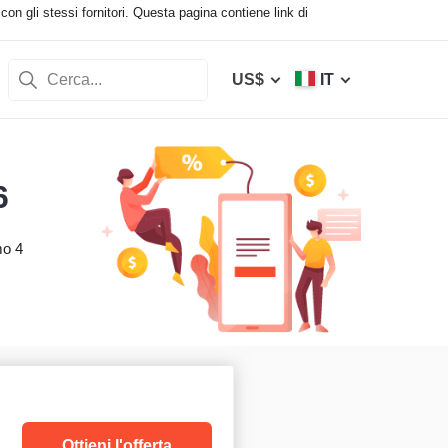
con gli stessi fornitori. Questa pagina contiene link di
US$
IT
6
mo 4
Ottieni l'offerta