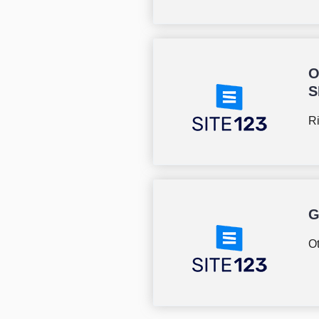
O
S
R
G
Ot