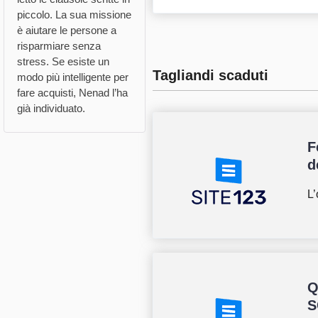
piccolo. La sua missione
è aiutare le persone a
risparmiare senza
stress. Se esiste un
Tagliandi scaduti
modo più intelligente per
fare acquisti, Nenad l’ha
già individuato.
F
d
L’
Q
S