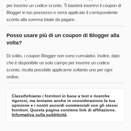
per inserire un codice sconto. Ti basterà inserirvi il coupon di
Blogger in tuo possesso e verrà applicato il corrispondente
sconto alla somma totale da pagare.
Posso usare più di un coupon di Blogger alla
volta?
Di solito, i coupon Blogger non sono cumulativi. Inoltre, dato
che è disponibile un solo campo per inserire un codice
sconto, risulta possibile applicarne soltanto uno per ogni
ordine.
Classifichiamo i fornitori in base a test e ricerche
rigorosi, ma teniamo anche in considerazione la tua
opinione e i nostri accordi commerciali con gli stessi
fornitori. Questa pagina contiene link di affiliazione.
Informativa sulla pubblicità
.