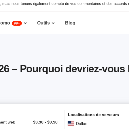
ux, mais nous tenons également compte de vos commentaires et des accords c
romo
Outils
Blog
99+
26 – Pourquoi devriez-vous 
Localisations de serveurs
ent web
$
3.90
-
$
9.50
Dallas