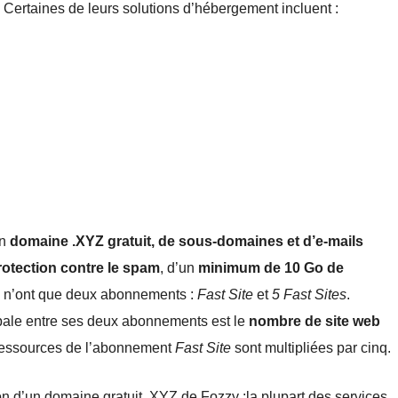
Certaines de leurs solutions d’hébergement incluent :
un
domaine .XYZ gratuit, de sous-domaines et d’e-mails
rotection contre le spam
, d’un
minimum de 10 Go de
ls n’ont que deux abonnements :
Fast Site
et
5 Fast Sites
.
ipale entre ses deux abonnements est le
nombre de site web
ressources de l’abonnement
Fast Site
sont multipliées par cinq.
on d’un domaine gratuit .XYZ de Fozzy :la plupart des services