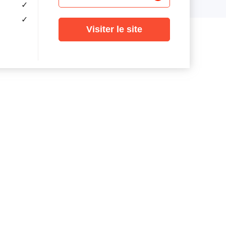
✓
✓
Visiter le site