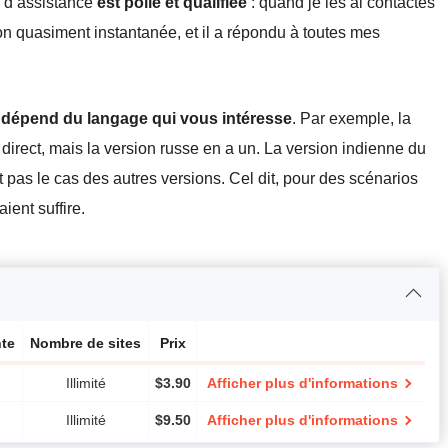
e d’assistance
est polie et qualifiée
: quand je les ai contactés
on quasiment instantanée, et il a répondu à toutes mes
 dépend du langage qui vous intéresse
. Par exemple, la
 direct, mais la version russe en a un. La version indienne du
 pas le cas des autres versions. Cel dit, pour des scénarios
ient suffire.
te
Nombre de sites
Prix
Illimité
$
3.90
Afficher plus d'informations
Illimité
$
9.50
Afficher plus d'informations