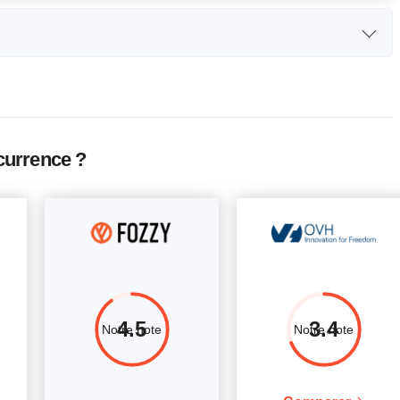
U
RAM
Prix
40GHz
1 GB
$
18.50
Afficher plus d'informations
40GHz
2 GB
$
37.50
Afficher plus d'informations
currence ?
40GHz
4 GB
$
59.00
Afficher plus d'informations
40GHz
8 GB
$
125
Afficher plus d'informations
10GHz
1 GB
$
26.50
Afficher plus d'informations
10GHz
2 GB
$
46.50
Afficher plus d'informations
10GHz
4 GB
$
90.00
Afficher plus d'informations
4.5
3.4
Notre note
Notre note
10GHz
8 GB
$
180
Afficher plus d'informations