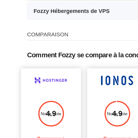
Fozzy Hébergements de VPS
Nom de l'abonnement
Stockage
CP
COMPARAISON
Linux 1024 MB
35 GB
1 x 2.
Linux 2048 MB
60 GB
2 x 2.
Comment Fozzy se compare à la con
Linux 4096 MB
160 GB
4 x 2.
Linux 8192 MB
320 GB
8 x 2.
Windows 1024 MB
25 GB
1 x 1.
Windows 2048 MB
50 GB
2 x 1.
Windows 4096 MB
100 GB
3 x 1.
4.9
4.9
Notre note
Notre note
Windows 8192 MB
200 GB
4 x 1.