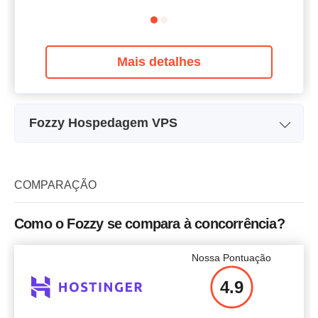
Mais detalhes
Fozzy Hospedagem VPS
Nome do Plano
Linux 1024 MB
Armazenamento
35 GB
COMPARAÇÃO
CPU
1 x 2.40GHz
Como o Fozzy se compara à concorrência?
RAM
1 GB
Nossa Pontuação
Preço
$
18.50
4.9