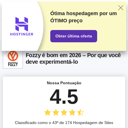
Classificamos os fornecedores com base em testes e pesquisas
rigorosos, mas também levamos em consideração seu feedback e
nossos acordos comerciais com provedores. Esta página contém links
Ótima hospedagem por um
de afiliados.
Divulgação de Publicidade
ÓTIMO preço
US$
Obter última oferta
Fozzy é bom em 2026 – Por que você
deve experimentá-lo
Nossa Pontuação
4.5
Classificado como o 43º de 174 Hospedagem de Sites