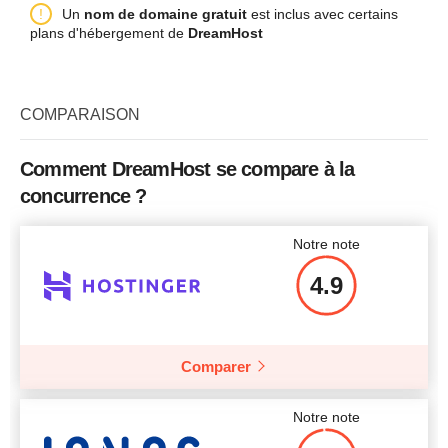
Nom de l'abonnement
Shared Starter
Un
nom de domaine gratuit
est inclus avec certains
CPU
4 cores
Prix
$
15.00
plans d'hébergement de
DreamHost
Bande passante
Illimité
RAM
4 GB
Nombre de sites
1
Prix
$
149
COMPARAISON
Prix
$
4.95
Afficher plus d'informations
Comment DreamHost se compare à la
concurrence ?
Afficher plus d'informations
Afficher plus d'informations
Notre note
4.9
Comparer
Notre note