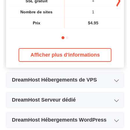
SSL gratuit
+
Nombre de sites
1
Prix
$
4.95
Afficher plus d'informations
DreamHost Hébergements de VPS
Nom de l'abonnement
VPS Basic
DreamHost Serveur dédié
Stockage
30 GB
Nom de l'abonnement
Standard
Bande passante
Illimité
DreamHost Hébergements WordPress
Stockage
1 TB
RAM
1 GB