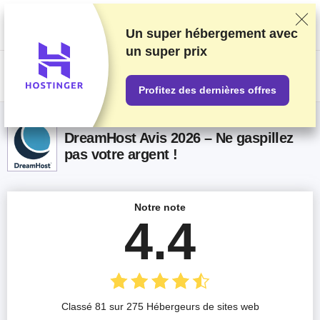
Nous classons nos produits sur la base de tests et de recherches
rigoureux, mais nous tenons également compte de vos commentaires et
des accords commerciaux conclus avec les fournisseurs. Cette page
Un super hébergement avec
contient des liens d'affiliation.
Information sur la publicité
.
un
super prix
US$
Profitez des dernières offres
DreamHost Avis 2026 – Ne gaspillez
pas votre argent !
Notre note
4.4
Classé 81 sur 275 Hébergeurs de sites web