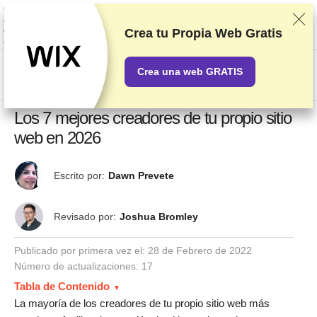
Clasificamos los servicios a partir de pruebas y análisis exhaustivos,
aunque también tenemos en cuenta tus opiniones y nuestros acuerdos
comerciales con los proveedores. Esta página contiene enlaces de
Crea tu Propia Web Gratis
afiliados.
Información acerca de la publicidad
Crea una web GRATIS
US$
Los 7 mejores creadores de tu propio sitio
web en 2026
Escrito por:
Dawn Prevete
Revisado por:
Joshua Bromley
Publicado por primera vez el:
28 de Febrero de 2022
Número de actualizaciones: 17
Tabla de Contenido
La mayoría de los creadores de tu propio sitio web más