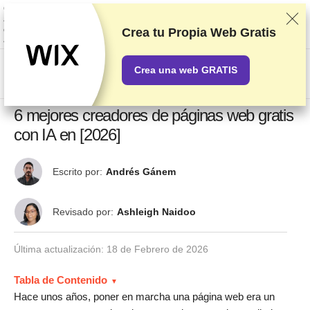
Clasificamos los servicios a partir de pruebas y análisis exhaustivos,
aunque también tenemos en cuenta tus opiniones y nuestros acuerdos
comerciales con los proveedores. Esta página contiene enlaces de
Crea tu Propia Web Gratis
afiliados.
Información acerca de la publicidad
Crea una web GRATIS
US$
6 mejores creadores de páginas web gratis
con IA en [2026]
Escrito por:
Andrés Gánem
Revisado por:
Ashleigh Naidoo
Última actualización:
18 de Febrero de 2026
Tabla de Contenido
Hace unos años, poner en marcha una página web era un