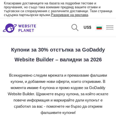
Класираме доставчиците на базата на подробни тестове и
проучвания, но също така вземаме предвид вашите отзиви и
търговски си споразумения с различните доставчици. Тази страница
съдържа партньорски връзки.
Разкриване на реклама
.
US$
Купони за 30% отстъпка за GoDaddy
Website Builder – валидни за 2026
Всекидневно следим мрежата и премахваме фалшиви
купони, и добавяме нови оферти, които откриваме. В
момента имаме 4 купона и промо кодове за GoDaddy
Website Builder. Щракнете върху купона, за който искате
повече информация и маркирайте дали купонът е
сработил за вас - помогнете ни бързо да открием
фалшивите купони!