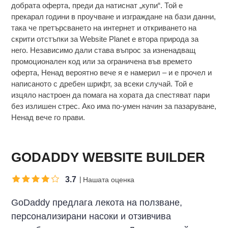
добрата оферта, преди да натиснат „купи“. Той е
прекарал години в проучване и изграждане на бази данни,
така че претърсването на интернет и откриването на
скрити отстъпки за Website Planet е втора природа за
него. Независимо дали става въпрос за изненадващ
промоционален код или за ограничена във времето
оферта, Ненад вероятно вече я е намерил – и е прочел и
написаното с дребен шрифт, за всеки случай. Той е
изцяло настроен да помага на хората да спестяват пари
без излишен стрес. Ако има по-умен начин за пазаруване,
Ненад вече го прави.
GODADDY WEBSITE BUILDER
3.7
Нашата оценка
GoDaddy предлага лекота на ползване,
персонализирани насоки и отзивчива