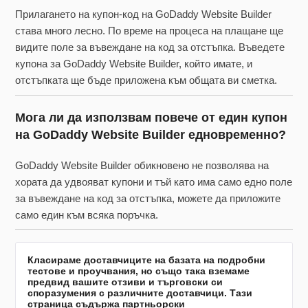
Прилагането на купон-код на GoDaddy Website Builder
става много лесно. По време на процеса на плащане ще
видите поле за въвеждане на код за отстъпка. Въведете
купона за GoDaddy Website Builder, който имате, и
отстъпката ще бъде приложена към общата ви сметка.
Мога ли да използвам повече от един купон
на GoDaddy Website Builder едновременно?
GoDaddy Website Builder обикновено не позволява на
хората да удвояват купони и тъй като има само едно поле
за въвеждане на код за отстъпка, можете да приложите
само един към всяка поръчка.
Класираме доставчиците на базата на подробни
тестове и проучвания, но също така вземаме
предвид вашите отзиви и търговски си
споразумения с различните доставчици. Тази
страница съдържа партньорски