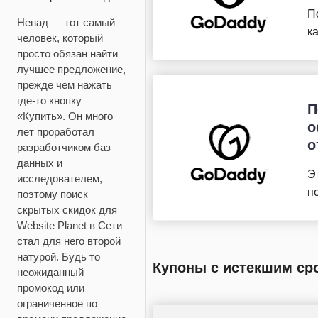
П
Ненад — тот самый
к
человек, который
просто обязан найти
лучшее предложение,
прежде чем нажать
где-то кнопку
П
«Купить». Он много
о
лет проработал
о
разработчиком баз
данных и
Э
исследователем,
п
поэтому поиск
скрытых скидок для
Website Planet в Сети
стал для него второй
натурой. Будь то
Купоны с истекшим ср
неожиданный
промокод или
ограниченное по