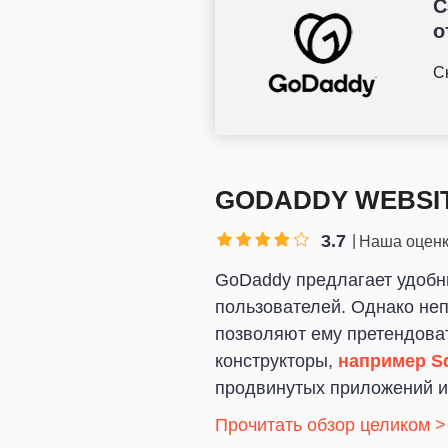
С
о
С
GODADDY WEBSIT
3.7
Наша оцен
GoDaddy предлагает удобн
пользователей. Однако не
позволяют ему претендовать
конструкторы,
например S
продвинутых приложений и
Прочитать обзор целиком >