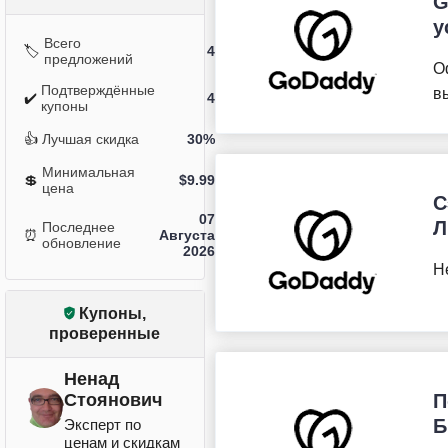
G
у
Всего
🏷️
4
предложений
О
Подтверждённые
в
✔️
4
купоны
👍
Лучшая скидка
30%
Минимальная
💲
$
9.99
цена
С
07
Л
Последнее
⏰
Августа
обновление
2026
Н
Купоны,
проверенные
Ненад
Стоянович
П
Б
Эксперт по
ценам и скидкам