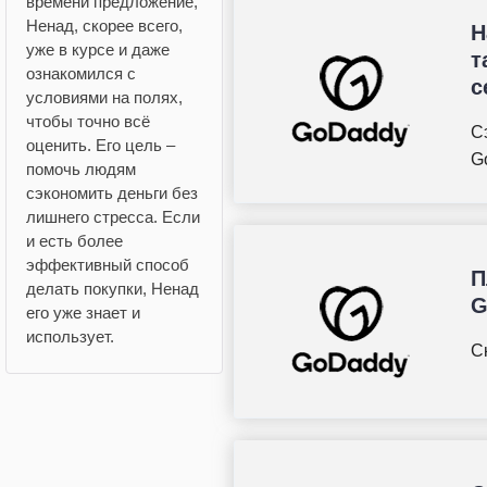
времени предложение,
Ненад, скорее всего,
Н
уже в курсе и даже
т
ознакомился с
с
условиями на полях,
чтобы точно всё
С
оценить. Его цель –
G
помочь людям
сэкономить деньги без
лишнего стресса. Если
и есть более
эффективный способ
П
делать покупки, Ненад
G
его уже знает и
использует.
С