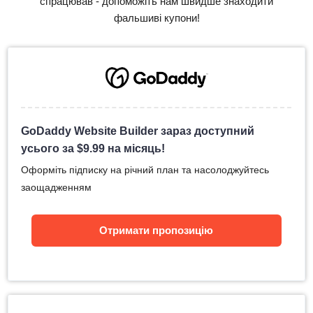
спрацював - допоможіть нам швидше знаходити
фальшиві купони!
GoDaddy Website Builder зараз доступний
усього за
$
9.99
на місяць!
Оформіть підписку на річний план та насолоджуйтесь
заощадженням
Отримати пропозицію