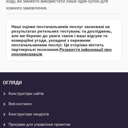
коду, ви зможете використати лише один купон для
кожного замовлення.
Наші оцінки постачальників послуг засновані на
результатах ретельних тестувань та досліджень,
але ми беремо до уваги також і ваші відгуки та
комерційні угоди, укладені з окремими
постачальниками послуг. Ця сторінка містить
партнерські посилання.
Розкриття інформації про
рекламодавців
ОГЛЯДИ
Конструктори сайтів
Веб-хостинги
Конструктори лендінгів
Програми для управління проектом