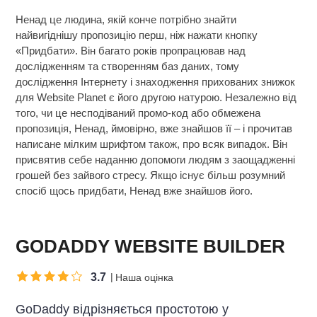
Ненад це людина, якій конче потрібно знайти
найвигіднішу пропозицію перш, ніж нажати кнопку
«Придбати». Він багато років пропрацював над
дослідженням та створенням баз даних, тому
дослідження Інтернету і знаходження прихованих знижок
для Website Planet є його другою натурою. Незалежно від
того, чи це несподіваний промо-код або обмежена
пропозиція, Ненад, ймовірно, вже знайшов її – і прочитав
написане мілким шрифтом також, про всяк випадок. Він
присвятив себе наданню допомоги людям з заощадженні
грошей без зайвого стресу. Якщо існує більш розумний
спосіб щось придбати, Ненад вже знайшов його.
GODADDY WEBSITE BUILDER
3.7
Наша оцінка
GoDaddy відрізняється простотою у