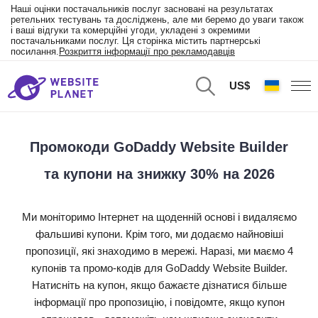
Наші оцінки постачальників послуг засновані на результатах
ретельних тестувань та досліджень, але ми беремо до уваги також
і ваші відгуки та комерційні угоди, укладені з окремими
постачальниками послуг. Ця сторінка містить партнерські
посилання.
Розкриття інформації про рекламодавців
US$
Промокоди GoDaddy Website Builder
та купони на знижку 30% на 2026
Ми моніторимо Інтернет на щоденній основі і видаляємо
фальшиві купони. Крім того, ми додаємо найновіші
пропозиції, які знаходимо в мережі. Наразі, ми маємо 4
купонів та промо-кодів для GoDaddy Website Builder.
Натисніть на купон, якщо бажаєте дізнатися більше
інформації про пропозицію, і повідомте, якщо купон