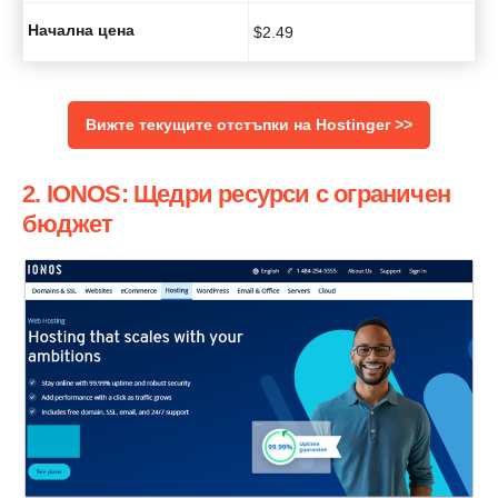
Начална цена
$
2.49
Вижте текущите отстъпки на Hostinger >>
2. IONOS: Щедри ресурси с ограничен
бюджет