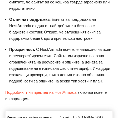
смятате, че сайтът ви се кешира твърде агресивно или
недостатъчно.
Отлична поддръжка.
Екипът за поддръжка на
HostArmada е един от най-добрите в бизнеса с
бюджетен хостинг. Открих, че вътрешният екип за
поддръжка беше бърз и приятелски настроен.
Прозрачност.
С HostArmada всичко е написано на ясен
и лесноразбираем език. Сайтът им изрично посочва
ограниченията на ресурсите и опциите, а цената за
подновяване не е изписана със ситен шрифт. Има дори
изскачащи прозорци, които допълнително обясняват
подробности за опциите на всеки тип хостинг план.
Подробният ни преглед на HostArmada
включва повече
информация.
Ресурси на най-евтиния
1 сайт, 15 GB NVMe SSD