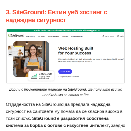
3. SiteGround: Евтин уеб хостинг с
надеждна сигурност
Дори и с бюджетните планове на SiteGround, ще получите всичко
необходимо за вашия сайт
Отдадеността на SiteGround да предлага надеждна
сигурност на сайтовете му помага да се класира високо в
този списък.
SiteGround е разработил собствена
система за борба с ботове с изкуствен интелект
, заедно