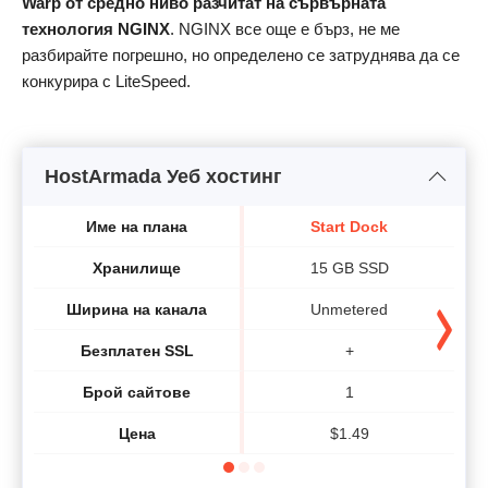
Warp от средно ниво разчитат на сървърната
технология NGINX
. NGINX все още е бърз, не ме
разбирайте погрешно, но определено се затруднява да се
конкурира с LiteSpeed.
HostArmada Уеб хостинг
Име на плана
Start Dock
Хранилище
15 GB SSD
Ширина на канала
Unmetered
Безплатен SSL
+
Брой сайтове
1
Цена
$
1.49