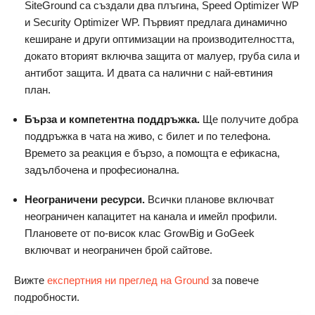
SiteGround са създали два плъгина, Speed ​​Optimizer WP
и Security Optimizer WP. Първият предлага динамично
кеширане и други оптимизации на производителността,
докато вторият включва защита от малуер, груба сила и
антибот защита. И двата са налични с най-евтиния
план.
Бърза и компетентна поддръжка.
Ще получите добра
поддръжка в чата на живо, с билет и по телефона.
Времето за реакция е бързо, а помощта е ефикасна,
задълбочена и професионална.
Неограничени ресурси.
Всички планове включват
неограничен капацитет на канала и имейл профили.
Плановете от по-висок клас GrowBig и GoGeek
включват и неограничен брой сайтове.
Вижте
експертния ни преглед на Ground
за повече
подробности.