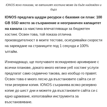
IONOS ясно показва, че евтиният хостинг може да бъде надежден и
бърз
IONOS предлага щедри ресурси с базовия си план: 100
GB SSD място за съхранение и неограничен капацитет
на канала
са наистина впечатляващи за бюджетен
хостинг. Освен това, той показа отлична
производителност в моите тестове, осигурявайки скорости
на зареждане на страниците под 1 секунда и 100%
ъптайм.
Изненадващо, ще получавате всекидневно архивиране с
всички планове, докато много евтини уеб хостинг услуги
предлагат само седмично такова, ако изобщо го правят.
Освен това е много лесно да възстановите сайта си от
тези резервни копия. IONOS съхранява всяко резервно
копие до шест дни и можете да възстановите сайта си с
едно щракване, използвайки инструмента за
възстановяване.