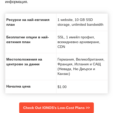
информация.
Ресурси на най-евтиния
1 website, 10 GB SSD
план
storage, unlimited bandwidth
Безплатни опции в най-
SSL, 1 имейл профил,
евтиния план
всекидневно архивиране,
CDN
Местоположения на
Германия, Великобритания,
центрове за данни
Франция, Испания и САЩ
(Невада, Ню Джърси и
Канзас)
Начална цена
$
1.00
Check Out IONOS’s Low-Cost Plans >>