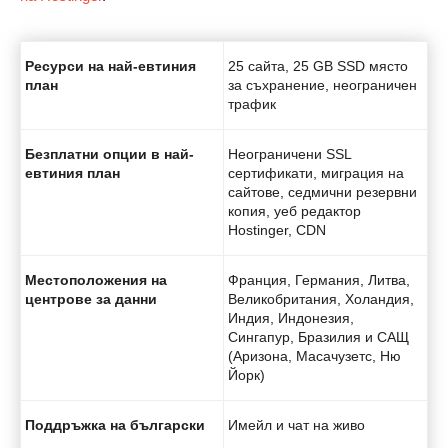
Ресурси на най-евтиния
25 сайта, 25 GB SSD място
план
за съхранение, неограничен
трафик
Безплатни опции в най-
Неограничени SSL
евтиния план
сертификати, миграция на
сайтове, седмични резервни
копия, уеб редактор
Hostinger, CDN
Местоположения на
Франция, Германия, Литва,
центрове за данни
Великобритания, Холандия,
Индия, Индонезия,
Сингапур, Бразилия и САЩ
(Аризона, Масачузетс, Ню
Йорк)
Поддръжка на български
Имейл и чат на живо