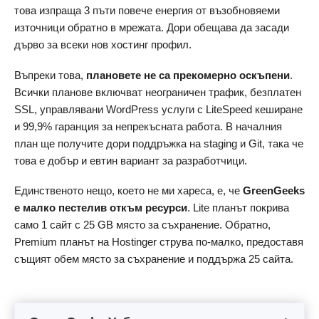
това изпраща 3 пъти повече енергия от възобновяеми
източници обратно в мрежата. Дори обещава да засади
дърво за всеки нов хостинг профил.
Въпреки това,
плановете не са прекомерно оскъпени
.
Всички планове включват неограничен трафик, безплатен
SSL, управлявани WordPress услуги с LiteSpeed ​​кеширане
и 99,9% гаранция за непрекъсната работа. В началния
план ще получите дори поддръжка на staging и Git, така че
това е добър и евтин вариант за разработчици.
Единственото нещо, което не ми хареса, е, че
GreenGeeks
е малко пестелив откъм ресурси
. Lite планът покрива
само 1 сайт с 25 GB място за съхранение. Обратно,
Premium планът на Hostinger струва по-малко, предоставя
същият обем място за съхранение и поддържа 25 сайта.