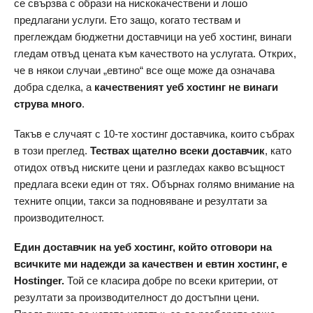
се свързва с образи на нискокачествени и лошо
предлагани услуги. Ето защо, когато тествам и
преглеждам бюджетни доставчици на уеб хостинг, винаги
гледам отвъд цената към качеството на услугата. Открих,
че в някои случаи „евтино“ все още може да означава
добра сделка, а
качественият уеб хостинг не винаги
струва много
.
Такъв е случаят с 10-те хостинг доставчика, които събрах
в този преглед.
Тествах щателно всеки доставчик
, като
отидох отвъд ниските цени и разгледах какво всъщност
предлага всеки един от тях. Обърнах голямо внимание на
техните опции, такси за подновяване и резултати за
производителност.
Един доставчик на уеб хостинг, който отговори на
всичките ми надежди за качествен и евтин хостинг, е
Hostinger.
Той се класира добре по всеки критерии, от
резултати за производителност до достъпни цени.