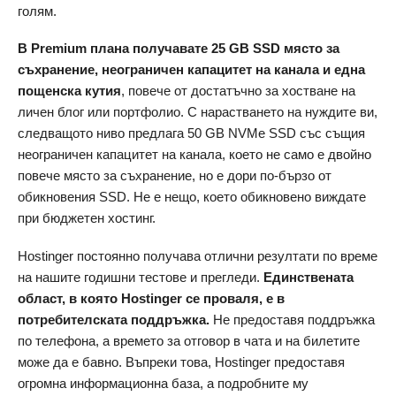
голям.
В Premium плана получавате 25 GB SSD място за
съхранение, неограничен капацитет на канала и една
пощенска кутия
, повече от достатъчно за хостване на
личен блог или портфолио. С нарастването на нуждите ви,
следващото ниво предлага 50 GB NVMe SSD със същия
неограничен капацитет на канала, което не само е двойно
повече място за съхранение, но е дори по-бързо от
обикновения SSD. Не е нещо, което обикновено виждате
при бюджетен хостинг.
Hostinger постоянно получава отлични резултати по време
на нашите годишни тестове и прегледи.
Единствената
област, в която Hostinger се проваля, е в
потребителската поддръжка.
Не предоставя поддръжка
по телефона, а времето за отговор в чата и на билетите
може да е бавно. Въпреки това, Hostinger предоставя
огромна информационна база, а подробните му