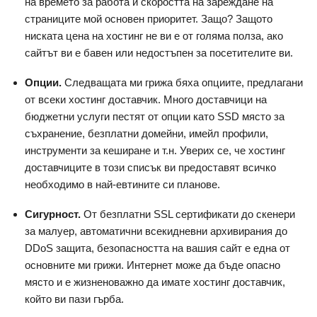
на времето за работа и скоростта на зареждане на
страниците мой основен приоритет. Защо? Защото
ниската цена на хостинг не ви е от голяма полза, ако
сайтът ви е бавен или недостъпен за посетителите ви.
Опции.
Следващата ми грижа бяха опциите, предлагани
от всеки хостинг доставчик. Много доставчици на
бюджетни услуги пестят от опции като SSD място за
съхранение, безплатни домейни, имейл профили,
инструменти за кеширане и т.н. Уверих се, че хостинг
доставчиците в този списък ви предоставят всичко
необходимо в най-евтините си планове.
Сигурност.
От безплатни SSL сертификати до скенери
за малуер, автоматични всекидневни архивирания до
DDoS защита, безопасността на вашия сайт е една от
основните ми грижи. Интернет може да бъде опасно
място и е жизненоважно да имате хостинг доставчик,
който ви пази гърба.