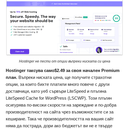
Hostinger не пести от опции въпреки ниската си цена
Hostinger таксува само
$
2.49
за своя начален Premium
план.
Въпреки ниската цена, ще получите страхотни
опции, за които бихте платили много повече с други
доставчици, като уеб сървъри LiteSpeed ​​и плъгина
LiteSpeed ​​Cache for WordPress (LSCWP). Този плъгин
осигурява по-високи скорости на зареждане и по-добра
производителност на сайта чрез възможностите си за
кеширане. Така че производителността на вашия сайт
няма да пострада, дори ако бюджетът ви не е твърде