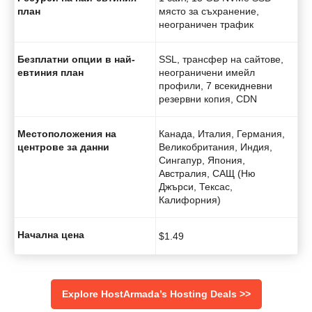
план
място за съхранение,
неограничен трафик
Безплатни опции в най-
SSL, трансфер на сайтове,
евтиния план
неограничени имейл
профили, 7 всекидневни
резервни копия, CDN
Местоположения на
Канада, Италия, Германия,
центрове за данни
Великобритания, Индия,
Сингапур, Япония,
Австралия, САЩ (Ню
Джърси, Тексас,
Калифорния)
Начална цена
$
1.49
Explore HostArmada’s Hosting Deals >>