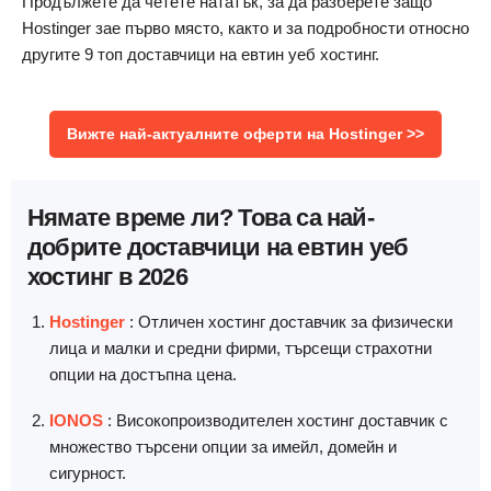
Продължете да четете нататък, за да разберете защо
Hostinger зае първо място, както и за подробности относно
другите 9 топ доставчици на евтин уеб хостинг.
Вижте най-актуалните оферти на Hostinger >>
Нямате време ли? Това са най-
добрите доставчици на евтин уеб
хостинг в 2026
Hostinger
: Отличен хостинг доставчик за физически
лица и малки и средни фирми, търсещи страхотни
опции на достъпна цена.
IONOS
: Високопроизводителен хостинг доставчик с
множество търсени опции за имейл, домейн и
сигурност.