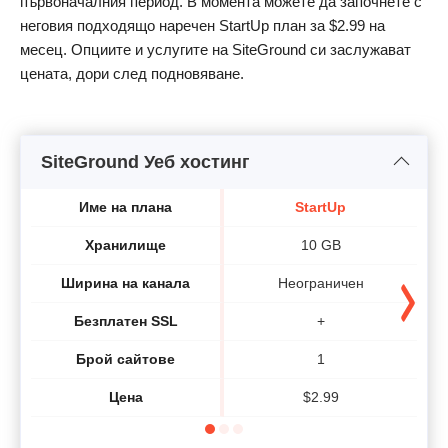
първоначалния период. В момента можете да започнете с
неговия подходящо наречен StartUp план за
$
2.99
на
месец. Опциите и услугите на SiteGround си заслужават
цената, дори след подновяване.
SiteGround Уеб хостинг
Име на плана
StartUp
Хранилище
10 GB
Ширина на канала
Неограничен
Безплатен SSL
+
Брой сайтове
1
Цена
$
2.99