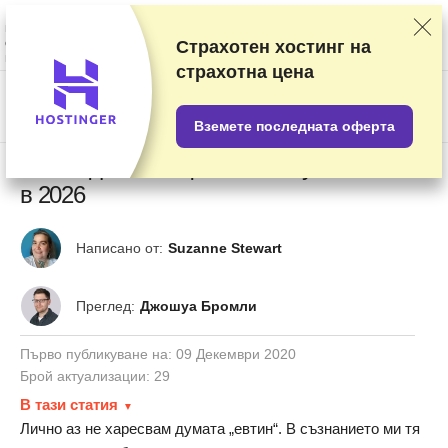
Класираме доставчиците на базата на подробни тестове и проучвания,
но също така вземаме предвид вашите отзиви и търговски си
споразумения с различните доставчици. Тази страница съдържа
Страхотен хостинг на
партньорски връзки.
Разкриване на реклама
.
страхотна цена
US$
Вземете последната оферта
10 топ доставчици на евтин уеб хостинг
в 2026
Написано от:
Suzanne Stewart
Преглед:
Джошуа Бромли
Първо публикуване на:
09 Декември 2020
Брой актуализации: 29
В тази статия
Лично аз не харесвам думата „евтин“. В съзнанието ми тя