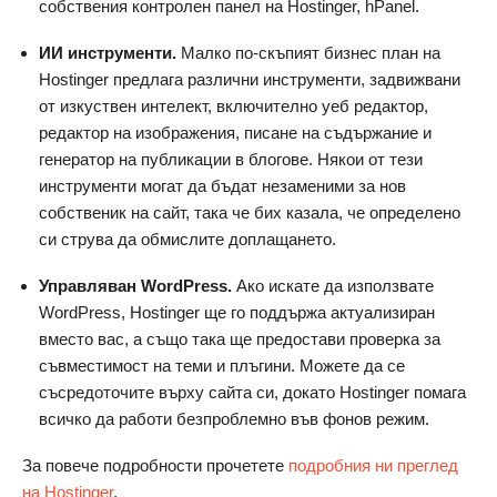
собствения контролен панел на Hostinger, hPanel.
ИИ инструменти.
Малко по-скъпият бизнес план на
Hostinger предлага различни инструменти, задвижвани
от изкуствен интелект, включително уеб редактор,
редактор на изображения, писане на съдържание и
генератор на публикации в блогове. Някои от тези
инструменти могат да бъдат незаменими за нов
собственик на сайт, така че бих казала, че определено
си струва да обмислите доплащането.
Управляван WordPress.
Ако искате да използвате
WordPress, Hostinger ще го поддържа актуализиран
вместо вас, а също така ще предостави проверка за
съвместимост на теми и плъгини. Можете да се
съсредоточите върху сайта си, докато Hostinger помага
всичко да работи безпроблемно във фонов режим.
За повече подробности прочетете
подробния ни преглед
на Hostinger
.