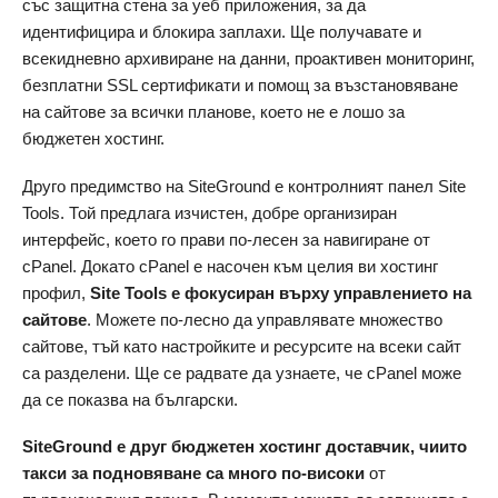
със защитна стена за уеб приложения, за да
идентифицира и блокира заплахи. Ще получавате и
всекидневно архивиране на данни, проактивен мониторинг,
безплатни SSL сертификати и помощ за възстановяване
на сайтове за всички планове, което не е лошо за
бюджетен хостинг.
Друго предимство на SiteGround е контролният панел Site
Tools. Той предлага изчистен, добре организиран
интерфейс, което го прави по-лесен за навигиране от
cPanel. Докато cPanel е насочен към целия ви хостинг
профил,
Site Tools е фокусиран върху управлението на
сайтове
. Можете по-лесно да управлявате множество
сайтове, тъй като настройките и ресурсите на всеки сайт
са разделени. Ще се радвате да узнаете, че cPanel може
да се показва на български.
SiteGround е друг бюджетен хостинг доставчик, чиито
такси за подновяване са много по-високи
от