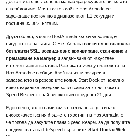
доставчика е по-лесно да мащабира ресурсите ви, когато
е необходимо. Моят тестов сайт с HostArmada се
зареждаше постоянно в диапазона от 1,1 секунди и
постигна 99,98% ъптайм.
Друга област, в която HostArmada включва всички, е
сигурността на сайта. С HostArmada
всеки план включва
безплатен SSL, всекидневно архивиране, сканиране и
премахване на малуер
и задвижвана от изкуствен
интелект защитна стена. Разликата между плановете на
HostArmada е в общия брой налични ресурси и
запазването на резервните копия. Start Dock от начално
ниво съхранява резервни копия само за 7 дни, докато
Speed ​​Reaper от най-високо ниво предлага 21 дни.
Едно нещо, което намирам за разочароващо в иначе
висококачествения бюджетен хостинг на HostArmada, е,
че трябва да закупите плана Speed ​​Reaper, за да получите
предимствата на LiteSpeed ​​сървърите.
Start Dock и Web