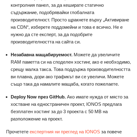
контролния панел, за да кеширате статично
съдържание, подобрявайки глобалната
производителност. Просто щракнете върху „Активиране
на CDN“, изберете поддомейни и това е всичко. Не е
нужно да сте експерт, за да подобрите
производителността на сайта си.
Незабавна мащабируемост.
Можете да увеличите
RAM паметта си на споделен хостинг, ако е необходимо,
срещу малка такса. Това поддържа производителността
ви плавна, дори ако трафикът ви се увеличи. Можете
също така да намалите мащаба, когато пожелаете.
Deploy Now през GitHub.
Ако имате нужда от място за
хостване на едностраничен проект, IONOS предлага
безплатен хостинг за до 3 проекта с 50 MB на
разположение на проект.
Прочетете
експертния ни преглед на IONOS
за повече