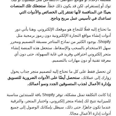
توك أو إنستغرام، لكن قد يكون ذلك خطأً.
ستجعلك تلك المنصات
بعيدًا عن المنافسة لأنها تفتقر إلى الخصائص والأدوات التي
تساعدك في تأسيس عمل مربح وناجح.
ما تحتاج إليه فعلًا للنجاح هو موقعك الإلكتروني. وهنا يأتي دور
أدوات إنشاء مواقع التجارة الإلكترونية دون رموز برمجية مثل
Shopify. بوجود الكثير من نماذج المتاجر مسبقة التصميم ومحرر
سهل الاستخدام بالسحب والإسقاط، ستجعل هذه المنصة إنشاء
متجر إلكتروني احترافي وفريد في غاية السهولة، حتى دون أي
معرفة تقنية أو دون مهارات بالتصميم.
لن تحصل فقط على كل ما تحتاج إليه لتصميم متجر جذاب يحول
زوارك إلى عملائك،
ستحصل أيضًا على الأدوات الضرورية للتسويق
وإدارة الأعمال لجذب المتسوقين الجدد ونمو أعمالك.
إذا كانت التكلفة تمثل مشكلة، توفر Shopify باقة للمبتدئين مناسبة
للميزانية تتيح لك إنشاء متجر إلكتروني، واختبار المتجر، والترقية
عندما تكون جاهزًا. حتى ذلك، سيظل بإمكانك الوصول إلى جميع
أدوات إدارة الأعمال مجانًا.