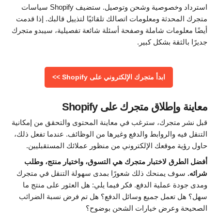
استرداد وخصوصية وشحن وتوصيل. ستضيف Shopify سياسات
متجرك المحدثة ومعلومات اتصالك تلقائيًا لتذييل قالبك. إذا قدمت
أيضًا معلومات شاملة وصفحة أسئلة شائعة تفصيلية، سيبدو متجرك
جديرًا بالثقة بشكل كبير.
ابدأ متجرك الإلكتروني على Shopify >>
معاينة وإطلاق متجرك على Shopify
قبل نشر متجرك، سترغب في معاينة المحتوى والتحقق من إمكانية
التنقل فيه والروابط والدفع وغيرها من الوظائف. عندما تفعل ذلك،
حاول رؤية موقعك الإلكتروني من منظور عملائك المستقبليين.
أفضل الطرق لاختبار متجرك هي التسوق، واختيار منتج، وطلب
شرائه.
سوف يمنحك ذلك شعورًا بمدى سهولة التنقل في متجرك
ومدى جودة عملية الدفع. فكر فيما يلي: هل العثور على منتج ما
سهل؟ هل تعمل جميع وسائل الدفع؟ هل تم فرض نسبة الضرائب
الصحيحة وعرض خيارات الشحن بوضوح؟