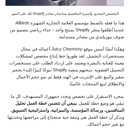
التخصص المحدود والميزة التنافسية يساعدان متاجر Shopify تلك على النمو
هذا ما فعله بالضبط مؤسسو العلامة التجارية الشهيرة
Allbirds
عندما أطلقوا متجر Shopify بمنتج واحد – حذاء رياضي مصمم من
صوف نيوزيلندي من مصادر مستدامة.
وهكذا أيضًا أسس موقع
Juicy Chemistry
أعماله في مجال
مستحضرات التجميل. لقد طوروا خط إنتاج مخصص لمشكلات
معينة للعناية بالبشرة ويعتمد على ازدياد الطلب على مستحضرات
التجميل العضوية. منحتهم منصة Shopify تنوعًا كبيرًا للبدء بحجم
صغير والبيع على الإنترنت في الهند فقط ثم نمو حجم الأعمال
والانطلاق لبيع المنتجات عالميًا.
بمجرد الاستقرار على تخصص وتحدد جمهورك المستهدف، كل ما
تبقى هو وضع خطة للعمل.
ينبغي أن تتضمن خطة العمل تحليل
المنافسين، ورسالة المؤسسة، والميزانية، واستراتيجية التسويق.
وتذكر أن خطة العمل هي وثيقة حية ستحتاج إلى مراجعتها وتحديثها
مع تغير حجم أعمالك.