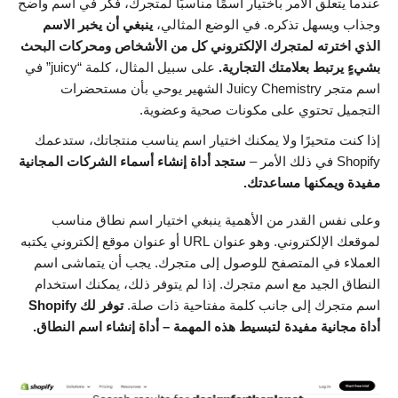
عندما يتعلق الأمر باختيار اسمًا مناسبًا لمتجرك، فكر في اسم واضح
وجذاب ويسهل تذكره. في الوضع المثالي،
ينبغي أن يخبر الاسم
الذي اخترته لمتجرك الإلكتروني كل من الأشخاص ومحركات البحث
بشيءٍ يرتبط بعلامتك التجارية.
على سبيل المثال، كلمة “juicy” في
اسم متجر Juicy Chemistry الشهير يوحي بأن مستحضرات
التجميل تحتوي على مكونات صحية وعضوية.
إذا كنت متحيرًا ولا يمكنك اختيار اسم يناسب منتجاتك، ستدعمك
Shopify في ذلك الأمر –
ستجد أداة إنشاء أسماء الشركات المجانية
مفيدة ويمكنها مساعدتك.
وعلى نفس القدر من الأهمية ينبغي اختيار اسم نطاق مناسب
لموقعك الإلكتروني. وهو عنوان URL أو عنوان موقع إلكتروني يكتبه
العملاء في المتصفح للوصول إلى متجرك. يجب أن يتماشى اسم
النطاق الجيد مع اسم متجرك. إذا لم يتوفر ذلك، يمكنك استخدام
اسم متجرك إلى جانب كلمة مفتاحية ذات صلة.
توفر لك Shopify
أداة مجانية مفيدة لتبسيط هذه المهمة –
أداة إنشاء اسم النطاق
.