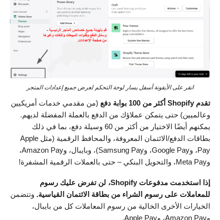
انقر على الأيقونة أسفل يسار لوحة التحكم لعرض جميع إعدادات المتجر
تقدم
Shopify أكثر من 100 بوابة دفع
(من مقدمي خدمات أمريكيين
وعالميين) حتى يتمكن عملاؤك من الدفع بالعملة المفضلة لديهم.
يمكنهم أيضًا الاختيار من أكثر من 60 وسيلة دفع، بما في ذلك
بطاقات الدفع/الائتمان المعروفة، والمحافظ الرقمية (مثل Apple
Pay، وGoogle Pay، وSamsung Pay)، وبايبال، وAmazon Pay،
وMeta Pay، والتحويل البنكي – حتى بالعملات الرقمية المشفرة!
إذا استخدمت مدفوعات Shopify، لن تفرض عليك رسوم
للمعاملات على رسوم الشراء من بطاقة الائتمان القياسية.
وتتضمن
الخيارات الأخرى الخالية من رسوم المعاملات كل من بايبال،
وAmazon Pay، وApple Pay.