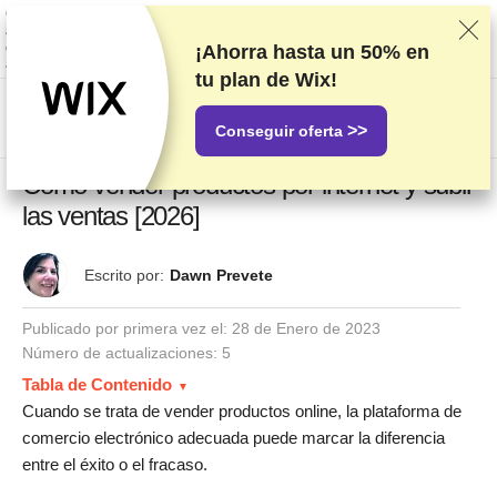
Clasificamos los servicios a partir de pruebas y análisis exhaustivos,
aunque también tenemos en cuenta tus opiniones y nuestros acuerdos
comerciales con los proveedores. Esta página contiene enlaces de
¡Ahorra hasta un
50%
en
afiliados.
Información acerca de la publicidad
tu plan de Wix!
US$
>>
Conseguir oferta
Cómo vender productos por internet y subir
las ventas [2026]
Escrito por:
Dawn Prevete
Publicado por primera vez el:
28 de Enero de 2023
Número de actualizaciones: 5
Tabla de Contenido
Cuando se trata de vender productos online, la plataforma de
comercio electrónico adecuada puede marcar la diferencia
entre el éxito o el fracaso.