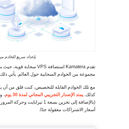
بإعداد سريع للخادم من Kamatera، تمكنت من بدء اختبار خدماتها ف
تقدم Kamatera استضافة PS
مجموعة من الخوادم السحابية حول العالم. يأتي ذلك
كذلك.
يمتد الإصدار التجريبي المجاني لمدة 30 يوم
(بالإضافة إلى تخزين بسعة 1 تير
أسعار الاشتراكات معقولة جدًا.