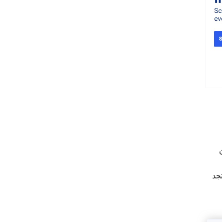
 يكن
تجد