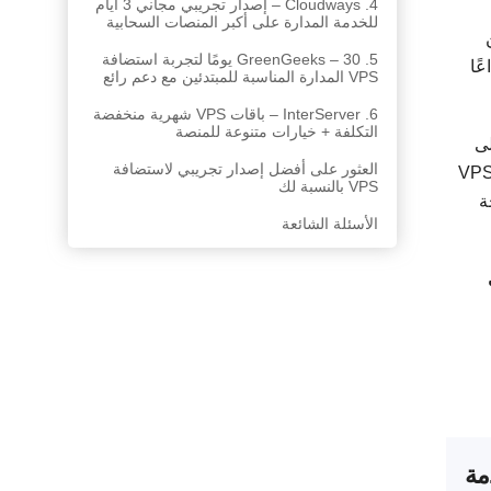
4. Cloudways – إصدار تجريبي مجاني 3 أيام
للخدمة المدارة على أكبر المنصات السحابية
5. GreenGeeks – 30 يومًا لتجربة استضافة
ًا
VPS المدارة المناسبة للمبتدئين مع دعم رائع
6. InterServer – باقات VPS شهرية منخفضة
التكلفة + خيارات متنوعة للمنصة
لى
العثور على أفضل إصدار تجريبي لاستضافة
ط. تصدرت Kamatera بين الأفضل بفضل البنية التحتية القابلة للتخصيص والرصيد التجريبي الكبير لاستضافة VPS
VPS بالنسبة لك
ة
الأسئلة الشائعة
صل
مة