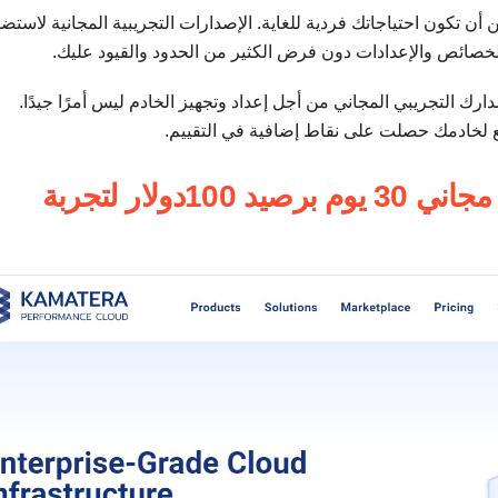
صيص ويمكن أن تكون احتياجاتك فردية للغاية. الإصدارات التجريبية المجانية لاستض
ارك التجريبي المجاني من أجل إعداد وتجهيز الخادم ليس أمرًا جيدًا.
ع لخادمك حصلت على نقاط إضافية في التقييم.
1. Kamatera – إصدار تجريبي مجاني 30 يوم برصيد 100دولار لتجربة