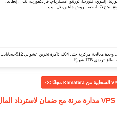
نيا، إلينوي، فلوريدا، تورنتو، أمستردام، فرانكفورت، لندن، إيطاليا،
ونج، بيتح تكفا، حيفا، روش هاعين، تل أبيب
قابلة للتخصيص بالكامل، وحدة معالجة مركزية حتى 104، ذاكرة تخزين عشوائي 512جيجابا
2. Scala Hosting – استضافة VPS مدارة مرنة مع ضمان لاسترداد الما