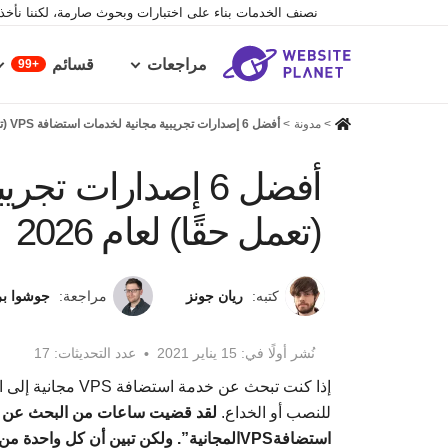
نصنف الخدمات بناء على اختبارات وبحوث صارمة، لكننا نأخذ ف
مراجعات
قسائم
99+
>
مدونة
>
أفضل 6 إصدارات تجريبية مجانية لخدمات استضافة VPS (تعمل حقًا) لعام 2026
(تعمل حقًا) لعام 2026
كتبه:
ريان جونز
مراجعة:
جوشوا ب
نُشر أولًا في:
15 يناير 2021
عدد التحديثات: 17
إذا كنت تبحث عن خ
للنصب أو الخداع.
استضافةVPSالمجانية”. ولكن تبين أن كل واحدة من تلك الخدمات كانت كذبة