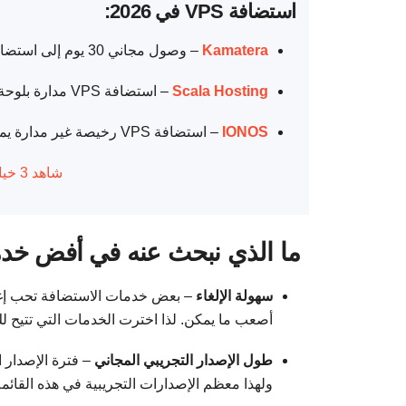
استضافة VPS في 2026:
Kamatera
– وصول مجاني 30 يوم إلى استضافة VPS السحابية برصيد 100 دولار وبعض الإضافات اللطيفة
Scala Hosting
– استضافة VPS مدارة بلوحة تحكم بديهية وضمان لاسترداد المال “في أي وقت”
IONOS
– استضافة VPS رخيصة غير مدارة يمكنك تجربتها بدون مخاطر لمدة 30 يومًا
شاهد 3 خيارات أخرى رائعة
ما الذي نبحث عنه في أفض خدمات استضا
سهولة الإلغاء
– بعض خدمات الاستضافة تحب إغراء
أصعب ما يمكن. لذا اخترت الخدمات التي تتيح ل
طول الإصدار التجريبي المجاني
– فترة الإصدار ا
ولهذا معظم الإصدارات التجريبية في هذه القائمة تقدم إصد