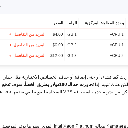
وحدة المعالجة المركزية
الرام
السعر
1 vCPU
1 GB
4.00
$
المزيد من التفاصيل
1 vCPU
2 GB
6.00
$
المزيد من التفاصيل
2 vCPU
2 GB
12.00
$
المزيد من التفاصيل
لار، يمكنك ترقية مواردك كما تشاء، أو حتى إضافة أو حذف الخصائص الاختيارية مثل جدار
ن هناك تنبيه، إذا
تجاوزت حد الـ 100دولار بطريق الخطأ، سوف تدفع
. ولكن طالما أنك لم تبالغ، ستتمكن من تجربة خدمة استضافة
– تستخدم استضافة VPS السحابية من Kamatera معالج Intel Xeon Platinum القوي، وهو ما يوفر لموقعك