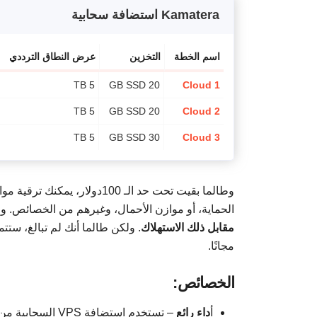
Kamatera استضافة سحابية
اسم الخطة
التخزين
عرض النطاق الترددي
5 TB
20 GB SSD
Cloud 1
5 TB
20 GB SSD
Cloud 2
5 TB
30 GB SSD
Cloud 3
وطالما بقيت تحت حد الـ 100دو
الحماية، أو موازن الأحمال، وغيرهم من الخصائص. ولك
مقابل ذلك
الاستهلاك
مجانًا.
الخصائص:
أ
داء رائع