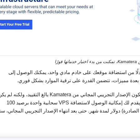
ورًا
V سحابة قوية، حيث بدلًا من استضافة موقعك على خادم مادي واحد، يمكنك الوصول إلى
 بعدة مميزات، تتضمن القدرة على ترقية الموارد بشكل فوري.
مع تلك الخوادم القابلة للتخصيص، كنت قلق من أن يكون الإصدار التجريبي المجاني من Kamatera بالغ التقييد، ولكنه لم
، ويقدم لك إمكانية الوصول لاستضافة VPS سحابية واحدة برصيد 100
ابايت وحركة المرور الصادرة) دولار لمدة شهر. حتى بعد انتهاء الإصدار التجريبي المجاني، س