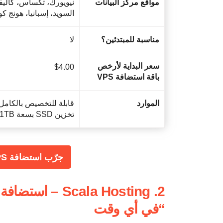
مواقع مركز البيانات
نيويورك، تكساس، كاليفور
السويد، إسبانيا، هونج ك
مناسبة للمبتدئين؟
لا
سعر البداية لأرخص
$
4.00
باقة استضافة VPS
الموارد
تخزين SSD بسعة 1TB، نطاق ترددي 1TB شهريًا
جرّب استضافة VPS السحابية من Kamatera مجانًا >>
“في أي وقت