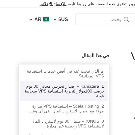
خرين. تحتوي هذه الصفحة على روابط تابعة.
الإفصاح الإعلاني
AR
US$
تضافة VPS
في هذا المقال
ما الذي نبحث عنه في أفض خدمات استضافة
VPS المجانية؟
1. Kamatera – إصدار تجريبي مجاني 30 يوم
برصيد 100دولار لتجربة استضافة VPS سحابية
قوية
2. Scala Hosting – استضافة VPS مدارة
مرنة مع ضمان لاسترداد المال “في أي وقت
3. IONOS – ضمان 30 يوم لاسترداد المال
لاستضافة VPS رخيصة غير مدارة