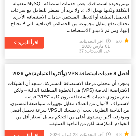
تهتم بجودة استضافتك. بعض خدمات استضافة MySQL معقولة
التكلفة ولكنها تهمل الأداء، ولا تريد أن تضطر للتعامل مع سرعات
التحميل البطيئة أو التعطل المستمر. خدمات الاستضافة الأخرى
تجعلك تدفع مقابل مجموعة من الخصائص الإضافية التي لا تحتاج
إليها، ومن ثم لا تبدو "الاستضافة...
5.0
آخر التحديثات:
اقرأ المزيد
01 مارس 2026
عدد التحديثات: 37
أفضل 8 خدمات استضافة VPS (وأكثرها اعتمادية) في 2026
بمجرد أن تتخطى مرحلة الاستضافة المشتركة، ستجد أن الشبكات
الافتراضية الخاصة (VPS) هي الخطوة المنطقية التالية – ولكن
بعض مزودي خدمات الاستضافة يرون كلمة "VPS" فرصة
لاستنزاف الأموال من العملاء مقابل تجهيزات متواضعة المستوى.
من الناحية النظرية، يجب أن يمنحك الـ VPS سرعة تحميل أفضل
وموثوقية أكبر ومستوى أعلى من التحكم مقابل أسعار أقل من
الخوادم المكرَّسة. لكن من الناحية العملية...
4.8
آخر التحديثات:
23 فبراير 2026
اقرأ المزيد