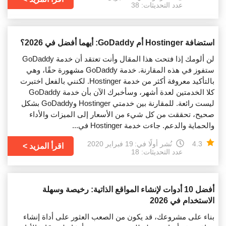
عدد التحديثات: 38
استضافة Hostinger أم GoDaddy: أيهما أفضل في 2026؟
لن ألومك إذا فتحت هذا المقال وأنت تعتقد أن خدمة GoDaddy
ستفوز في هذه المقارنة. خدمة GoDaddy مشهورة حقًا، وهي
بالتأكيد معروفة أكثر من خدمة Hostinger. لكنني بالفعل اختبرت
كلا الخدمتين لعدة أشهر، وسأخبرك الآن بأن خدمة GoDaddy
ليست رائعة. للمقارنة بين خدمتي Hostinger وGoDaddy بشكل
صحيح، تحققت من كل شيء من الأسعار إلى الميزات والأداء
والحماية والدعم. جاءت خدمة Hostinger في...
4.3
نُشر أولًا في:
19 فبراير 2020
اقرأ المزيد
عدد التحديثات: 18
أفضل 10 أدوات لإنشاء المواقع الذاتية: رخيصة وسهلة
الاستخدام في 2026
بناء على مشروعك، قد يكون من الصعب العثور على أداة إنشاء