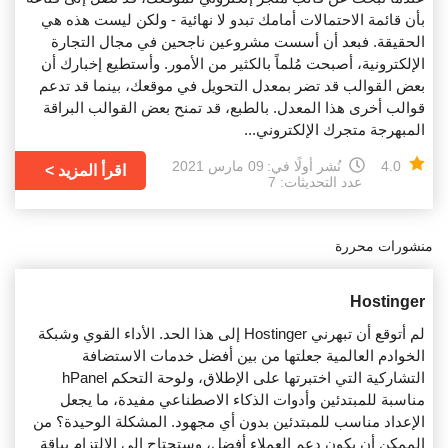
بأن قائمة الاحتمالات أمامك تبدو لا نهائية - ولكن ليست هذه هي
الحقيقة. فبعد أن أسست مشروعين ناجحين في مجال التجارة
الإلكترونية، أصبحت مُلماً بالكثير من الأمور. وأستطيع إخبارك أن
بعض القوالب قد تضر بمعدل التحويل في موقعك، بينما قد تدعم
قوالب أخرى هذا المعدل. بالطبع، قد تمنح بعض القوالب البراقة
المبهرجة متجرك الإلكتروني...
4.0
نُشر أولًا في:
09 مارس 2021
اقرأ المزيد
عدد التحديثات: 7
منشورات محررة
Hostinger
لم أتوقع أن تبهرني Hostinger إلى هذا الحد. الأداء القوي وشبكة
الخوادم العالمية جعلتها من بين أفضل خدمات الاستضافة
التشاركية التي اختبرتها على الإطلاق، ولوحة التحكم hPanel
مناسبة للمبتدئين وأدوات الذكاء الاصطناعي مفيدة، ما يجعل
الإعداد مناسب للمبتدئين بدون أي مجهود. المشكلة الوحيدة؟ من
الممكن أن يكون دعم العملاء أفضل، وستحتاج إلى الالتزام بباقة