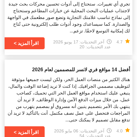
تجري أي تغييرات. ستحتاج إلى أدوات تحسين محركات بحث جيدة
لاجتذاب عمليات البحث المحلية عن خيارات المطاعم وستحتاج
إلى نماذج تناسب علامتك التجارية وتضع صور مطعمك في الواجهة
والصدارة. كما سيساعدك وجود أدوات طلب إلكترونية حتى تُتاح
لك إمكانية التوسع لاحقًا. تزعم...
4.7
آخر التحديثات:
17 يونيو 2026
اقرأ المزيد
عدد التحديثات: 20
أفضل 14 مواقع فري لانسر للمصممين لعام 2026
هناك الكثير من منصات العمل الحر، ولكن ليست جميعها موثوقة
لتوظيف مصممي الجرافيك. إذا كنت لا تريد إضاعة الوقت والمال،
ينبغي عليك استخدام مواقع العمل الحر التي تحميك، كصاحب
عمل، من خلال ميزات الدفع الآمن وإدارة الوظائف. لا تريد أن
ينتهي بك الأمر بتصميم يتبين أنه مسروق أو بمصمم يتهرب من
المراجعات فتحصل على عمل نصف مكتمل. أنت بالتأكيد لا تريد أن
تدفع مقابل تصميم لا يمكنك حتى...
4.0
آخر التحديثات:
06 مايو 2026
اقرأ المزيد
عدد التحديثات: 54