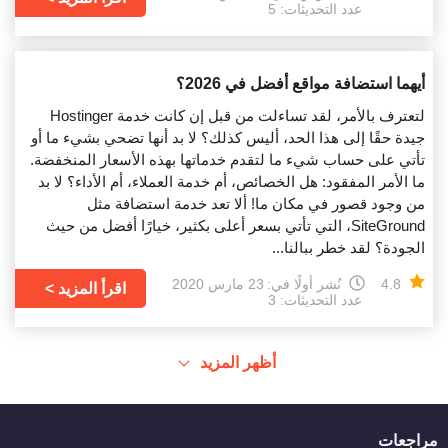
عدد التحديثات: 5
أيهما استضافة مواقع أفضل في 2026؟
لتعترف بالأمر، لقد تساءلت من قبل إن كانت خدمة Hostinger
جيدة حقًا إلى هذا الحد، أليس كذلك؟ لا بد أنها تضحي بشيء ما أو
تأتي على حساب شيء ما لتقدم خدماتها بهذه الأسعار المنخفضة.
ما الأمر المفقود: هل الخصائص، أم خدمة العملاء، أم الأداء؟ لا بد
من وجود قصور في مكان ما! ألا تعد خدمة استضافة مثل
SiteGround، التي تأتي بسعر أعلى بكثير، خيارًا أفضل من حيث
الجودة؟ لقد خطر ببالنا...
4.8
نُشر أولًا في:
23 مارس 2020
اقرأ المزيد
عدد التحديثات: 3
أظهر المزيد
مراجعات