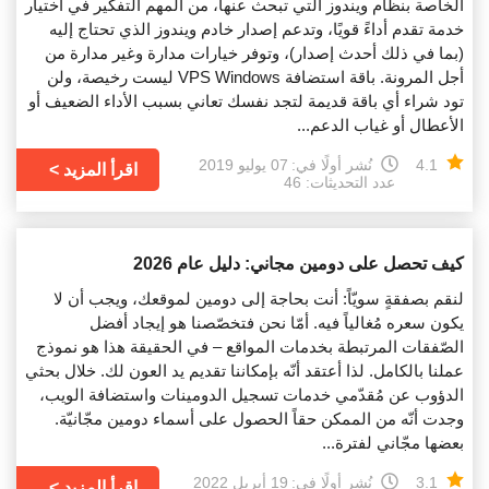
الخاصة بنظام ويندوز التي تبحث عنها، من المهم التفكير في اختيار
خدمة تقدم أداءً قويًا، وتدعم إصدار خادم ويندوز الذي تحتاج إليه
(بما في ذلك أحدث إصدار)، وتوفر خيارات مدارة وغير مدارة من
أجل المرونة. باقة استضافة VPS Windows ليست رخيصة، ولن
تود شراء أي باقة قديمة لتجد نفسك تعاني بسبب الأداء الضعيف أو
الأعطال أو غياب الدعم...
4.1
نُشر أولًا في:
07 يوليو 2019
اقرأ المزيد
عدد التحديثات: 46
كيف تحصل على دومين مجاني: دليل عام 2026
لنقم بصفقةٍ سويّاً: أنت بحاجة إلى دومين لموقعك، ويجب أن لا
يكون سعره مُغالياً فيه. أمّا نحن فتخصّصنا هو إيجاد أفضل
الصّفقات المرتبطة بخدمات المواقع – في الحقيقة هذا هو نموذج
عملنا بالكامل. لذا أعتقد أنّه بإمكاننا تقديم يد العون لك. خلال بحثي
الدؤوب عن مُقدّمي خدمات تسجيل الدومينات واستضافة الويب،
وجدت أنّه من الممكن حقاً الحصول على أسماء دومين مجّانيّة.
بعضها مجّاني لفترة...
3.1
نُشر أولًا في:
19 أبريل 2022
اقرأ المزيد