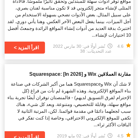
مواقع توفر أدوات سهلة للمبتدئين وتحقق تأثيرًا ملموسًا. فالأداة
المثلى لإنشاء متجر إلكتروني قد لا تكون مناسبة لفنان بصري،
على سبيل المثال. بعض الأدوات تضحي بسهولة الاستخدام من
أجل الميزات، بينما يفعل البعض الآخر العكس. وهنا يأتي دوري. لقد
اختبرتُ بدقة العديد من أدوات إنشاء المواقع الرائدة وجمعتُ أفضل
10 اختيارات لإنشاء...
4.6
نُشر أولًا في:
30 مارس 2022
اقرأ المزيد
عدد التحديثات: 38
مقارنة العملاقين Wix و Squarespace: [In 2026]
لا شك أن Wix وSquarespace هما من أكبر الشركات في صناعة
بناء المواقع الإلكترونية. وهذه الشهرة لم تأت من فراغ (كل
الإحترام لفرق التسويق لديهم) - فالمنصتان توفران أيضًا تجربة بناء
مواقع سهلة، وقابلة للتخصيص، ومتنوعة. وبعد كل شيء، هناك
سبب لجعلهما دائمًا في مقدمة قوائمنا. لكن، المرتبة الثانية لا
تكفي للموقع الإلكتروني الاحترافي، وخاصة إذا كنت تفكر في
الباقات الأكثر ثراء...
4.5
نُشر أولًا في:
02 مايو 2019
اقرأ المزيد