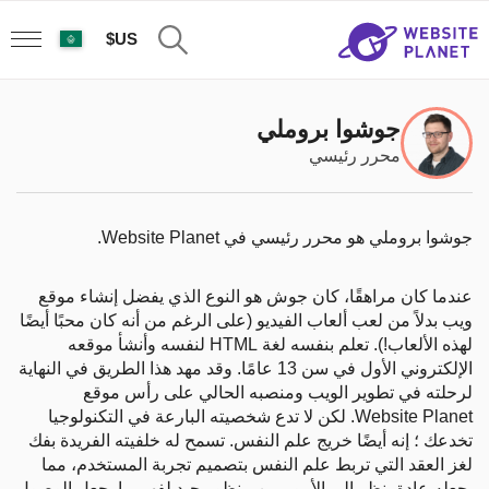
US$
جوشوا بروملي
محرر رئيسي
جوشوا بروملي هو محرر رئيسي في Website Planet.
عندما كان مراهقًا، كان جوش هو النوع الذي يفضل إنشاء موقع
ويب بدلاً من لعب ألعاب الفيديو (على الرغم من أنه كان محبًا أيضًا
لهذه الألعاب!). تعلم بنفسه لغة HTML لنفسه وأنشأ موقعه
الإلكتروني الأول في سن 13 عامًا. وقد مهد هذا الطريق في النهاية
لرحلته في تطوير الويب ومنصبه الحالي على رأس موقع
Website Planet. لكن لا تدع شخصيته البارعة في التكنولوجيا
تخدعك ؛ إنه أيضًا خريج علم النفس. تسمح له خلفيته الفريدة بفك
لغز العقد التي تربط علم النفس بتصميم تجربة المستخدم، مما
يجعله عادة ينظر إلى الأمور من منظور جيد لفهم ما يجعل الوصول